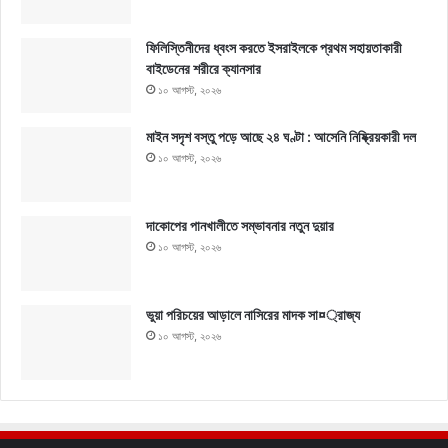
ফিলিস্তিনীদের ধ্বংস করতে ইসরাইলকে প্রথম সহায়তাকারী
বাইডেনের শরীরে ক্যানসার
১০ আগস্ট, ২০২৬
মাইন সদৃশ বস্তু পড়ে আছে ২৪ ঘণ্টা : আসেনি নিষ্ক্রিয়কারী দল
১০ আগস্ট, ২০২৬
দাকোপের পানখালীতে সম্ভাবনার নতুন দুয়ার
১০ আগস্ট, ২০২৬
ভুয়া পরিচয়ের আড়ালে নাসিরের মাদক সা¤্রাজ্য
১০ আগস্ট, ২০২৬