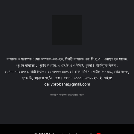
সম্পাদক ও প্রকাশক : মোঃ আশরাফ-উল-হক, নির্বাহী সম্পাদক এবং সি.ই.ও : এনামুল হক সাহেদ,
প্রধান কার্যালয় : প্রবাহ টাওয়ার, ৩ কে,ডি,এ এভিনিউ, খুলনা। বাণিজ্যিক বিভাগ :
০২৪৭৭-৭২২৫৫২. বার্তা বিভাগ : ০২-৪৭৭৭২০৫৩২। ঢাকা অফিস : হাউজ নং-২০১, রোড নং-৫,
ব্লক-ডি, বসুন্ধরা আ/এ, ঢাকা। ফোন : ০১৭১৪-০৩৮৮২৩, ই-মেইল:
dailyprobaha@gmail.com
মোবাইল অ্যাপস ডাউনলোড করুন