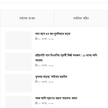
সর্বশেষ সংবাদ
সর্বাধিক পঠিত
সাত মাসে ৪৪ জন মুসলিমকে হত্যা
১০ আগস্ট, ২০২৬
রাষ্ট্রপতি পদে বিএনপির প্রার্থী মির্জা ফখরুল : ১১ দলের অলি
আহমদ
১০ আগস্ট, ২০২৬
খুলনায় বাড়ছে ‘সাইবার ক্রাইম’
১০ আগস্ট, ২০২৬
আজ আমি প্রাণেও মরতে পারতাম: মমতা
১০ আগস্ট, ২০২৬