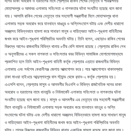
দলের ডাকা অবরোধ ও হরতালের নামে গ্রেপ্তার রাকিব শেখের নেতৃত্বে ও পরিকল্পনায়
মোহাম্মদপুর ও আদাবর এলাকায় সহিংসতা ও নাশকতার ঘটনা সংঘটিত হয়েছে বলে জানা
যায়। আসামি রাকিব শেখের নেতৃত্বে তার সহযোগী সন্ত্রাসীরা মিলে মোহাম্মদপুর থানা
এলাকায় সড়ক অবরোধ করে যানবাহন ভাঙচুর ও অগ্নিসংযোগ ঘটায় এবং দেশীয় ধারালো
অস্ত্রসহ বিভিন্নভাবে হামলা করে সাধারণ মানুষ ও দায়িত্বরত আইন-শৃঙ্খলা বাহিনীদের
জখম করে আইন-শৃঙ্খলা পরিস্থিতির অবনতি ঘটায়। তিনি বলেন, এছাড়াও রাকিব শেখের
বিরুদ্ধে আগেও রাজধানীর বিভিন্ন থানায় ৮টির বেশি মামলা রয়েছে। গ্রেপ্তার রাকিব শেখ
ও অনুসারীদের এ সকল নাশকতা ও সহিংসতার খবর বিভিন্ন সামাজিক যোগাযোগমাধ্যমে
প্রকাশিত হলে তিনি আইন-শৃঙ্খলা বাহিনী কর্তৃক গ্রেপ্তার এড়াতে রাজধানীর বিভিন্ন
এলাকায় এবং সর্বশেষ কেরানীগঞ্জ জেলায় আত্মগোপন করে। পরে আত্মগোপনে থাকাবস্থায়
ঢাকা মাওয়া হাইওয়ে আব্দুল্লাহপুর বাস স্ট্যান্ড থেকে র‌্যাব-২ কর্তৃক গ্রেপ্তার হয়।
এএসপি বলেন, গ্রেপ্তার মাসুম ও আলমগীর বিএনপি ও বিভিন্ন রাজনৈতিক দলের ডাকা
অবরোধ ও হরতালের নামে ধানমন্ডি ও নিউমার্কেট এলাকায় সহিংসতা ও নাশকতার ঘটনা
সংঘটিত হয়েছে বলে জানা যায়। মাসুম ও আলমগীর এর নেতৃত্বে তার সহযোগী সন্ত্রাসীরা
মিলে ধানমন্ডি ও নিউমার্কেট এলাকায় সড়ক অবরোধ করে যানবাহন ভাংচুর ও অগ্নি
সংযোগের ঘটনা ঘটায় এবং দেশীয় ধারালো অস্ত্রসহ বিভিন্নভাবে হামলা করে সাধারণ মানুষ
ও দায়িত্বরত আইন-শৃঙ্খলা বাহিনীদের জখম করে আইন-শৃঙ্খলা পরিস্থিতির অবনতি
ঘটায়। তাদের বিরুদ্ধে রাজধানীর বিভিন্ন থানায় একাধিক মামলা রয়েছে বলে জানা যায়।