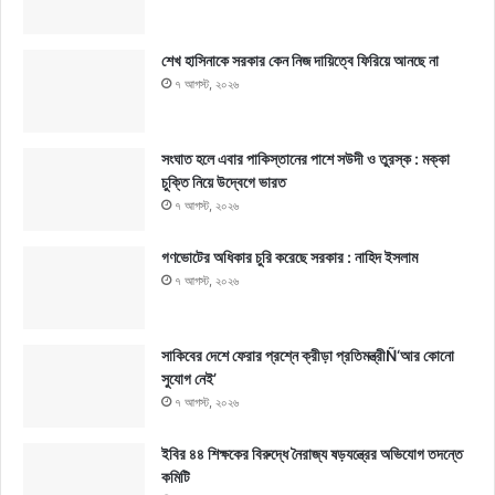
শেখ হাসিনাকে সরকার কেন নিজ দায়িত্বে ফিরিয়ে আনছে না
৭ আগস্ট, ২০২৬
সংঘাত হলে এবার পাকিস্তানের পাশে সউদী ও তুরস্ক : মক্কা
চুক্তি নিয়ে উদ্বেগে ভারত
৭ আগস্ট, ২০২৬
গণভোটের অধিকার চুরি করেছে সরকার : নাহিদ ইসলাম
৭ আগস্ট, ২০২৬
সাকিবের দেশে ফেরার প্রশ্নে ক্রীড়া প্রতিমন্ত্রীÑ‘আর কোনো
সুযোগ নেই’
৭ আগস্ট, ২০২৬
ইবির ৪৪ শিক্ষকের বিরুদ্ধে নৈরাজ্য ষড়যন্ত্রের অভিযোগ তদন্তে
কমিটি