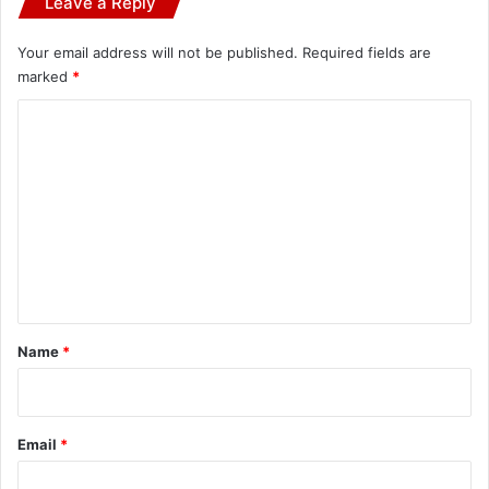
Leave a Reply
Your email address will not be published.
Required fields are
marked
*
C
o
m
m
e
n
t
*
Name
*
Email
*