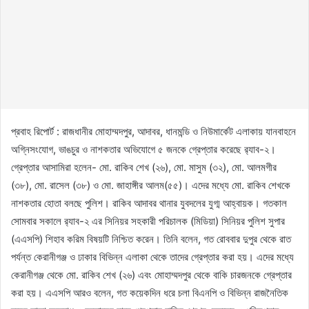
প্রবাহ রিপোর্ট : রাজধানীর মোহাম্মদপুর, আদাবর, ধানমন্ডি ও নিউমার্কেট এলাকায় যানবাহনে
অগ্নিসংযোগ, ভাঙচুর ও নাশকতার অভিযোগে ৫ জনকে গ্রেপ্তার করেছে র‌্যাব-২।
গ্রেপ্তার আসামিরা হলেন- মো. রাকিব শেখ (২৬), মো. মাসুম (৩২), মো. আলমগীর
(৩৮), মো. রাসেল (৩৮) ও মো. জাহাঙ্গীর আলম(৫৫)। এদের মধ্যে মো. রাকিব শেখকে
নাশকতার হোতা বলছে পুলিশ। রাকিব আদাবর থানার যুবদলের যুগ্ম আহ্বায়ক। গতকাল
সোমবার সকালে র‌্যাব-২ এর সিনিয়র সহকারী পরিচালক (মিডিয়া) সিনিয়র পুলিশ সুপার
(এএসপি) শিহাব করিম বিষয়টি নিশ্চিত করেন। তিনি বলেন, গত রোববার দুপুর থেকে রাত
পর্যন্ত কেরানীগঞ্জ ও ঢাকার বিভিন্ন এলাকা থেকে তাদের গ্রেপ্তার করা হয়। এদের মধ্যে
কেরানীগঞ্জ থেকে মো. রাকিব শেখ (২৬) এবং মোহাম্মদপুর থেকে বাকি চারজনকে গ্রেপ্তার
করা হয়। এএসপি আরও বলেন, গত কয়েকদিন ধরে চলা বিএনপি ও বিভিন্ন রাজনৈতিক