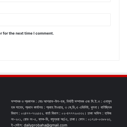
r for the next time I comment.
সম্পাদক ও প্রকাশক : মোঃ আশরাফ-উল-হক, নির্বাহী সম্পাদক এবং সি.ই.ও : এনামুল
হক সাহেদ, প্রধান কার্যালয় : প্রবাহ টাওয়ার, ৩ কে,ডি,এ এভিনিউ, খুলনা। বাণিজ্যিক
বিভাগ : ০২৪৭৭-৭২২৫৫২. বার্তা বিভাগ : ০২-৪৭৭৭২০৫৩২। ঢাকা অফিস : হাউজ
নং-২০১, রোড নং-৫, ব্লক-ডি, বসুন্ধরা আ/এ, ঢাকা। ফোন : ০১৭১৪-০৩৮৮২৩,
ই-মেইল: dailyprobaha@gmail.com