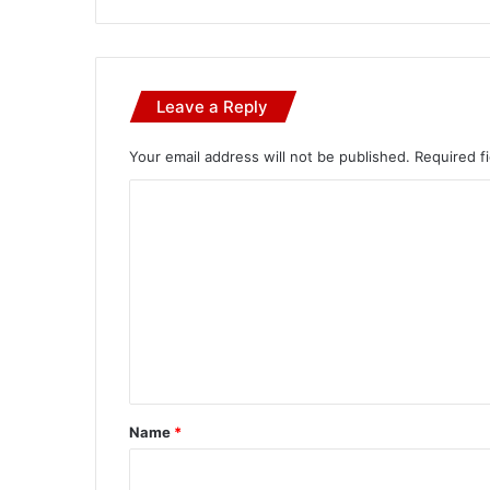
Leave a Reply
Your email address will not be published.
Required f
C
o
m
m
e
n
t
*
Name
*