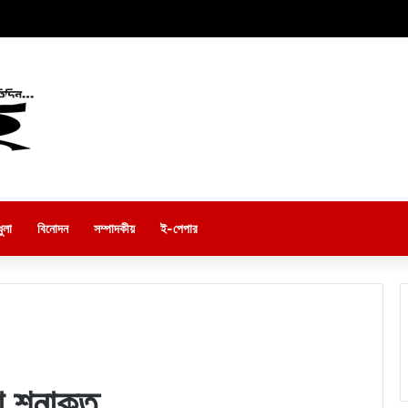
ুলা
বিনোদন
সম্পাদকীয়
ই-পেপার
া শনাক্ত