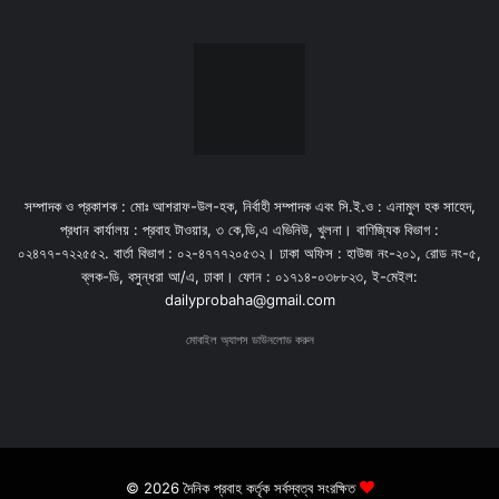
সম্পাদক ও প্রকাশক : মোঃ আশরাফ-উল-হক, নির্বাহী সম্পাদক এবং সি.ই.ও : এনামুল হক সাহেদ,
প্রধান কার্যালয় : প্রবাহ টাওয়ার, ৩ কে,ডি,এ এভিনিউ, খুলনা। বাণিজ্যিক বিভাগ :
০২৪৭৭-৭২২৫৫২. বার্তা বিভাগ : ০২-৪৭৭৭২০৫৩২। ঢাকা অফিস : হাউজ নং-২০১, রোড নং-৫,
ব্লক-ডি, বসুন্ধরা আ/এ, ঢাকা। ফোন : ০১৭১৪-০৩৮৮২৩, ই-মেইল:
dailyprobaha@gmail.com
মোবাইল অ্যাপস ডাউনলোড করুন
© 2026 দৈনিক প্রবাহ কর্তৃক সর্বস্বত্ব সংরক্ষিত