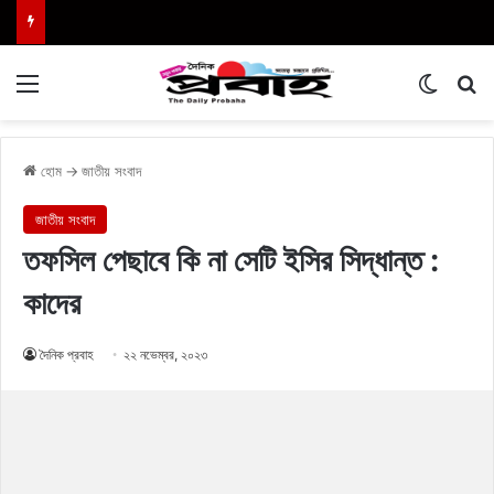
Menu
Switch
এখা
হোম
→
জাতীয় সংবাদ
জাতীয় সংবাদ
তফসিল পেছাবে কি না সেটি ইসির সিদ্ধান্ত :
কাদের
দৈনিক প্রবাহ
২২ নভেম্বর, ২০২৩