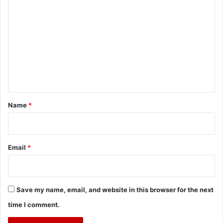
o
m
m
e
n
t
*
Name
*
Email
*
Save my name, email, and website in this browser for the next
time I comment.