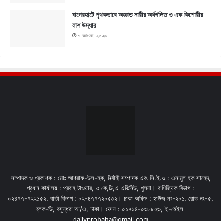
বাগেরহাটে পৃথকভাবে অজ্ঞাত নারীর অর্ধগলিত ও এক কিশোরীর
লাশ উদ্ধার
৭ আগস্ট, ২০২৬
সম্পাদক ও প্রকাশক : মোঃ আশরাফ-উল-হক, নির্বাহী সম্পাদক এবং সি.ই.ও : এনামুল হক সাহেদ,
প্রধান কার্যালয় : প্রবাহ টাওয়ার, ৩ কে,ডি,এ এভিনিউ, খুলনা। বাণিজ্যিক বিভাগ :
০২৪৭৭-৭২২৫৫২. বার্তা বিভাগ : ০২-৪৭৭৭২০৫৩২। ঢাকা অফিস : হাউজ নং-২০১, রোড নং-৫,
ব্লক-ডি, বসুন্ধরা আ/এ, ঢাকা। ফোন : ০১৭১৪-০৩৮৮২৩, ই-মেইল:
dailyprobaha@gmail.com