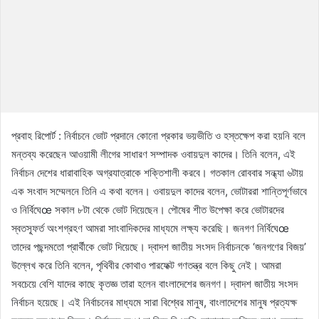
প্রবাহ রিপোর্ট : নির্বাচনে ভোট প্রদানে কোনো প্রকার ভয়ভীতি ও হস্তক্ষেপ করা হয়নি বলে
মন্তব্য করেছেন আওয়ামী লীগের সাধারণ সম্পাদক ওবায়দুল কাদের। তিনি বলেন, এই
নির্বাচন দেশের ধারাবাহিক অগ্রযাত্রাকে শক্তিশালী করবে। গতকাল রোববার সন্ধ্যা ৬টায়
এক সংবাদ সম্মেলনে তিনি এ কথা বলেন। ওবায়দুল কাদের বলেন, ভোটাররা শান্তিপূর্ণভাবে
ও নির্বিঘেœ সকাল ৮টা থেকে ভোট দিয়েছেন। পৌষের শীত উপেক্ষা করে ভোটারদের
স্বতস্ফূর্ত অংশগ্রহণ আমরা সাংবাদিকদের মাধ্যমে লক্ষ্য করেছি। জনগণ নির্বিঘেœ
তাদের পছন্দমতো প্রার্থীকে ভোট দিয়েছে। দ্বাদশ জাতীয় সংসদ নির্বাচনকে ‘জনগণের বিজয়’
উল্লেখ করে তিনি বলেন, পৃথিবীর কোথাও পারফেক্ট গণতন্ত্র বলে কিছু নেই। আমরা
সবচেয়ে বেশি যাদের কাছে কৃতজ্ঞ তারা হলেন বাংলাদেশের জনগণ। দ্বাদশ জাতীয় সংসদ
নির্বাচন হয়েছে। এই নির্বাচনের মাধ্যমে সারা বিশ্বের মানুষ, বাংলাদেশের মানুষ প্রত্যক্ষ