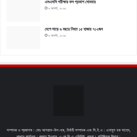
এসএসসি পরীক্ষার ফল প্রকাশ সোমবার
৯ আগস্ট, ২০২৬
দেশে সাড়ে ৬ বছরে নিহত ১৫ হাজার ৭১২জন
৯ আগস্ট, ২০২৬
সম্পাদক ও প্রকাশক : মোঃ আশরাফ-উল-হক, নির্বাহী সম্পাদক এবং সি.ই.ও : এনামুল হক সাহেদ,
প্রধান কার্যালয় : প্রবাহ টাওয়ার, ৩ কে,ডি,এ এভিনিউ, খুলনা। বাণিজ্যিক বিভাগ :