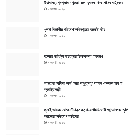
ইয়াবাসহ গ্রেপ্তার : খুলনা জেলা যুবদল থেকে নাসির বহিষ্কার
৯ আগস্ট, ২০২৬
খুলনা বিভাগীয় পরিবেশ অধিদপ্তরে হচ্ছেটা কী?
৯ আগস্ট, ২০২৬
যশোরে হানি ট্র্যাপ চক্রের তিন সদস্য পাকড়াও
৯ আগস্ট, ২০২৬
ভারতের ‘হাসিনা কার্ড’ আর বন্ধুত্বপূর্ণ সম্পর্ক একসঙ্গে যায় না :
স্বরাষ্ট্রমন্ত্রী
৯ আগস্ট, ২০২৬
জুলাই জাদুঘর থেকে সীমান্ত হত্যা-মোদিবিরোধী আন্দোলনের স্মৃতি
সরানোর অভিযোগ নাহিদের
৯ আগস্ট, ২০২৬