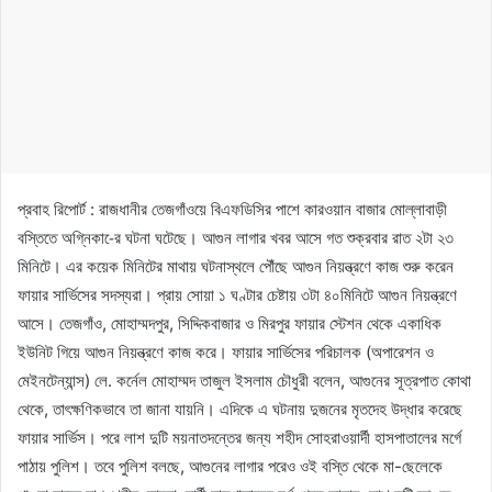
প্রবাহ রিপোর্ট : রাজধানীর তেজগাঁওয়ে বিএফডিসির পাশে কারওয়ান বাজার মোল্লাবাড়ী
বস্তিতে অগ্নিকা-ের ঘটনা ঘটেছে। আগুন লাগার খবর আসে গত শুক্রবার রাত ২টা ২৩
মিনিটে। এর কয়েক মিনিটের মাথায় ঘটনাস্থলে পৌঁছে আগুন নিয়ন্ত্রণে কাজ শুরু করেন
ফায়ার সার্ভিসের সদস্যরা। প্রায় সোয়া ১ ঘণ্টার চেষ্টায় ৩টা ৪০মিনিটে আগুন নিয়ন্ত্রণে
আসে। তেজগাঁও, মোহাম্মদপুর, সিদ্দিকবাজার ও মিরপুর ফায়ার স্টেশন থেকে একাধিক
ইউনিট গিয়ে আগুন নিয়ন্ত্রণে কাজ করে। ফায়ার সার্ভিসের পরিচালক (অপারেশন ও
মেইনটেন্যান্স) লে. কর্নেল মোহাম্মদ তাজুল ইসলাম চৌধুরী বলেন, আগুনের সূত্রপাত কোথা
থেকে, তাৎক্ষণিকভাবে তা জানা যায়নি। এদিকে এ ঘটনায় দুজনের মৃতদেহ উদ্ধার করেছে
ফায়ার সার্ভিস। পরে লাশ দুটি ময়নাতদন্তের জন্য শহীদ সোহরাওয়ার্দী হাসপাতালের মর্গে
পাঠায় পুলিশ। তবে পুলিশ বলছে, আগুনের লাগার পরেও ওই বস্তি থেকে মা-ছেলেকে