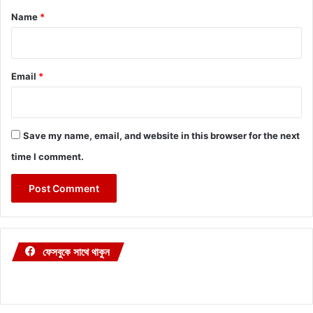
*
Name
*
Email
*
Save my name, email, and website in this browser for the next
time I comment.
ফেসবুকে সাথে থাকুন