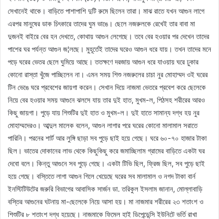
সেখানেই থাকে। বাড়িতে পাশাপাশি দুটি রুমে ছিলেন তারা। মাঝ রাতে যখন আগুন লাগে
এরপর মানুষের ডাক চিৎকারে তাদের ঘুম ভাঙে। ছেলে নজরুলকে রেখেই তার বাবা মা
দুজনই বাইরে বের হন দেখতে, কোথায় আগুন লেগেছে। তবে বের হওয়ার পর দেখেন তাদের
পাশের ঘর পর্যন্ত আগুন জ¦লছে। মুহূর্তেই তাদের ঘরেও আগুন ধরে যায়। তখন তাদের মনে
পড়ে ঘরের ভেতর ছেলে ঘুমিয়ে আছে। ততক্ষণে দরজায় আগুন ধরে যাওয়ায় ঘরে ঢুকার
কোনো রাস্তা খুঁজে পাচ্ছিলেন না। এমন সময় শিশু নজরুলের চাচা নুর মোহাম্মদ ওই ঘরের
টিন ভেঙে ঘরে প্রবেশের জায়গা করেন। সেখান দিয়ে নাজমা ভেতরে প্রবেশ করে ছেলেকে
নিয়ে বের হওয়ার সময় আগুনে ঝলসে যায় তার দুই হাত, মুখম-ল, পিঠসহ শরীরের আরও
কিছু জায়গা। পুড়ে যায় শিশুটির দুই হাত ও মুখম-ল। দুই হাতে সামান্য দগ্ধ হয় নুর
মোহাম্মদেরও। আব্দুল মালেক বলেন, আগুন লাগার পরে ঘরের কোনো মালামাল সরাতে
পারিনি। পরনের শার্ট আর লুঙ্গি ছাড়া সব পুড়ে ছাই হয়ে গেছে। ঘরে ৬০-৭০ হাজার টাকা
ছিল। ভাতের দোকানের লাভ থেকে কিছুকিছু করে জমাচ্ছিলাম গ্রামের বাড়িতে একটা ঘর
দেবো বলে। কিন্তু আগুনে সব পুড়ে গেছে। একটা টিভি ছিল, ফ্রিজ ছিল, সব পুড়ে ছাই
হয়ে গেছে। বস্তিতে লাগা আগুন গিলে খেয়েছে ঘরের সব মালামাল ও নগদ টাকা বার্ন
ইনস্টিটিউটের জরুরি বিভাগের আবাসিক সার্জন ডা. তরিকুল ইসলাম জানান, মোল্লাবাড়ি
বস্তির আগুনের ঘটনায় মা-ছেলেকে নিয়ে আসা হয়। মা নাজমার শরীরের ২৩ শতাংশ ও
শিশুটির ৮ শতাংশ দগ্ধ হয়েছে। নাজমাকে ফিমেল হাই ডিপেন্ডেন্সি ইউনিটে ভর্তি রাখা