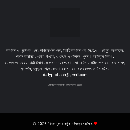
সম্পাদক ও প্রকাশক : মোঃ আশরাফ-উল-হক, নির্বাহী সম্পাদক এবং সি.ই.ও : এনামুল হক সাহেদ,
প্রধান কার্যালয় : প্রবাহ টাওয়ার, ৩ কে,ডি,এ এভিনিউ, খুলনা। বাণিজ্যিক বিভাগ :
০২৪৭৭-৭২২৫৫২. বার্তা বিভাগ : ০২-৪৭৭৭২০৫৩২। ঢাকা অফিস : হাউজ নং-২০১, রোড নং-৫,
ব্লক-ডি, বসুন্ধরা আ/এ, ঢাকা। ফোন : ০১৭১৪-০৩৮৮২৩, ই-মেইল:
dailyprobaha@gmail.com
মোবাইল অ্যাপস ডাউনলোড করুন
© 2026 দৈনিক প্রবাহ কর্তৃক সর্বস্বত্ব সংরক্ষিত