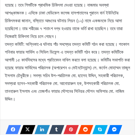
হয়েছে। তবে শিশুটিকে প্রাথমিক চিকিৎসা দেওয়া হয়েছে। নাজমার অবস্থা
আশঙ্কাজনক। এদিকে ঢাকা মেডিকেল কলেজ হাসপাতালের পুরাতন বার্ন ইউনিটের
চিকিৎসকরা জানান, বস্তিতে আগুনের ঘটনায় লিয়ন (১২) নামে একজনকে নিয়ে আসা
হয়েছিলো। তার শরীরের ৭ শতাংশ দগ্ধ হওয়ায় তাকে ভর্তি রাখা হয়েছিল। তবে তারা
নিজেরাই চিকিৎসা নিয়ে চলে গেছেন।
তদন্ত কমিটি: অগ্নিকা-ের ঘটনায় পাঁচ সদস্যের তদন্ত কমিটি গঠন করা হয়েছে। গতকাল
শনিবার ফায়ার সার্ভিস ও সিভিল ডিফেন্স এ তদন্ত কমিটি গঠন করে। তদন্ত কমিটিকে
আগামী ১৫ কার্যদিবসের মধ্যে প্রতিবেদন দাখিল করতে বলা হয়েছে। কমিটির সভাপতি করা
হয়েছে ফায়ার সার্ভিসের পরিচালক (অপারেশন ও মেইনটেন্যান্স) লে. কর্নেল মোহাম্মদ তাজুল
ইসলাম চৌধুরীকে। সদস্য সচিব উপ-পরচিালক মো. ছালেহ উদ্দিন, সহকারী পরিচালক,
সদস্যরা হলেন-সহকারী পরিচালক মো. আনোয়ারুল হক, উপসহকারী পরিচালক মো.
তানহারুল ইসলাম এবং তেজগাঁও ফায়ার স্টেশনের সিনিয়র স্টেশন অফিসার মো. নাজিম
উদ্দিন।