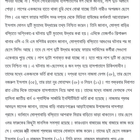
পাওয়া যাচ্ছে না। শহীদ সোহরাওয়ার্দী হাসপাতালের মর্গ থেকে জানায়, লাশ দুটি আগুনে
পোড়া। লাশের একজনের হাতে থাকা চুরি দেখে বোঝা যাচ্ছে তিনি নারীও অপরজন ছেলে
শিশু। এর আগে ফায়ার সার্ভিস সদর দপ্তর থেকে মিডিয়া হাউজের কর্মকর্তা আনোয়ারুল
ইসলাম দোলন দুটি মৃতদেহ উদ্ধারের তথ্য নিশ্চিত করেন। তিনি জানান, মোল্লা বাড়ির
বস্তিতে অগ্নিকা-ের ঘটনায় দুটি মৃতদেহ উদ্ধার করা হয়। এদিকে তেজগাঁও শিল্পাঞ্চল
থানার ওসি এ বি এম মশিউর রহমান জানান, মোল্লাবাড়ি বস্তিতে আগুনের ঘটনার পর মা
ছেলে মিসিং আছে। তবে যে লাশ দুটি উদ্ধার করেছে ফায়ার সার্ভিসের কর্মীরা সেগুলো
একেবারে পুড়ে গেছে। লাশ দুটো শনাক্ত করা যাচ্ছে না। হতে পারে লাশ দুটি মা ছেলের
তবে নিশ্চিত নয়। এ ঘটনায় মা-ছেলেসহ ৪ জন দগ্ধ হয়ে হাসপাতালে চিকিৎসাধীন।
তাদের মধ্যে একজনকে ভর্তি রাখা হয়েছে। দগ্ধরা হলেন নাজমা বেগম (২৮), তার ছেলে
নজরুল ইসলাম (৩৫), তার চাচা নুর মোহাম্মদ (২৮) ও লিয়ন (১২)। গত শুক্রবার দিবাগত
রাত ৩টার দিকে তাদেরকে হাসপাতালে নিয়ে আসা হয়। তাদের মধ্যে নাজমা বেগমকে শেখ
হাসিনা জাতীয় বার্ন ও প্লাস্টিক সার্জারি ইনস্টিটিউটে ভর্তি রাখা হয়েছে। নাজমার শ্বশুর
আবদুল মালেক জানান, তাদের বাড়ি নারায়ণগঞ্জের আড়াইহাজার উপজেলার দাসপাড়া
গ্রামে। বর্তমানে মোল্লাবাড়ি বস্তিতে আশরাফ মিয়ার বাড়িতে ভাড়া থাকতেন। তার ছেলে
ওমর ফারুকের কিছুটা মানসিক সমস্যা রয়েছে। কারওয়ান বাজারের মাছ বাজারে কাজ করে
সে। ওমরের স্ত্রী নাজমা শ্বশুরের ভাতের দোকানে কাজ করেন। তাদের দুই ছেলে নজরুল
ইসলাম (৩৫) ও নাজমুল ইসলাম (১০)। তিনি বলেন, নাজমুল মাদ্রাসায় পড়ে এবং