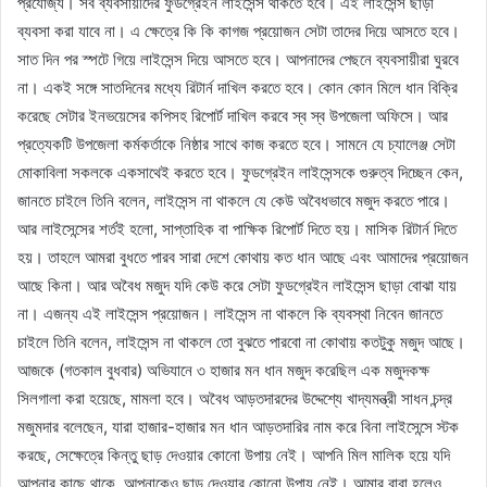
প্রযোজ্য। সব ব্যবসায়ীদের ফুডগ্রেইন লাইসেন্স থাকতে হবে। এই লাইসেন্স ছাড়া
ব্যবসা করা যাবে না। এ ক্ষেত্রে কি কি কাগজ প্রয়োজন সেটা তাদের দিয়ে আসতে হবে।
সাত দিন পর স্পটে গিয়ে লাইসেন্স দিয়ে আসতে হবে। আপনাদের পেছনে ব্যবসায়ীরা ঘুরবে
না। একই সঙ্গে সাতদিনের মধ্যে রিটার্ন দাখিল করতে হবে। কোন কোন মিলে ধান বিক্রি
করেছে সেটার ইনভয়েসের কপিসহ রিপোর্ট দাখিল করবে স্ব স্ব উপজেলা অফিসে। আর
প্রত্যেকটি উপজেলা কর্মকর্তাকে নিষ্ঠার সাথে কাজ করতে হবে। সামনে যে চ্যালেঞ্জ সেটা
মোকাবিলা সকলকে একসাথেই করতে হবে। ফুডগ্রেইন লাইসেন্সকে গুরুত্ব দিচ্ছেন কেন,
জানতে চাইলে তিনি বলেন, লাইসেন্স না থাকলে যে কেউ অবৈধভাবে মজুদ করতে পারে।
আর লাইসেন্সের শর্তই হলো, সাপ্তাহিক বা পাক্ষিক রিপোর্ট দিতে হয়। মাসিক রিটার্ন দিতে
হয়। তাহলে আমরা বুধতে পারব সারা দেশে কোথায় কত ধান আছে এবং আমাদের প্রয়োজন
আছে কিনা। আর অবৈধ মজুদ যদি কেউ করে সেটা ফুডগ্রেইন লাইসেন্স ছাড়া বোঝা যায়
না। এজন্য এই লাইসেন্স প্রয়োজন। লাইসেন্স না থাকলে কি ব্যবস্থা নিবেন জানতে
চাইলে তিনি বলেন, লাইসেন্স না থাকলে তো বুঝতে পারবো না কোথায় কতটুকু মজুদ আছে।
আজকে (গতকাল বুধবার) অভিযানে ৩ হাজার মন ধান মজুদ করেছিল এক মজুদকক্ষ
সিলগালা করা হয়েছে, মামলা হবে। অবৈধ আড়তদারদের উদ্দেশ্যে খাদ্যমন্ত্রী সাধন চন্দ্র
মজুমদার বলেছেন, যারা হাজার-হাজার মন ধান আড়তদারির নাম করে বিনা লাইসেন্সে স্টক
করছে, সেক্ষেত্রে কিন্তু ছাড় দেওয়ার কোনো উপায় নেই। আপনি মিল মালিক হয়ে যদি
আপনার কাছে থাকে, আপনাকেও ছাড় দেওয়ার কোনো উপায় নেই। আমার বাবা হলেও