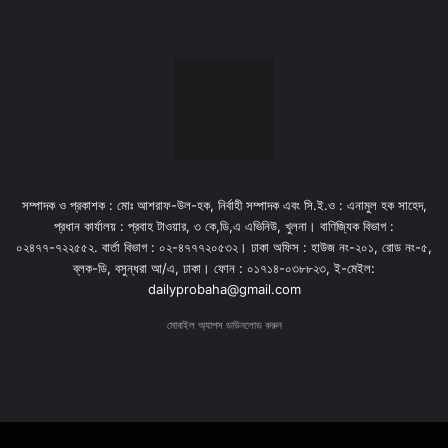
সম্পাদক ও প্রকাশক : মোঃ আশরাফ-উল-হক, নির্বাহী সম্পাদক এবং সি.ই.ও : এনামুল হক সাহেদ,
প্রধান কার্যালয় : প্রবাহ টাওয়ার, ৩ কে,ডি,এ এভিনিউ, খুলনা। বাণিজ্যিক বিভাগ :
০২৪৭৭-৭২২৫৫২. বার্তা বিভাগ : ০২-৪৭৭৭২০৫৩২। ঢাকা অফিস : হাউজ নং-২০১, রোড নং-৫,
ব্লক-ডি, বসুন্ধরা আ/এ, ঢাকা। ফোন : ০১৭১৪-০৩৮৮২৩, ই-মেইল:
dailyprobaha@gmail.com
মোবাইল অ্যাপস ডাউনলোড করুন