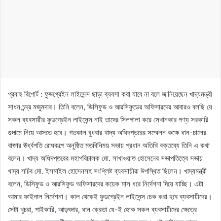
প্রবাহ রিপোর্ট : ফুডগ্রেইন লাইসেন্স ছাড়া ব্যবসা করা যাবে না বলে জানিয়েছেন খাদ্যমন্ত্রী
সাধন চন্দ্র মজুমদার। তিনি বলেন, ডিসিফুড ও আরসিফুডের অফিসারদের আবারও বলছি যে
সকল ব্যবসায়ীর ফুডগ্রেইন লাইসেন্স নাই তাদের সিলগালা করে সেখানকার পণ্য সরকারি
গুদামে নিয়ে আসতে হবে। গতকাল বুধবার খাদ্য অধিদপ্তরের সম্মেলন কক্ষে ধান-চালের
বাজার ঊর্ধ্বগতি রোধকল্পে অনুষ্ঠিত মতবিনিময় সভায় প্রধান অতিথি বক্তব্যে তিনি এ কথা
বলেন। খাদ্য অধিদপ্তরের মহাপরিচালক মো. সাখাওয়াত হোসেনের সভাপতিত্বে সভায়
খাদ্য সচিব মো. ইসমাইল হোসেনসহ সংশ্লিষ্ট ব্যবসায়ীরা উপস্থিত ছিলেন। খাদ্যমন্ত্রী
বলেন, ডিসিফুড ও আরসিফুড অফিসারদের কয়েক মাস ধরে নির্দেশনা দিয়ে যাচ্ছি। এটা
আমার ফাইনাল নির্দেশনা। কাল থেকেই ফুডগ্রেইন লাইসেন্স চেক করা হবে ব্যবসায়ীদের।
সেটা খুচরা, পাইকারি, আড়ৎদার, ধান ক্রেতা যে-ই হোক সকল ব্যবসায়ীদের ক্ষেত্রে