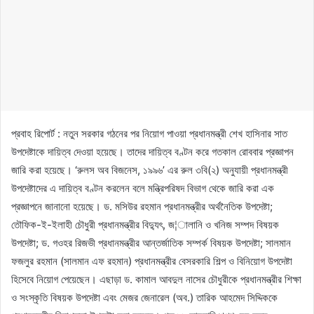
প্রবাহ রিপোর্ট : নতুন সরকার গঠনের পর নিয়োগ পাওয়া প্রধানমন্ত্রী শেখ হাসিনার সাত
উপদেষ্টাকে দায়িত্ব দেওয়া হয়েছে। তাদের দায়িত্ব বণ্টন করে গতকাল রোববার প্রজ্ঞাপন
জারি করা হয়েছে। ‘রুলস অব বিজনেস, ১৯৯৬’ এর রুল ৩বি(২) অনুযায়ী প্রধানমন্ত্রী
উপদেষ্টাদের এ দায়িত্ব বণ্টন করলেন বলে মন্ত্রিপরিষদ বিভাগ থেকে জারি করা এক
প্রজ্ঞাপনে জানানো হয়েছে। ড. মসিউর রহমান প্রধানমন্ত্রীর অর্থনৈতিক উপদেষ্টা;
তৌফিক-ই-ইলাহী চৌধুরী প্রধানমন্ত্রীর বিদ্যুৎ, জ¦ালানি ও খনিজ সম্পদ বিষয়ক
উপদেষ্টা; ড. গওহর রিজভী প্রধানমন্ত্রীর আন্তর্জাতিক সম্পর্ক বিষয়ক উপদেষ্টা; সালমান
ফজলুর রহমান (সালমান এফ রহমান) প্রধানমন্ত্রীর বেসরকারি শিল্প ও বিনিয়োগ উপদেষ্টা
হিসেবে নিয়োগ পেয়েছেন। এছাড়া ড. কামাল আবদুল নাসের চৌধুরীকে প্রধানমন্ত্রীর শিক্ষা
ও সংস্কৃতি বিষয়ক উপদেষ্টা এবং মেজর জেনারেল (অব.) তারিক আহমেদ সিদ্দিককে