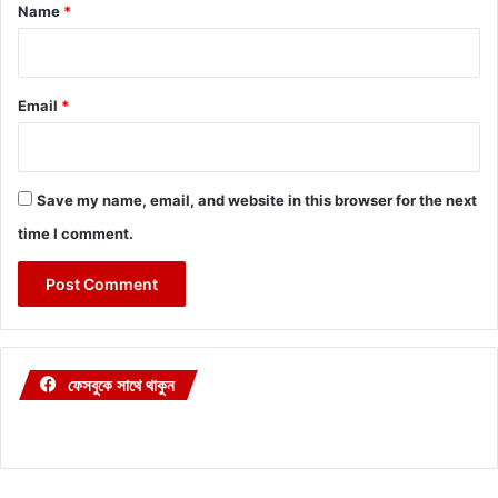
*
Name
*
Email
*
Save my name, email, and website in this browser for the next
time I comment.
ফেসবুকে সাথে থাকুন