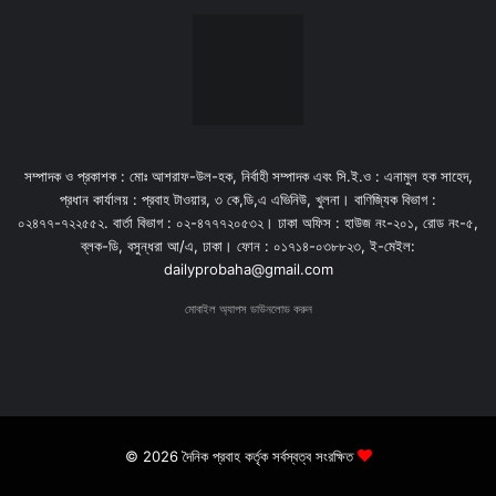
সম্পাদক ও প্রকাশক : মোঃ আশরাফ-উল-হক, নির্বাহী সম্পাদক এবং সি.ই.ও : এনামুল হক সাহেদ,
প্রধান কার্যালয় : প্রবাহ টাওয়ার, ৩ কে,ডি,এ এভিনিউ, খুলনা। বাণিজ্যিক বিভাগ :
০২৪৭৭-৭২২৫৫২. বার্তা বিভাগ : ০২-৪৭৭৭২০৫৩২। ঢাকা অফিস : হাউজ নং-২০১, রোড নং-৫,
ব্লক-ডি, বসুন্ধরা আ/এ, ঢাকা। ফোন : ০১৭১৪-০৩৮৮২৩, ই-মেইল:
dailyprobaha@gmail.com
মোবাইল অ্যাপস ডাউনলোড করুন
© 2026 দৈনিক প্রবাহ কর্তৃক সর্বস্বত্ব সংরক্ষিত