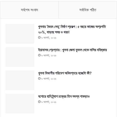
সর্বশেষ সংবাদ
সর্বাধিক পঠিত
খুলনার ‘ভৈরব সেতু’ নির্মাণ প্রকল্প : ৫ বছরে কাজের অগ্রগতি
২০%, বাড়ছে সময় ও খরচ!
৯ আগস্ট, ২০২৬
ইয়াবাসহ গ্রেপ্তার : খুলনা জেলা যুবদল থেকে নাসির বহিষ্কার
৯ আগস্ট, ২০২৬
খুলনা বিভাগীয় পরিবেশ অধিদপ্তরে হচ্ছেটা কী?
৯ আগস্ট, ২০২৬
যশোরে হানি ট্র্যাপ চক্রের তিন সদস্য পাকড়াও
৯ আগস্ট, ২০২৬