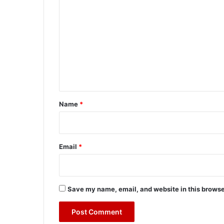
o
m
m
e
n
t
*
Name
*
Email
*
Save my name, email, and website in this browse