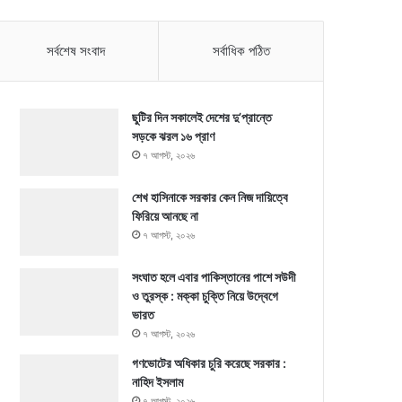
সর্বশেষ সংবাদ
সর্বাধিক পঠিত
ছুটির দিন সকালেই দেশের দু’প্রান্তে
সড়কে ঝরল ১৬ প্রাণ
৭ আগস্ট, ২০২৬
শেখ হাসিনাকে সরকার কেন নিজ দায়িত্বে
ফিরিয়ে আনছে না
৭ আগস্ট, ২০২৬
সংঘাত হলে এবার পাকিস্তানের পাশে সউদী
ও তুরস্ক : মক্কা চুক্তি নিয়ে উদ্বেগে
ভারত
৭ আগস্ট, ২০২৬
গণভোটের অধিকার চুরি করেছে সরকার :
নাহিদ ইসলাম
৭ আগস্ট, ২০২৬