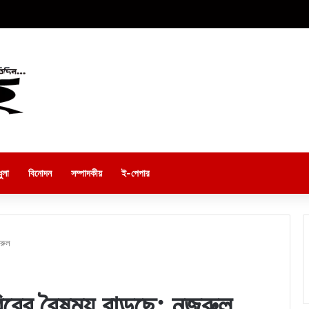
ুলা
বিনোদন
সম্পাদকীয়
ই-পেপার
জরুল
রিবের বৈষম্য বাড়ছে: নজরুল