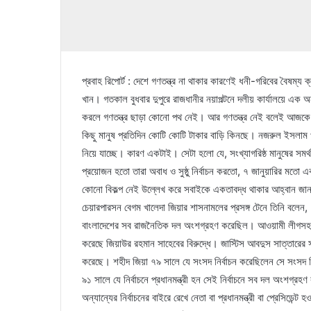
প্রবাহ রিপোর্ট : দেশে গণতন্ত্র না থাকার কারণেই ধনী-গরিবের বৈষ
খান। গতকাল বুধবার দুপুরে রাজধানীর নয়াপল্টনে দলীয় কার্যালয়ে এক
করলে গণতন্ত্র ছাড়া কোনো পথ নেই। আর গণতন্ত্র নেই বলেই আজকে দেশের
কিছু মানুষ প্রতিদিন কোটি কোটি টাকার বাড়ি কিনছে। নজরুল ইসলাম খ
নিয়ে যাচ্ছে। কারণ একটাই। সেটা হলো যে, সংখ্যাগরিষ্ঠ মানুষের স
প্রয়োজন হতো তারা অবাধ ও সুষ্ঠু নির্বাচন করতো, ৭ জানুয়ারির মতো এ
কোনো বিকল্প নেই উল্লেখ করে সবাইকে একতাবদ্ধ থাকার আহ্বান জানান 
চেয়ারপারসন বেগম খালেদা জিয়ার শাসনামলের প্রসঙ্গ টেনে তিনি বলেন, ৭
বাংলাদেশের সব রাজনৈতিক দল অংশগ্রহণ করেছিল। আওয়ামী লীগসহ বির
করেছে জিয়াউর রহমান সাহেবের বিরুদ্ধে। জাস্টিস আবদুস সাত্তারের 
করেছে। শহীদ জিয়া ৭৯ সালে যে সংসদ নির্বাচন করেছিলেন সে সংসদ 
৯১ সালে যে নির্বাচনে প্রধানমন্ত্রী হন সেই নির্বাচনে সব দল অংশগ্
অন্যান্যের নির্বাচনের বাইরে রেখে নেতা বা প্রধানমন্ত্রী বা প্রেসিড