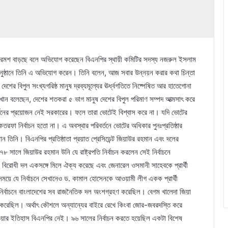
ম্য ক্রমশ বাড়ছে বলে অভিযোগ করেছেন বিএনপির স্থায়ী কমিটির সদস্য নজরুল ইসলাম
 অনুষ্ঠানে তিনি এ অভিযোগ করেন। তিনি বলেন, আজ সবার উন্নয়ন করার কথা চিন্তা
 বিপুল সংখ্যগরিষ্ঠ মানুষ দ্রব্যমূল্যের ঊর্ধ্বগতিতে নিষ্পেষিত আর হাতেগোনা
ান বলেছেন, দেশের শতকরা ৫ ভাগ মানুষ দেশের বিপুল পরিমাণ সম্পদ আত্মসাৎ করে
মর্থনের প্রয়োজন নেই সরকারের। ফলে তারা ভোটেই বিশ্বাস করে না। যদি ভোটের
কতরফা নির্বাচন হতো না। এ অবস্থার পরিবর্তনে ভোটের অধিকার পুনঃপ্রতিষ্ঠার
তিনি। বিএনপির প্রতিষ্ঠাতা প্রয়াত প্রেসিডেন্ট জিয়াউর রহমান এবং দলের
৮ সালে জিয়াউর রহমান উনি যে রাষ্ট্রপতি নির্বাচন করলেন সেই নির্বাচনে
োধী দল একসঙ্গে মিলে ঐক্য করেছে এবং জেনারেল ওসমানী সাহেবকে প্রার্থী
সময়ে যে নির্বাচনে সেখানেও ড. কামাল হোসেনকে আওয়ামী লীগ একক প্রার্থী
নির্বাচনে বাংলাদেশের সব রাজনৈতিক দল অংশগ্রহণ করেছিল। বেগম খালেদা জিয়া
রহণ করেছিল। অর্থাৎ কৌশলে অন্যান্যের বাইরে রেখে কিংবা জোর-জবরদস্তি করে
েন্ট হওয়ার ইতিহাস বিএনপির নেই। ৯৬ সালের নির্বাচন করতে হয়েছিল একটা বিশেষ