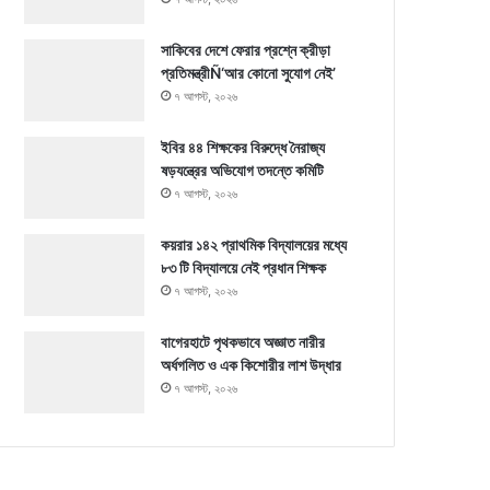
সাকিবের দেশে ফেরার প্রশ্নে ক্রীড়া
প্রতিমন্ত্রীÑ‘আর কোনো সুযোগ নেই’
৭ আগস্ট, ২০২৬
ইবির ৪৪ শিক্ষকের বিরুদ্ধে নৈরাজ্য
ষড়যন্ত্রের অভিযোগ তদন্তে কমিটি
৭ আগস্ট, ২০২৬
কয়রার ১৪২ প্রাথমিক বিদ্যালয়ের মধ্যে
৮৩ টি বিদ্যালয়ে নেই প্রধান শিক্ষক
৭ আগস্ট, ২০২৬
বাগেরহাটে পৃথকভাবে অজ্ঞাত নারীর
অর্ধগলিত ও এক কিশোরীর লাশ উদ্ধার
৭ আগস্ট, ২০২৬