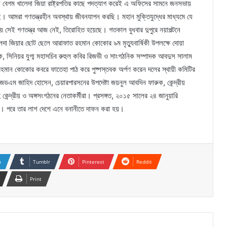
 বেগম খালেদা জিয়া রাষ্ট্রপতির কাছে পদত্যাগ করেই এ অফিসের সামনে জনসভায়
। আমরা গণতন্ত্রহীন অবস্থায় জীবনযাপন করছি। মহান মুক্তিযুদ্ধের মাধ্যমে যে
ে সেই গণতন্ত্র আজ নেই, তিরোহিত হয়েছে। গতকাল বুধবার দুপুরে নয়াপল্টনে
ালেদা জিয়ার ছোট ছেলে আরাফাত রহমান কোকোর ৯ম মৃত্যুবার্ষিকী উপলক্ষে দোয়া
 সিনিয়র যুগ্ম মহাসচিব রুহুল কবির রিজভী ও সাংগঠনিক সম্পাদক আবদুস সালাম
ান কোকোর কবরে ফাতেহা পাঠ করে পুষ্পস্তবক অর্পণ করেন দলের স্থায়ী কমিটির
েডএম জাহিদ হোসেন, চেয়ারপারসনের উপদেষ্টা জয়নুল আবদিন ফারুক, কেন্দ্রীয়
্দ্রীয় ও অঙ্গসংগঠনের নেতাকর্মীরা। প্রসঙ্গত, ২০১৫ সালের ২৪ জানুয়ারি
ো। পরে তার লাশ দেশে এনে বনানীতে দাফন করা হয়।
n
Tumblr
Pinterest
Reddit
Print