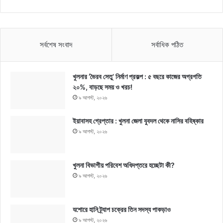
সর্বশেষ সংবাদ
সর্বাধিক পঠিত
খুলনার ‘ভৈরব সেতু’ নির্মাণ প্রকল্প : ৫ বছরে কাজের অগ্রগতি
২০%, বাড়ছে সময় ও খরচ!
৯ আগস্ট, ২০২৬
ইয়াবাসহ গ্রেপ্তার : খুলনা জেলা যুবদল থেকে নাসির বহিষ্কার
৯ আগস্ট, ২০২৬
খুলনা বিভাগীয় পরিবেশ অধিদপ্তরে হচ্ছেটা কী?
৯ আগস্ট, ২০২৬
যশোরে হানি ট্র্যাপ চক্রের তিন সদস্য পাকড়াও
৯ আগস্ট, ২০২৬