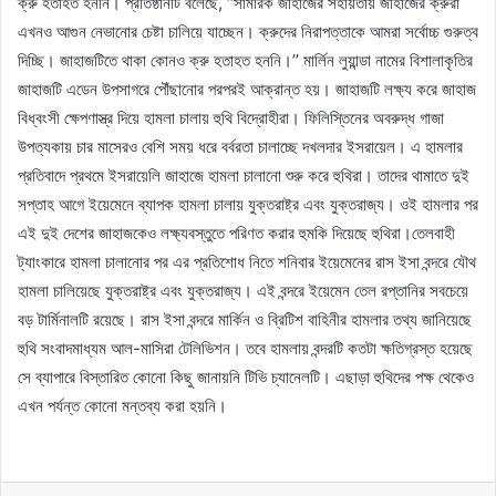
ক্রু হতাহত হননি। প্রতিষ্ঠানটি বলেছে, ‘‘সামরিক জাহাজের সহায়তায় জাহাজের ক্রুরা
এখনও আগুন নেভানোর চেষ্টা চালিয়ে যাচ্ছেন। ক্রুদের নিরাপত্তাকে আমরা সর্বোচ্চ গুরুত্ব
দিচ্ছি। জাহাজটিতে থাকা কোনও ক্রু হতাহত হননি।’’ মার্লিন লুয়ান্ডা নামের বিশালাকৃতির
জাহাজটি এডেন উপসাগরে পৌঁছানোর পরপরই আক্রান্ত হয়। জাহাজটি লক্ষ্য করে জাহাজ
বিধ্বংসী ক্ষেপণাস্ত্র দিয়ে হামলা চালায় হুথি বিদ্রোহীরা। ফিলিস্তিনের অবরুদ্ধ গাজা
উপত্যকায় চার মাসেরও বেশি সময় ধরে বর্বরতা চালাচ্ছে দখলদার ইসরায়েল। এ হামলার
প্রতিবাদে প্রথমে ইসরায়েলি জাহাজে হামলা চালানো শুরু করে হুথিরা। তাদের থামাতে দুই
সপ্তাহ আগে ইয়েমেনে ব্যাপক হামলা চালায় যুক্তরাষ্ট্র এবং যুক্তরাজ্য। ওই হামলার পর
এই দুই দেশের জাহাজকেও লক্ষ্যবস্তুতে পরিণত করার হুমকি দিয়েছে হুথিরা।তেলবাহী
ট্যাংকারে হামলা চালানোর পর এর প্রতিশোধ নিতে শনিবার ইয়েমেনের রাস ইসা বন্দরে যৌথ
হামলা চালিয়েছে যুক্তরাষ্ট্র এবং যুক্তরাজ্য। এই বন্দরে ইয়েমেন তেল রপ্তানির সবচেয়ে
বড় টার্মিনালটি রয়েছে। রাস ইসা বন্দরে মার্কিন ও ব্রিটিশ বাহিনীর হামলার তথ্য জানিয়েছে
হুথি সংবাদমাধ্যম আল-মাসিরা টেলিভিশন। তবে হামলায় বন্দরটি কতটা ক্ষতিগ্রস্ত হয়েছে
সে ব্যাপারে বিস্তারিত কোনো কিছু জানায়নি টিভি চ্যানেলটি। এছাড়া হুথিদের পক্ষ থেকেও
এখন পর্যন্ত কোনো মন্তব্য করা হয়নি।