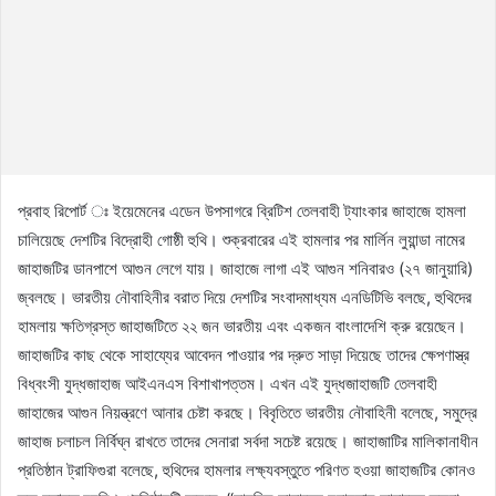
প্রবাহ রিপোর্ট ঃ ইয়েমেনের এডেন উপসাগরে ব্রিটিশ তেলবাহী ট্যাংকার জাহাজে হামলা
চালিয়েছে দেশটির বিদ্রোহী গোষ্ঠী হুথি। শুক্রবারের এই হামলার পর মার্লিন লুয়ান্ডা নামের
জাহাজটির ডানপাশে আগুন লেগে যায়। জাহাজে লাগা এই আগুন শনিবারও (২৭ জানুয়ারি)
জ্বলছে। ভারতীয় নৌবাহিনীর বরাত দিয়ে দেশটির সংবাদমাধ্যম এনডিটিভি বলছে, হুথিদের
হামলায় ক্ষতিগ্রস্ত জাহাজটিতে ২২ জন ভারতীয় এবং একজন বাংলাদেশি ক্রু রয়েছেন।
জাহাজটির কাছ থেকে সাহায্যের আবেদন পাওয়ার পর দ্রুত সাড়া দিয়েছে তাদের ক্ষেপণাস্ত্র
বিধ্বংসী যুদ্ধজাহাজ আইএনএস বিশাখাপত্তম। এখন এই যুদ্ধজাহাজটি তেলবাহী
জাহাজের আগুন নিয়ন্ত্রণে আনার চেষ্টা করছে। বিবৃতিতে ভারতীয় নৌবাহিনী বলেছে, সমুদ্রে
জাহাজ চলাচল নির্বিঘ্ন রাখতে তাদের সেনারা সর্বদা সচেষ্ট রয়েছে। জাহাজাটির মালিকানাধীন
প্রতিষ্ঠান ট্রাফিগুরা বলেছে, হুথিদের হামলার লক্ষ্যবস্তুতে পরিণত হওয়া জাহাজটির কোনও