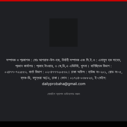
সম্পাদক ও প্রকাশক : মোঃ আশরাফ-উল-হক, নির্বাহী সম্পাদক এবং সি.ই.ও : এনামুল হক সাহেদ,
প্রধান কার্যালয় : প্রবাহ টাওয়ার, ৩ কে,ডি,এ এভিনিউ, খুলনা। বাণিজ্যিক বিভাগ :
০২৪৭৭-৭২২৫৫২. বার্তা বিভাগ : ০২-৪৭৭৭২০৫৩২। ঢাকা অফিস : হাউজ নং-২০১, রোড নং-৫,
ব্লক-ডি, বসুন্ধরা আ/এ, ঢাকা। ফোন : ০১৭১৪-০৩৮৮২৩, ই-মেইল:
dailyprobaha@gmail.com
মোবাইল অ্যাপস ডাউনলোড করুন