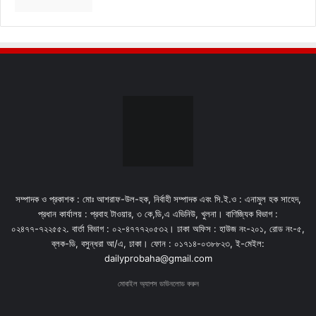
সম্পাদক ও প্রকাশক : মোঃ আশরাফ-উল-হক, নির্বাহী সম্পাদক এবং সি.ই.ও : এনামুল হক সাহেদ,
প্রধান কার্যালয় : প্রবাহ টাওয়ার, ৩ কে,ডি,এ এভিনিউ, খুলনা। বাণিজ্যিক বিভাগ :
০২৪৭৭-৭২২৫৫২. বার্তা বিভাগ : ০২-৪৭৭৭২০৫৩২। ঢাকা অফিস : হাউজ নং-২০১, রোড নং-৫,
ব্লক-ডি, বসুন্ধরা আ/এ, ঢাকা। ফোন : ০১৭১৪-০৩৮৮২৩, ই-মেইল:
dailyprobaha@gmail.com
মোবাইল অ্যাপস ডাউনলোড করুন