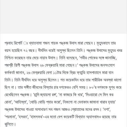
প্রবাহ রিপোর্ট ঃ খ্যাতনামা গজল গায়ক পঙ্কজ উদাস মারা গেছেন। মৃত্যুকালে তার
বয়স হয়েছিল ৭২ বছর। দীর্ঘদিন ধরেই অসুস্থ ছিলেন তিনি। পঙ্কজ উদাসের মৃত্যুর খবর
নিশ্চিত করেছেন তার মেয়ে নায়াব উদাস। তিনি বলেছেন, ‘গভীর শোকের সঙ্গে জানাচ্ছি,
পদ্মশ্রী শিল্পী পঙ্কজ উদাস ২৬ ফেব্রুয়ারি মারা গেছেন।’ পঙ্কজ উদাসের জনসংযোগ
কর্মকর্তা জানান, ২৬ ফেব্রুয়ারি বেলা ১১টার দিকে ব্রিচ ক্যান্ডি হাসপাতালে মারা যান
তিনি। তিনি দীর্ঘদিন ধরে অসুস্থ ছিলেন। গত কয়েকদিন ধরে তার শারীরিক অবস্থা ভালো
ছিল না। তার সঙ্গীত জীবনের বিস্তার চার দশকেরও বেশি সময়। ৮০’র দশককে মুগ্ধ করে
রেখেছিলেন পঙ্কজ। ‘চান্দি জ্যায়সা রঙ্গ’, ‘না কাজরে কি ধার’, ‘দিওয়ারো সে মিল কর
রোনা’, ‘আহিস্তা’, ‘থোড়ি থোড়ি প্যার করো’, নিকলো না বেনাকাব জামানা খারাব হ্যায়’
পঙ্কজ উদাসের গাওয়া অসাধারণ সব গজল আজও শ্রোতাদের মনের রসদ। ‘নশা’,
‘পয়মানা’, ‘হসরত’, ‘হামসফর’-এর মতো বেশ কয়েকটি বিখ্যাত অ্যালবামও রয়েছে তার
ঝুলিতে।