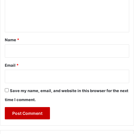
m
e
n
t
*
Name
*
Email
*
Save my name, email, and website in this browser for the next
time I comment.