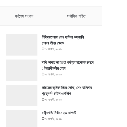
সর্বশেষ সংবাদ
সর্বাধিক পঠিত
দিল্লিতে বসে শেখ হাসিনা উস্কানি :
ঢাকার তীব্র ক্ষোভ
৭ আগস্ট, ২০২৬
দাবি আদায় না হওয়া পর্যন্ত আন্দোলন চলবে
: বিরোধীদলীয় নেতা
৭ আগস্ট, ২০২৬
ভারতের ভূমিকা নিয়ে ক্ষোভ, শেখ হাসিনার
প্রত্যর্পণ চাইল এনসিপি
৭ আগস্ট, ২০২৬
রাষ্ট্রপতি নির্বাচন ২০ আগস্ট
৭ আগস্ট, ২০২৬