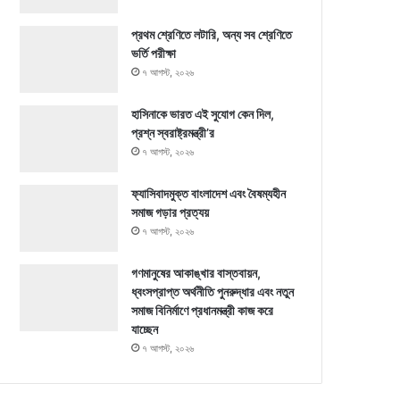
প্রথম শ্রেণিতে লটারি, অন্য সব শ্রেণিতে
ভর্তি পরীক্ষা
৭ আগস্ট, ২০২৬
হাসিনাকে ভারত এই সুযোগ কেন দিল,
প্রশ্ন স্বরাষ্ট্রমন্ত্রী’র
৭ আগস্ট, ২০২৬
ফ্যাসিবাদমুক্ত বাংলাদেশ এবং বৈষম্যহীন
সমাজ গড়ার প্রত্যয়
৭ আগস্ট, ২০২৬
গণমানুষের আকাঙ্খার বাস্তবায়ন,
ধ্বংসপ্রাপ্ত অর্থনীতি পুনরুদ্ধার এবং নতুন
সমাজ বিনির্মাণে প্রধানমন্ত্রী কাজ করে
যাচ্ছেন
৭ আগস্ট, ২০২৬