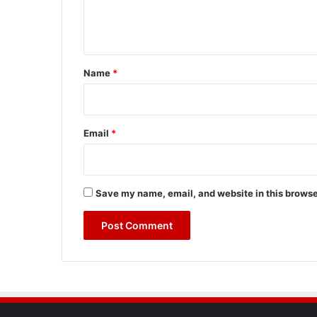
e
n
t
*
Name
*
Email
*
Save my name, email, and website in this browse