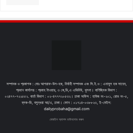
সম্পাদক ও প্রকাশক : মোঃ আশরাফ-উল-হক, নির্বাহী সম্পাদক এবং সি.ই.ও : এনামুল হক সাহেদ,
প্রধান কার্যালয় : প্রবাহ টাওয়ার, ৩ কে,ডি,এ এভিনিউ, খুলনা। বাণিজ্যিক বিভাগ :
০২৪৭৭-৭২২৫৫২. বার্তা বিভাগ : ০২-৪৭৭৭২০৫৩২। ঢাকা অফিস : হাউজ নং-২০১, রোড নং-৫,
ব্লক-ডি, বসুন্ধরা আ/এ, ঢাকা। ফোন : ০১৭১৪-০৩৮৮২৩, ই-মেইল:
dailyprobaha@gmail.com
মোবাইল অ্যাপস ডাউনলোড করুন