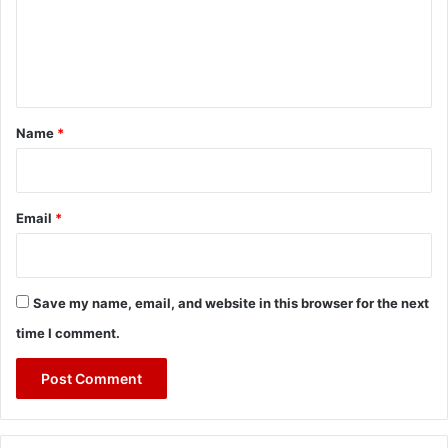
m
e
n
t
*
Name
*
Email
*
Save my name, email, and website in this browser for the next
time I comment.