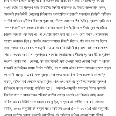
বিধি বাতিলের ফলে অসাধু সরকারি কর্মকর্তাদের আরও বেশি করে দুর্নীতিগ্রস্ত হওয়ার
শঙ্কা তৈরি হবে উল্লেখ করে টিআইবির নির্বাহী পরিচালক ড. ইফতেখারুজ্জামান বলেন,
‘সরকারি চাকরিজীবী (আচরণ) বিধিমালার প্রস্তাবিত সংশোধনী সরকারের নির্বাচনী অঙ্গীকার
ও শীর্ষ পর্যায়ের দুর্নীতির বিরুদ্ধে শূন্য সহনশীলতা ঘোষণার ঠিক উল্টো। প্রথমে প্রতি বছর
সম্পদ বিবরণী জমা দেওয়ার বিধান থাকলেও সরকারি কর্মচারীদের অনীহার মুখে পরবর্তীতে
শিথিল করে তা পাঁচ বছর পর পর দেওয়ার বিধান করা হয়। এবং সেই বিধানও সঠিকভাবে
পালনে অনাগ্রহ ছিল। চাকরির শুরুতে সম্পদের বিবরণী দিলেও, পাঁচ বছর পর পর হিসাব
হালনাগাদের বাধ্যবাধকতা গুরুত্বই দেন না সরকারি কর্মচারীরা। এখন এই বাধ্যবাধকতা
সরিয়ে দেওয়ার অর্থ হলো প্রকান্তরে সরকারি কর্মচারিদের দুর্নীতিগ্রস্ত হয়ে উঠতে ব্যাপক
উৎসাহ প্রদান করা। কেননা, সম্পদের বিবরণী জমা দেওয়ার মতো কোনো বিধান না থাকলে
সরকারি কর্মচারীদের মধ্যে নির্ভয়ে দুর্নীতি, এর মাধ্যমে অবৈধ সম্পদ অর্জনের সুযোগ বাড়বে
তা বলাই বাহুল্য। একই সঙ্গে প্রাপ্য সেবা পেতে সরকারি অফিসে জনগণের ভোগান্তি
বাড়বে, অবৈধ অর্থ লেনদেন বহুগুণে বৃদ্ধি পাবে এবং সর্বোপরি সুশাসিত সরকার ব্যবস্থা
নিশ্চিতের স্বপ্ন ব্যর্থতায় পর্যবসিত হবে। ’ কর্মকর্তা-কর্মচারীর সম্পদের হিসাব সরাসরি
নিয়মিত জমা ও হালনাগাদের পরিবর্তে জাতীয় রাজস্ব বোর্ডের (এনবিআর) কাছে দেওয়া
বার্ষিক আয়কর রিটার্ন থেকে নেওয়ার যে যুক্তি, বাস্তবে তা অর্থহীন। কারণ, আয়কর
আইন, ২০২৩ অনুযায়ী তা সম্ভব নয়। আইনের ৩০৯(২) এবং ৩০৯(৩) ধারা অনুযায়ী,
কোনো কর্তৃপক্ষ কোনো সরকারি কর্মচারীকে এই আইনের অধীনে কোনো ট্যাক্স রিটার্ন,