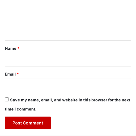
m
m
e
n
t
*
Name
*
Email
*
Save my name, email, and website in this browser for the next
time I comment.