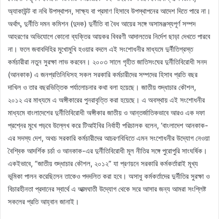
অ্যাকাউন্ট বা নথি উপস্থাপন, সাক্ষ্য বা প্রমাণ হিসাবে উপস্থাপনের আদেশ দিতে পারে না।
অর্থাৎ, দুর্নীতি দমন কমিশন (দুদক) দুর্নীতি বা বৈধ আয়ের সঙ্গে অসামঞ্জস্যপূর্ণ সম্পদ
আহরণের অভিযোগে কোনো ব্যক্তির আয়কর বিবরণী আদালতের নির্দেশ ছাড়া দেখতে পারবে
না। ফলে জবাবদিহির মুখোমুখি হওয়ার বদলে এই সংশোধনীর মাধ্যমে দুর্নীতিগ্রস্ত
কর্মচারীরা নতুন সুরক্ষা লাভ করবেন। ২০০৩ সালে গৃহীত জাতিসংঘের দুর্নীতিবিরোধী সনদ
(আনকাক) এ জনপ্রতিনিধিসহ সকল সরকারি কর্মচারীদের সম্পদের হিসাব প্রতি বছর
দাখিল ও তার বছরভিত্তিক পর্যালোচনার কথা বলা হয়েছে। জাতীয় শুদ্ধাচার কৌশল,
২০১২ এর মাধ্যমে এ অঙ্গীকারের পুনরাবৃত্তি করা হয়েছে। এ অবস্থায় এই সংশোধনীর
মাধ্যমে বাংলাদেশের দুর্নীতিবিরোধী অঙ্গীকার জাতীয় ও আন্তর্জাতিকভাবে আরও এক দফা
প্রশ্নের মুখে পড়বে উল্লেখ করে টিআইবির নির্বাহী পরিচালক বলেন, ‘বাংলাদেশ আনকাক-
এর সদস্য দেশ, অথচ সরকারি কর্মচারীদের আচরণবিধিতে এমন সংশোধনীর উদ্যোগ নেওয়া
বৈশ্বিক আদর্শিক চর্চা ও আনকাক-এর দুর্নীতিবিরোধী মূল নীতির সঙ্গে পুরোপুরি সাংঘর্ষিক।
একইভাবে, “জাতীয় শুদ্ধাচার কৌশল, ২০১২” যা প্রণয়নে সরকারি কর্মকর্তারাই মূখ্য
ভূমিকা পালন করেছিলেন তাকেও পদদলিত করা হবে। অসাধু কর্মকর্তাদের দুর্নীতির সুরক্ষা ও
বিচারহীনতা প্রদানের স্বার্থে এ আত্মঘাতী উদ্যোগ থেকে সরে আসার জন্য আমরা সংশ্লিষ্ট
সকলের প্রতি আহ্বান জানাই।