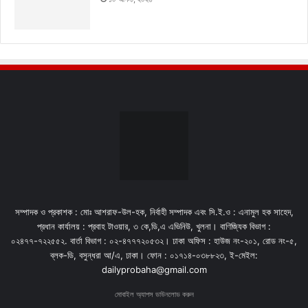
সম্পাদক ও প্রকাশক : মোঃ আশরাফ-উল-হক, নির্বাহী সম্পাদক এবং সি.ই.ও : এনামুল হক সাহেদ,
প্রধান কার্যালয় : প্রবাহ টাওয়ার, ৩ কে,ডি,এ এভিনিউ, খুলনা। বাণিজ্যিক বিভাগ :
০২৪৭৭-৭২২৫৫২. বার্তা বিভাগ : ০২-৪৭৭৭২০৫৩২। ঢাকা অফিস : হাউজ নং-২০১, রোড নং-৫,
ব্লক-ডি, বসুন্ধরা আ/এ, ঢাকা। ফোন : ০১৭১৪-০৩৮৮২৩, ই-মেইল:
dailyprobaha@gmail.com
মোবাইল অ্যাপস ডাউনলোড করুন