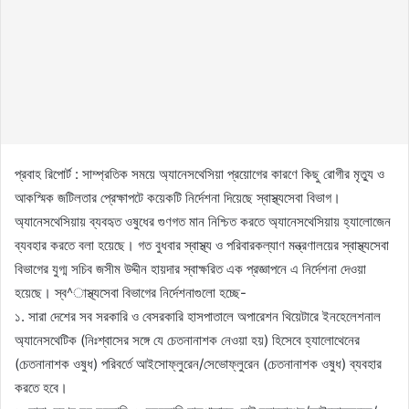
প্রবাহ রিপোর্ট : সাম্প্রতিক সময়ে অ্যানেসথেসিয়া প্রয়োগের কারণে কিছু রোগীর মৃত্যু ও
আকস্মিক জটিলতার প্রেক্ষাপটে কয়েকটি নির্দেশনা দিয়েছে স্বাস্থ্যসেবা বিভাগ।
অ্যানেসথেসিয়ায় ব্যবহৃত ওষুধের গুণগত মান নিশ্চিত করতে অ্যানেসথেসিয়ায় হ্যালোজেন
ব্যবহার করতে বলা হয়েছে। গত বুধবার স্বাস্থ্য ও পরিবারকল্যাণ মন্ত্রণালয়ের স্বাস্থ্যসেবা
বিভাগের যুগ্ম সচিব জসীম উদ্দীন হায়দার স্বাক্ষরিত এক প্রজ্ঞাপনে এ নির্দেশনা দেওয়া
হয়েছে। স্ব^াস্থ্যসেবা বিভাগের নির্দেশনাগুলো হচ্ছে-
১. সারা দেশের সব সরকারি ও বেসরকারি হাসপাতালে অপারেশন থিয়েটারে ইনহেলেশনাল
অ্যানেসথেটিক (নিঃশ্বাসের সঙ্গে যে চেতনানাশক নেওয়া হয়) হিসেবে হ্যালোথেনের
(চেতনানাশক ওষুধ) পরিবর্তে আইসোফ্লুরেন/সেভোফ্লুরেন (চেতনানাশক ওষুধ) ব্যবহার
করতে হবে।