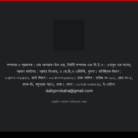
সম্পাদক ও প্রকাশক : মোঃ আশরাফ-উল-হক, নির্বাহী সম্পাদক এবং সি.ই.ও : এনামুল হক সাহেদ,
প্রধান কার্যালয় : প্রবাহ টাওয়ার, ৩ কে,ডি,এ এভিনিউ, খুলনা। বাণিজ্যিক বিভাগ :
০২৪৭৭-৭২২৫৫২. বার্তা বিভাগ : ০২-৪৭৭৭২০৫৩২। ঢাকা অফিস : হাউজ নং-২০১, রোড নং-৫,
ব্লক-ডি, বসুন্ধরা আ/এ, ঢাকা। ফোন : ০১৭১৪-০৩৮৮২৩, ই-মেইল:
dailyprobaha@gmail.com
মোবাইল অ্যাপস ডাউনলোড করুন