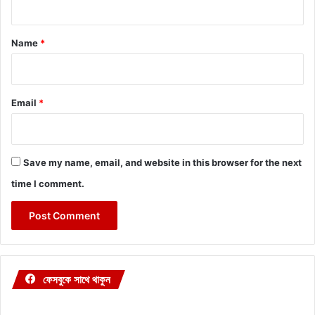
t
*
Name
*
Email
*
Save my name, email, and website in this browser for the next
time I comment.
ফেসবুকে সাথে থাকুন