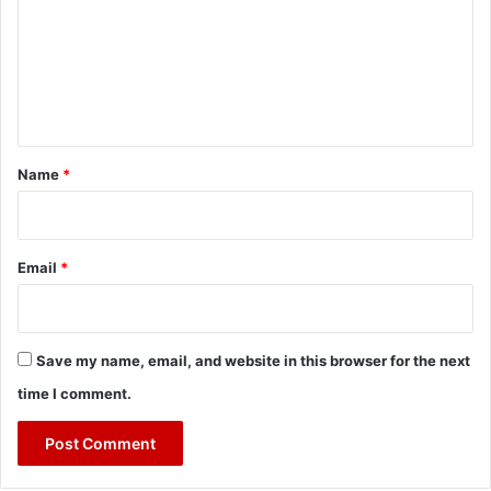
m
m
e
n
t
*
Name
*
Email
*
Save my name, email, and website in this browser for the next
time I comment.