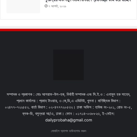
৭ আগস্ট, ২০২৬
সম্পাদক ও প্রকাশক : মোঃ আশরাফ-উল-হক, নির্বাহী সম্পাদক এবং সি.ই.ও : এনামুল হক সাহেদ,
প্রধান কার্যালয় : প্রবাহ টাওয়ার, ৩ কে,ডি,এ এভিনিউ, খুলনা। বাণিজ্যিক বিভাগ :
০২৪৭৭-৭২২৫৫২. বার্তা বিভাগ : ০২-৪৭৭৭২০৫৩২। ঢাকা অফিস : হাউজ নং-২০১, রোড নং-৫,
ব্লক-ডি, বসুন্ধরা আ/এ, ঢাকা। ফোন : ০১৭১৪-০৩৮৮২৩, ই-মেইল:
dailyprobaha@gmail.com
মোবাইল অ্যাপস ডাউনলোড করুন