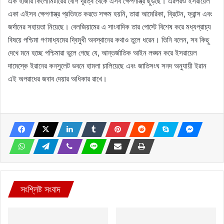
এক হাজার কিলোমিটারের বেশি দূরত্ব থেকে এসব ক্ষেপণাস্ত্র ছুঁড়ছে। এরপরও ইসরায়েল
একা এইসব ক্ষেপণাস্ত্র প্রতিহত করতে সক্ষম হয়নি, তারা আমেরিকা, ব্রিটেন, ফ্রান্স এবং
জর্দানের সহায়তা নিয়েছে। বেলজিয়ামের এ সাংবাদিক তার পোস্টে বিশেষ করে মধ্যপ্রাচ্য
বিষয়ে পশ্চিমা গণমাধ্যমের দ্বিমুখী অবস্থানের কথাও তুলে ধরেন। তিনি বলেন, সব কিছু
দেখে মনে হচ্ছে পশ্চিমারা ভুলে গেছে যে, আন্তর্জাতিক আইন লঙ্ঘন করে ইসরায়েল
দামেস্কে ইরানের কনসুলেট ভবনে হামলা চালিয়েছে এবং জাতিসংঘ সনদ অনুযায়ী ইরান
এই অপরাধের জবাব দেয়ার অধিকার রাখে।
সংশ্লিষ্ট সংবাদ