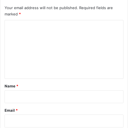
Your email address will not be published.
Required fields are
marked
*
C
o
m
m
e
n
t
*
Name
*
Email
*