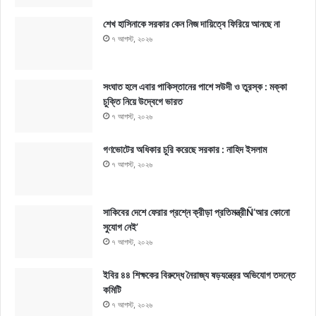
শেখ হাসিনাকে সরকার কেন নিজ দায়িত্বে ফিরিয়ে আনছে না
৭ আগস্ট, ২০২৬
সংঘাত হলে এবার পাকিস্তানের পাশে সউদী ও তুরস্ক : মক্কা
চুক্তি নিয়ে উদ্বেগে ভারত
৭ আগস্ট, ২০২৬
গণভোটের অধিকার চুরি করেছে সরকার : নাহিদ ইসলাম
৭ আগস্ট, ২০২৬
সাকিবের দেশে ফেরার প্রশ্নে ক্রীড়া প্রতিমন্ত্রীÑ‘আর কোনো
সুযোগ নেই’
৭ আগস্ট, ২০২৬
ইবির ৪৪ শিক্ষকের বিরুদ্ধে নৈরাজ্য ষড়যন্ত্রের অভিযোগ তদন্তে
কমিটি
৭ আগস্ট, ২০২৬