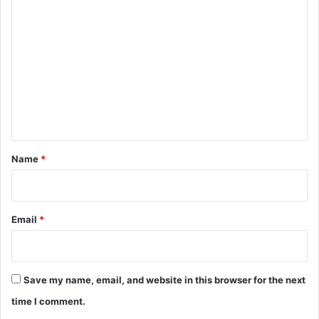
C
o
m
m
e
n
t
*
Name
*
Email
*
Save my name, email, and website in this browser for the next
time I comment.