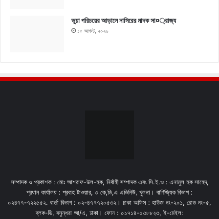
ভুয়া পরিচয়ের আড়ালে নাসিরের মাদক সা¤্রাজ্য
১০ আগস্ট, ২০২৬
সম্পাদক ও প্রকাশক : মোঃ আশরাফ-উল-হক, নির্বাহী সম্পাদক এবং সি.ই.ও : এনামুল হক সাহেদ,
প্রধান কার্যালয় : প্রবাহ টাওয়ার, ৩ কে,ডি,এ এভিনিউ, খুলনা। বাণিজ্যিক বিভাগ :
০২৪৭৭-৭২২৫৫২. বার্তা বিভাগ : ০২-৪৭৭৭২০৫৩২। ঢাকা অফিস : হাউজ নং-২০১, রোড নং-৫,
ব্লক-ডি, বসুন্ধরা আ/এ, ঢাকা। ফোন : ০১৭১৪-০৩৮৮২৩, ই-মেইল: