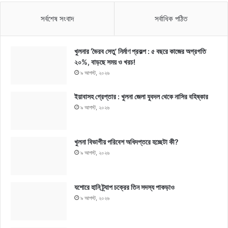
সর্বশেষ সংবাদ
সর্বাধিক পঠিত
খুলনার ‘ভৈরব সেতু’ নির্মাণ প্রকল্প : ৫ বছরে কাজের অগ্রগতি
২০%, বাড়ছে সময় ও খরচ!
৯ আগস্ট, ২০২৬
ইয়াবাসহ গ্রেপ্তার : খুলনা জেলা যুবদল থেকে নাসির বহিষ্কার
৯ আগস্ট, ২০২৬
খুলনা বিভাগীয় পরিবেশ অধিদপ্তরে হচ্ছেটা কী?
৯ আগস্ট, ২০২৬
যশোরে হানি ট্র্যাপ চক্রের তিন সদস্য পাকড়াও
৯ আগস্ট, ২০২৬