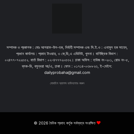
সম্পাদক ও প্রকাশক : মোঃ আশরাফ-উল-হক, নির্বাহী সম্পাদক এবং সি.ই.ও : এনামুল হক সাহেদ,
প্রধান কার্যালয় : প্রবাহ টাওয়ার, ৩ কে,ডি,এ এভিনিউ, খুলনা। বাণিজ্যিক বিভাগ :
০২৪৭৭-৭২২৫৫২. বার্তা বিভাগ : ০২-৪৭৭৭২০৫৩২। ঢাকা অফিস : হাউজ নং-২০১, রোড নং-৫,
ব্লক-ডি, বসুন্ধরা আ/এ, ঢাকা। ফোন : ০১৭১৪-০৩৮৮২৩, ই-মেইল:
dailyprobaha@gmail.com
মোবাইল অ্যাপস ডাউনলোড করুন
© 2026 দৈনিক প্রবাহ কর্তৃক সর্বস্বত্ব সংরক্ষিত