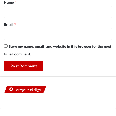
*
Name
*
Email
*
Save my name, email, and website in this browser for the next
time I comment.
ফেসবুকে সাথে থাকুন