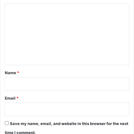
C
o
m
m
e
n
t
*
Name
*
Email
*
Save my name, email, and website in this browser for the next
time I comment.