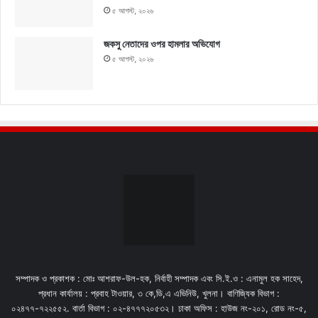
৫ আগস্ট, ২০২৬
জকসু নেতাদের ওপর হামলার অভিযোগ
৫ আগস্ট, ২০২৬
সম্পাদক ও প্রকাশক : মোঃ আশরাফ-উল-হক, নির্বাহী সম্পাদক এবং সি.ই.ও : এনামুল হক সাহেদ,
প্রধান কার্যালয় : প্রবাহ টাওয়ার, ৩ কে,ডি,এ এভিনিউ, খুলনা। বাণিজ্যিক বিভাগ :
০২৪৭৭-৭২২৫৫২. বার্তা বিভাগ : ০২-৪৭৭৭২০৫৩২। ঢাকা অফিস : হাউজ নং-২০১, রোড নং-৫,