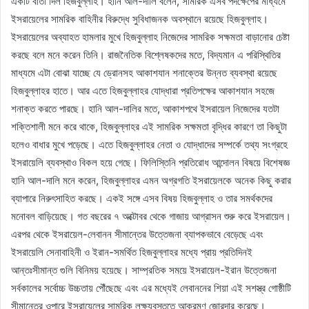
একটি বার্তা দিল হিজবুল্লাহ। হানি আল-দালি বলেন, সামরিক এসব পদক্ষেপের মাধ্যমে
ইসরায়েলের সামরিক বাহিনীর বিরুদ্ধে সুবিধাজনক অবস্থানে রয়েছে হিজবুল্লাহ।
ইসরায়েলের অব্যাহত হামলার মুখে হিজবুল্লাহ নিজেদের সামরিক সক্ষমতা বাড়ানোর চেষ্টা
করছে বলে মনে করেন তিনি। রাজনৈতিক বিশ্লেষকদের মতে, বিদ্যমান এ পরিস্থিতির
মাধ্যমে এটা বোঝা যাচ্ছে যে ড্রোনসহ আকাশযান শনাক্তের উন্নত ব্যবস্থা রয়েছে
হিজবুল্লাহর হাতে। আর এতে হিজবুল্লাহর যোদ্ধারা প্রতিপক্ষের আকাশযান সহজে
শনাক্ত করতে পারছে। হানি আল-দালির মতে, আকাশপথে ইসরায়েল নিজেদের যতটা
শক্তিশালী মনে করে থাকে, হিজবুল্লাহর এই সামরিক সক্ষমতা বৃদ্ধির কারণে তা কিছুটা
হলেও বাধার মুখে পড়েছে। এতে হিজবুল্লাহর নেতা ও যোদ্ধাদের সম্পর্কে তথ্য সংগ্রহে
ইসরায়েলি ব্যবস্থাও বিকল হয়ে গেছে। ফিলিস্তিনি প্রতিরোধ আন্দোলন বিষয়ে বিশেষজ্ঞ
হানি আল-দালি মনে করেন, হিজবুল্লাহর এমন অগ্রগতি ইসরায়েলকে অনেক কিছু করার
ব্যাপারে নিরুৎসাহিত করছে। একই সঙ্গে এসব বিষয় হিজবুল্লাহ ও তার সমর্থকদের
মনোবল বাড়িয়েছে। গত বছরের ৭ অক্টোবর থেকে গাজায় আগ্রাসন শুরু করে ইসরায়েল।
এরপর থেকে ইসরায়েল-লেবানন সীমান্তের উত্তেজনা ব্যাপকভাবে বেড়েছে এবং
ইসরায়েলি সেনাবাহিনী ও ইরান-সমর্থিত হিজবুল্লাহর মধ্যে প্রায় প্রতিদিনই
আন্তঃসীমান্ত গুলি বিনিময় হয়েছে। সাম্প্রতিক সময়ে ইসরায়েল-ইরান উত্তেজনা
সর্বকালের সর্বোচ্চ উচ্চতায় পৌঁছেছে এবং এর মধ্যেই লেবাননের শিয়া এই সশস্ত্র গোষ্ঠীটি
সীমান্তের ওপারে ইসরায়েলের সামরিক লক্ষ্যবস্তুতে আক্রমণ জোরদার করেছে।