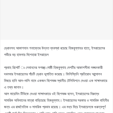
ড্রোনসহ আকাশযান শনাক্তের উন্নত ব্যবস্থা রয়েছে হিজবুল্লাহর হাতে, ইসরায়েলের
গভীরে বড় হামলায় দিশেহারা ইসরায়েল
প্রবাহ রিপোর্ট ঃ লেবাননের সশস্ত্র গোষ্ঠী হিজবুল্লাহ দেশটির আকাশসীমা লঙ্ঘনকারী
দখলদার ইসরায়েলের পাঁচটি ড্রোন ভূপাতিত করেছে। ফিলিস্তিনি প্রতিরোধ আন্দোলন
বিষয়ে হানি আল-দালি নামে একজন বিশেষজ্ঞ স্থানীয় টেলিভিশনে দেওয়া এক সাক্ষাৎকারে
এ তথ্য জানান।
আল মায়েদিন টিভিকে দেওয়া সাক্ষাৎকারে ওই বিশেষজ্ঞ বলেন, ইসরায়েলের বিরুদ্ধে
সামরিক অভিযানের মাত্রা বাড়িয়েছে হিজবুল্লাহ। ইসরায়েলের সরকার ও সামরিক বাহিনীর
জন্য এর রাজনৈতিক ও সামরিক প্রভাব রয়েছে। এর মধ্য দিয়ে ইসরায়েলকে গুরুত্বপূর্ণ