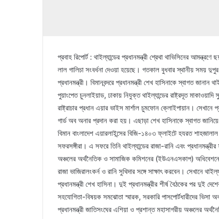
প্রবাহ রিপোর্ট : থাইল্যান্ডের প্রধানমন্ত্রী শ্রেথা থাভিসিনের আমন্ত্
লাল গালিচা সংবর্ধনা দেওয়া হয়েছে। গতকাল বুধবার স্থানীয় সময় দুপুর 
প্রধানমন্ত্রী। বিমানবন্দরে প্রধানমন্ত্রী শেখ হাসিনাকে স্বাগত জানান থাই
পুয়াংপেত চুনলাইয়াড, ঢাকায় নিযুক্ত থাইল্যান্ডের রাষ্ট্রদূত মাকাওয়াদি স
রাষ্ট্রাচার প্রধান এয়ার ভাইস মার্শাল চুমফোন ক্লোইপায়ান। সেখানে প্
গার্ড অব অনার প্রদান করা হয়। এছাড়া শেখ হাসিনাকে স্বাগত জানিয়
বিমান বাংলাদেশ এয়ারলাইন্সের বিজি-১৪০৩ ফ্লাইটে হযরত শাহজালাল আন্
সফরসঙ্গীরা। এ সফরে তিনি থাইল্যান্ডের রাজা-রানি এবং প্রধানমন্ত্রীর
অঞ্চলের অর্থনৈতিক ও সামাজিক কমিশনের (ইউএনএসকাপ) অধিবেশনে যোগ
রাজা ভাজিরালংকর্ন ও রানি সুথিদার সঙ্গে সাক্ষাৎ করবেন। সেখানে থাইল্যা
প্রধানমন্ত্রী শেখ হাসিনা। দুই প্রধানমন্ত্রীর শীর্ষ বৈঠকের পর দুই দ
সহযোগিতা-বিষয়ক সমঝোতা স্মারক, সরকারি পাসপোর্টধারীদের ভিসা অব্
প্রধানমন্ত্রী জাতিসংঘের এশিয়া ও প্রশান্ত মহাসাগরীয় অঞ্চলের