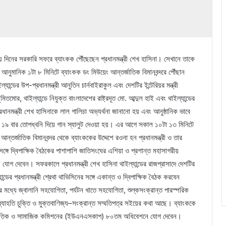
রণে ছয় দিনের সরকারি সফরে ব্যাংকক পৌঁছেছেন প্রধানমন্ত্রী শেখ হাসিনা। সেখানে তাকে
আনুমানিক ১টা ৮ মিনিটে ব্যাংকক ডং মিউয়েং আন্তর্জাতিক বিমানবন্দরে পৌঁছান
ল্যান্ডের উপ-প্রধানমন্ত্রী আনুতিন চার্নবাইরাকুল এবং দেশটির ইন্টেরিয়র মন্ত্রী
ুমিতমোর, থাইল্যান্ডে নিযুক্ত বাংলাদেশের রাষ্ট্রদূত মো. আব্দুল হাই এবং থাইল্যান্ডের
রধানমন্ত্রী শেখ হাসিনাকে লাল গালিচা অভ্যর্থনা জানানো হয় এবং আনুষ্ঠানিক ভাবে
ে ১৯ বার তোপধ্বনি দিয়ে গান স্যালুট দেওয়া হয়। এর আগে সকাল ১০টা ১৩ মিনিটে
তর্জাতিক বিমানবন্দর থেকে ব্যাংককের উদ্দেশে রওনা হন প্রধানমন্ত্রী ও তার
 সঙ্গে দ্বিপাক্ষিক বৈঠকের পাশাপাশি জাতিসংঘের এশিয়া ও প্রশান্ত মহাসাগরীয়
 দেবেন। সফরকালে প্রধানমন্ত্রী শেখ হাসিনা থাইল্যান্ডের রাজপ্রাসাদে দেশটির
ন্ডের প্রধানমন্ত্রী শ্রেথা থাভিসিনের সঙ্গে একান্ত ও দ্বিপাক্ষিক বৈঠক করবেন
েশের মধ্যে জ্বালানি সহযোগিতা, পর্যটন খাতে সহযোগিতা, শুল্কসংক্রান্ত পারস্পরিক
যাহতি চুক্তি ও মুক্তবাণিজ্য–সংক্রান্ত সম্মতিপত্র সইয়ের কথা আছে। ব্যাংককে
 অর্থনৈতিক ও সামাজিক কমিশনের (ইউএনএসকাপ) ৮০তম অধিবেশনে যোগ দেবেন।