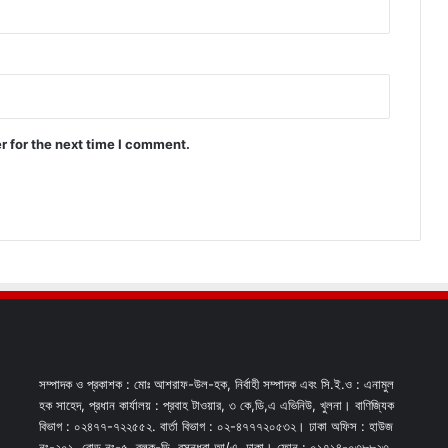
r for the next time I comment.
সম্পাদক ও প্রকাশক : মোঃ আশরাফ-উল-হক, নির্বাহী সম্পাদক এবং সি.ই.ও : এনামুল
হক সাহেদ, প্রধান কার্যালয় : প্রবাহ টাওয়ার, ৩ কে,ডি,এ এভিনিউ, খুলনা। বাণিজ্যিক
বিভাগ : ০২৪৭৭-৭২২৫৫২. বার্তা বিভাগ : ০২-৪৭৭৭২০৫৩২। ঢাকা অফিস : হাউজ
নং-২০১, রোড নং-৫, ব্লক-ডি, বসুন্ধরা আ/এ, ঢাকা। ফোন : ০১৭১৪-০৩৮৮২৩,