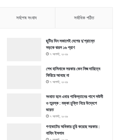
সর্বশেষ সংবাদ
সর্বাধিক পঠিত
ছুটির দিন সকালেই দেশের দু’প্রান্তে
সড়কে ঝরল ১৬ প্রাণ
৭ আগস্ট, ২০২৬
শেখ হাসিনাকে সরকার কেন নিজ দায়িত্বে
ফিরিয়ে আনছে না
৭ আগস্ট, ২০২৬
সংঘাত হলে এবার পাকিস্তানের পাশে সউদী
ও তুরস্ক : মক্কা চুক্তি নিয়ে উদ্বেগে
ভারত
৭ আগস্ট, ২০২৬
গণভোটের অধিকার চুরি করেছে সরকার :
নাহিদ ইসলাম
৭ আগস্ট, ২০২৬