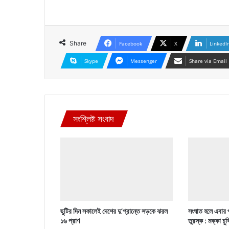
Share
Facebook
X
LinkedI
Skype
Messenger
Share via Email
সংশ্লিষ্ট সংবাদ
ছুটির দিন সকালেই দেশের দু’প্রান্তে সড়কে ঝরল
সংঘাত হলে এবার 
১৬ প্রাণ
তুরস্ক : মক্কা চু