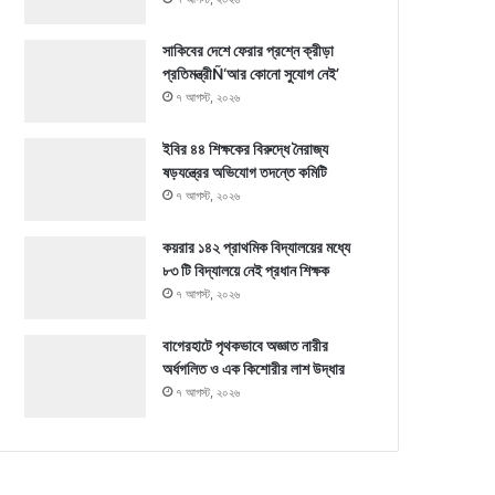
সাকিবের দেশে ফেরার প্রশ্নে ক্রীড়া
প্রতিমন্ত্রীÑ‘আর কোনো সুযোগ নেই’
৭ আগস্ট, ২০২৬
ইবির ৪৪ শিক্ষকের বিরুদ্ধে নৈরাজ্য
ষড়যন্ত্রের অভিযোগ তদন্তে কমিটি
৭ আগস্ট, ২০২৬
কয়রার ১৪২ প্রাথমিক বিদ্যালয়ের মধ্যে
৮৩ টি বিদ্যালয়ে নেই প্রধান শিক্ষক
৭ আগস্ট, ২০২৬
বাগেরহাটে পৃথকভাবে অজ্ঞাত নারীর
অর্ধগলিত ও এক কিশোরীর লাশ উদ্ধার
৭ আগস্ট, ২০২৬