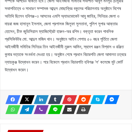
সম্পর্কে আপডেট থাকতে হবে। জেলা আইনজীবী সমিতির সভাপতি আবুল মনসুর চৌধুরীর
সভাপতিত্বে ও সাধারণ সম্পাদক আব্দুল মোছাব্বির বকুলের পরিচালনায় অনুষ্ঠানে বিশেষ
অতিথি ছিলেন হবিগঞ্জ-৩ আসনের এমপি অ্যাডভোকেট আবু জাহির, সিনিয়র জেলা ও
দায়রা জজ হাসানুল ইসলাম, জেলা প্রশাসক জিলুফা সুলতানা, পুলিশ সুপার আক্তার
হোসেন, চীফ জুডিসিয়াল ম্যাজিস্ট্রেট হারুন-অর রশিদ। বক্তৃতা করেন পাবলিক
প্রসিকিউটর মো. আব্দুল মজিদ খান। অনুষ্ঠানে আইন পেশায় ৫০ বছর পূর্তিতে জেলা
আইনজীবী সমিতির সিনিয়র তিন আইনজীবী নুরুল আমিন, স্বদেশ রঞ্জন বিশ্বাস ও রঞ্জিত
কুমার দত্তকে সংবর্ধনা দেওয়া হয়। অনুষ্ঠান শেষে প্রধান বিচারপতি জেলা আদালত চত্বরে
ন্যায়কুঞ্জ উদ্বোধন করেন। পরে বিকেলে প্রধান বিচারপতি হবিগঞ্জ ‘ল’ কলেজে মুট কোর্ট
উদ্বোধন করেন।