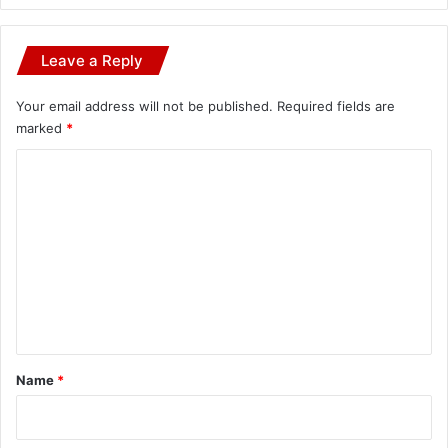
Leave a Reply
Your email address will not be published.
Required fields are
marked
*
C
o
m
m
e
n
t
*
Name
*