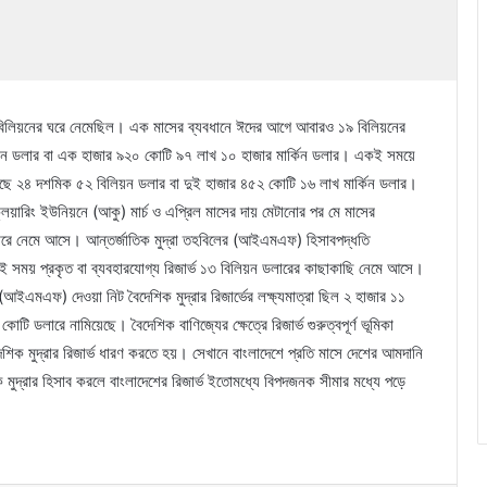
ভ ১৮ বিলিয়নের ঘরে নেমেছিল। এক মাসের ব্যবধানে ঈদের আগে আবারও ১৯ বিলিয়নের
িলিয়ন ডলার বা এক হাজার ৯২০ কোটি ৯৭ লাখ ১০ হাজার মার্কিন ডলার। একই সময়ে
ড়িয়েছে ২৪ দশমিক ৫২ বিলিয়ন ডলার বা দুই হাজার ৪৫২ কোটি ১৬ লাখ মার্কিন ডলার।
িয়ারিং ইউনিয়নে (আকু) মার্চ ও এপ্রিল মাসের দায় মেটানোর পর মে মাসের
লারে নেমে আসে। আন্তর্জাতিক মুদ্রা তহবিলের (আইএমএফ) হিসাবপদ্ধতি
ওই সময় প্রকৃত বা ব্যবহারযোগ্য রিজার্ভ ১৩ বিলিয়ন ডলারের কাছাকাছি নেমে আসে।
 (আইএমএফ) দেওয়া নিট বৈদেশিক মুদ্রার রিজার্ভের লক্ষ্যমাত্রা ছিল ২ হাজার ১১
 ডলারে নামিয়েছে। বৈদেশিক বাণিজ্যের ক্ষেত্রে রিজার্ভ গুরুত্বপূর্ণ ভূমিকা
িক মুদ্রার রিজার্ভ ধারণ করতে হয়। সেখানে বাংলাদেশে প্রতি মাসে দেশের আমদানি
মুদ্রার হিসাব করলে বাংলাদেশের রিজার্ভ ইতোমধ্যে বিপদজনক সীমার মধ্যে পড়ে