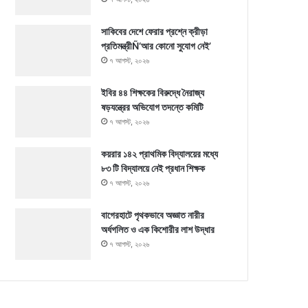
সাকিবের দেশে ফেরার প্রশ্নে ক্রীড়া
প্রতিমন্ত্রীÑ‘আর কোনো সুযোগ নেই’
৭ আগস্ট, ২০২৬
ইবির ৪৪ শিক্ষকের বিরুদ্ধে নৈরাজ্য
ষড়যন্ত্রের অভিযোগ তদন্তে কমিটি
৭ আগস্ট, ২০২৬
কয়রার ১৪২ প্রাথমিক বিদ্যালয়ের মধ্যে
৮৩ টি বিদ্যালয়ে নেই প্রধান শিক্ষক
৭ আগস্ট, ২০২৬
বাগেরহাটে পৃথকভাবে অজ্ঞাত নারীর
অর্ধগলিত ও এক কিশোরীর লাশ উদ্ধার
৭ আগস্ট, ২০২৬