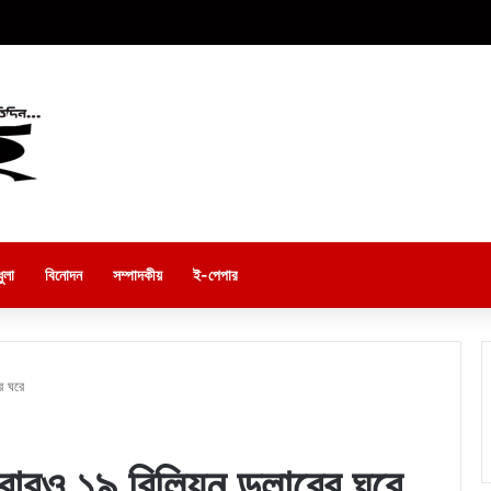
ুলা
বিনোদন
সম্পাদকীয়
ই-পেপার
র ঘরে
 আবারও ১৯ বিলিয়ন ডলারের ঘরে