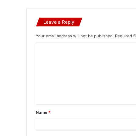
Leave a Reply
Your email address will not be published.
Required f
C
o
m
m
e
n
t
*
Name
*