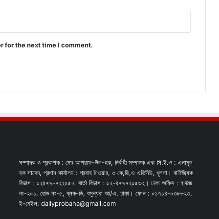
r for the next time I comment.
সম্পাদক ও প্রকাশক : মোঃ আশরাফ-উল-হক, নির্বাহী সম্পাদক এবং সি.ই.ও : এনামুল
হক সাহেদ, প্রধান কার্যালয় : প্রবাহ টাওয়ার, ৩ কে,ডি,এ এভিনিউ, খুলনা। বাণিজ্যিক
বিভাগ : ০২৪৭৭-৭২২৫৫২. বার্তা বিভাগ : ০২-৪৭৭৭২০৫৩২। ঢাকা অফিস : হাউজ
নং-২০১, রোড নং-৫, ব্লক-ডি, বসুন্ধরা আ/এ, ঢাকা। ফোন : ০১৭১৪-০৩৮৮২৩,
ই-মেইল: dailyprobaha@gmail.com