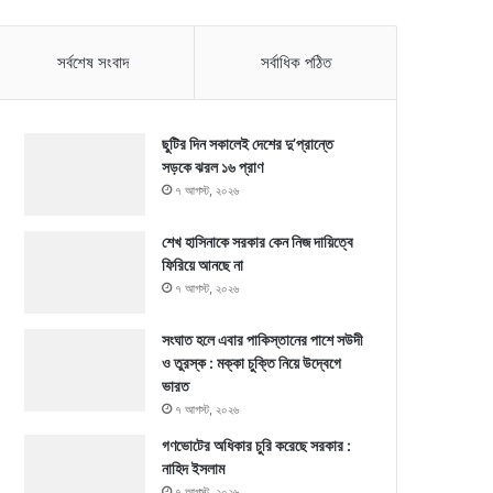
সর্বশেষ সংবাদ
সর্বাধিক পঠিত
ছুটির দিন সকালেই দেশের দু’প্রান্তে
সড়কে ঝরল ১৬ প্রাণ
৭ আগস্ট, ২০২৬
শেখ হাসিনাকে সরকার কেন নিজ দায়িত্বে
ফিরিয়ে আনছে না
৭ আগস্ট, ২০২৬
সংঘাত হলে এবার পাকিস্তানের পাশে সউদী
ও তুরস্ক : মক্কা চুক্তি নিয়ে উদ্বেগে
ভারত
৭ আগস্ট, ২০২৬
গণভোটের অধিকার চুরি করেছে সরকার :
নাহিদ ইসলাম
৭ আগস্ট, ২০২৬