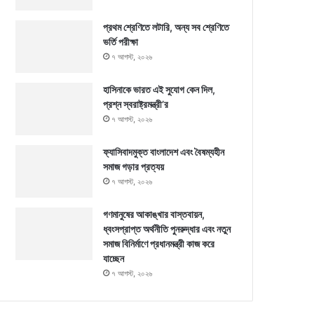
প্রথম শ্রেণিতে লটারি, অন্য সব শ্রেণিতে
ভর্তি পরীক্ষা
৭ আগস্ট, ২০২৬
হাসিনাকে ভারত এই সুযোগ কেন দিল,
প্রশ্ন স্বরাষ্ট্রমন্ত্রী’র
৭ আগস্ট, ২০২৬
ফ্যাসিবাদমুক্ত বাংলাদেশ এবং বৈষম্যহীন
সমাজ গড়ার প্রত্যয়
৭ আগস্ট, ২০২৬
গণমানুষের আকাঙ্খার বাস্তবায়ন,
ধ্বংসপ্রাপ্ত অর্থনীতি পুনরুদ্ধার এবং নতুন
সমাজ বিনির্মাণে প্রধানমন্ত্রী কাজ করে
যাচ্ছেন
৭ আগস্ট, ২০২৬