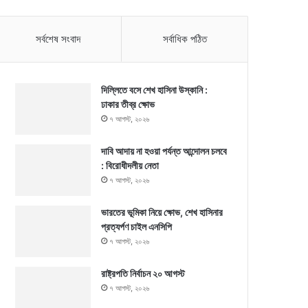
সর্বশেষ সংবাদ
সর্বাধিক পঠিত
দিল্লিতে বসে শেখ হাসিনা উস্কানি :
ঢাকার তীব্র ক্ষোভ
৭ আগস্ট, ২০২৬
দাবি আদায় না হওয়া পর্যন্ত আন্দোলন চলবে
: বিরোধীদলীয় নেতা
৭ আগস্ট, ২০২৬
ভারতের ভূমিকা নিয়ে ক্ষোভ, শেখ হাসিনার
প্রত্যর্পণ চাইল এনসিপি
৭ আগস্ট, ২০২৬
রাষ্ট্রপতি নির্বাচন ২০ আগস্ট
৭ আগস্ট, ২০২৬