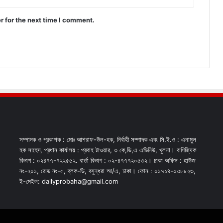
r for the next time I comment.
সম্পাদক ও প্রকাশক : মোঃ আশরাফ-উল-হক, নির্বাহী সম্পাদক এবং সি.ই.ও : এনামুল
হক সাহেদ, প্রধান কার্যালয় : প্রবাহ টাওয়ার, ৩ কে,ডি,এ এভিনিউ, খুলনা। বাণিজ্যিক
বিভাগ : ০২৪৭৭-৭২২৫৫২. বার্তা বিভাগ : ০২-৪৭৭৭২০৫৩২। ঢাকা অফিস : হাউজ
নং-২০১, রোড নং-৫, ব্লক-ডি, বসুন্ধরা আ/এ, ঢাকা। ফোন : ০১৭১৪-০৩৮৮২৩,
ই-মেইল: dailyprobaha@gmail.com