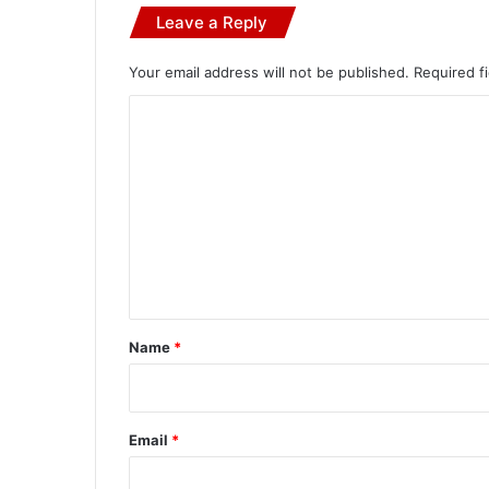
Leave a Reply
Your email address will not be published.
Required f
C
o
m
m
e
n
t
*
Name
*
Email
*