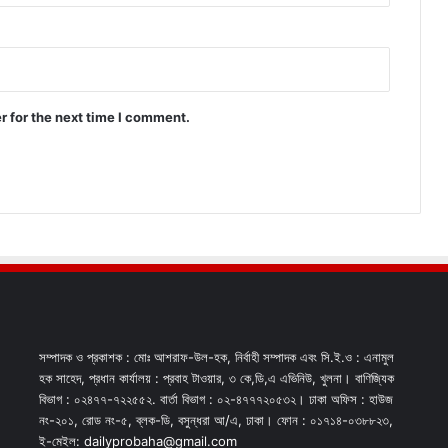
r for the next time I comment.
সম্পাদক ও প্রকাশক : মোঃ আশরাফ-উল-হক, নির্বাহী সম্পাদক এবং সি.ই.ও : এনামুল
হক সাহেদ, প্রধান কার্যালয় : প্রবাহ টাওয়ার, ৩ কে,ডি,এ এভিনিউ, খুলনা। বাণিজ্যিক
বিভাগ : ০২৪৭৭-৭২২৫৫২. বার্তা বিভাগ : ০২-৪৭৭৭২০৫৩২। ঢাকা অফিস : হাউজ
নং-২০১, রোড নং-৫, ব্লক-ডি, বসুন্ধরা আ/এ, ঢাকা। ফোন : ০১৭১৪-০৩৮৮২৩,
ই-মেইল: dailyprobaha@gmail.com