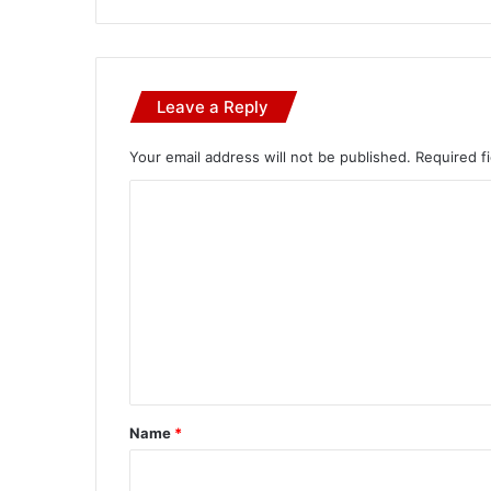
Leave a Reply
Your email address will not be published.
Required f
C
o
m
m
e
n
t
*
Name
*