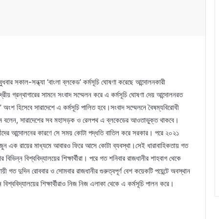
বুধবার সকাল-সন্ধ্যা ‘বাংলা ব্লকেড’ কর্মসূচি ঘোষণা করেছে আন্দোলনকারী
েন্দ্রীয় গ্রন্থাগারের সামনে সংবাদ সম্মেলন করে এ কর্মসূচি ঘোষণা দেয় আন্দোলনরত
েডের’ অংশ হিসেবে সারাদেশে এ কর্মসূচি পালিত হবে।সংবাদ সম্মেলনে বৈষম্যবিরোধী
 ইসলাম বলেন, সারাদেশের সব মহাসড়ক ও রেলপথ এ ব্লকেডের আওতাভুক্ত থাকবে।
র্থীদের আন্দোলনের কারণে সে সময় কোটা পদ্ধতি বাতিল করে সরকার। পরে ২০২১
 জুন এক রায়ের মাধ্যমে আবারও ফিরে আসে কোটা ব্যবস্থা।সেই ধারাবাহিকতায় গত
র বিভিন্ন বিশ্ববিদ্যালয়ের শিক্ষার্থীরা। পরে গত শনিবার রাজধানীর শাহবাগ থেকে
ুায়ী গত দুদিন রোববার ও সোমবার রাজধানীর গুরুত্বপূর্ণ বেশ কয়েকটি পয়েন্টে অবস্থান
িশ্ববিদ্যালয়ের শিক্ষার্থীরাও নিজ নিজ এলাকা থেকে এ কর্মসূচি পালন করে।