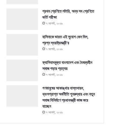
প্রথম শ্রেণিতে লটারি, অন্য সব শ্রেণিতে
ভর্তি পরীক্ষা
৭ আগস্ট, ২০২৬
হাসিনাকে ভারত এই সুযোগ কেন দিল,
প্রশ্ন স্বরাষ্ট্রমন্ত্রী’র
৭ আগস্ট, ২০২৬
ফ্যাসিবাদমুক্ত বাংলাদেশ এবং বৈষম্যহীন
সমাজ গড়ার প্রত্যয়
৭ আগস্ট, ২০২৬
গণমানুষের আকাঙ্খার বাস্তবায়ন,
ধ্বংসপ্রাপ্ত অর্থনীতি পুনরুদ্ধার এবং নতুন
সমাজ বিনির্মাণে প্রধানমন্ত্রী কাজ করে
যাচ্ছেন
৭ আগস্ট, ২০২৬