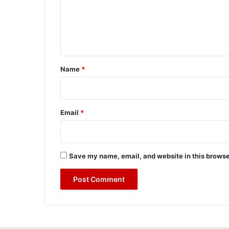
m
e
n
t
*
Name
*
Email
*
Save my name, email, and website in this browse