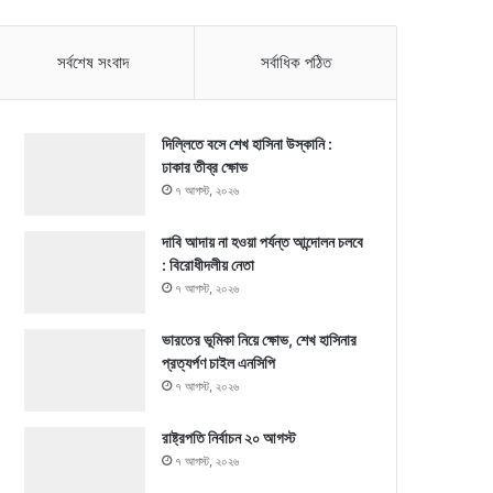
সর্বশেষ সংবাদ
সর্বাধিক পঠিত
দিল্লিতে বসে শেখ হাসিনা উস্কানি :
ঢাকার তীব্র ক্ষোভ
৭ আগস্ট, ২০২৬
দাবি আদায় না হওয়া পর্যন্ত আন্দোলন চলবে
: বিরোধীদলীয় নেতা
৭ আগস্ট, ২০২৬
ভারতের ভূমিকা নিয়ে ক্ষোভ, শেখ হাসিনার
প্রত্যর্পণ চাইল এনসিপি
৭ আগস্ট, ২০২৬
রাষ্ট্রপতি নির্বাচন ২০ আগস্ট
৭ আগস্ট, ২০২৬