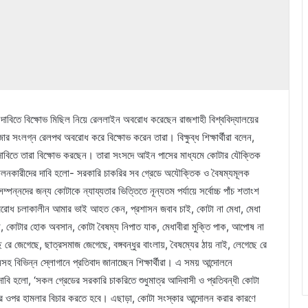
র দাবিতে বিক্ষোভ মিছিল নিয়ে রেললাইন অবরোধ করেছেন রাজশাহী বিশ্ববিদ্যালয়ের
বাজার সংলগ্ন রেলপথ অবরোধ করে বিক্ষোভ করেন তারা। বিক্ষুব্ধ শিক্ষার্থীরা বলেন,
রের দাবিতে তারা বিক্ষোভ করছেন। তারা সংসদে আইন পাসের মাধ্যমে কোটার যৌক্তিক
োলনকারীদের দাবি হলো- সরকারি চাকরির সব গ্রেডে অযৌক্তিক ও বৈষম্যমূলক
পন্নদের জন্য কোটাকে ন্যায্যতার ভিত্তিতে নূন্যতম পর্যায়ে সর্বোচ্চ পাঁচ শতাংশ
োধ চলাকালীন আমার ভাই আহত কেন, প্রশাসন জবাব চাই, কোটা না মেধা, মেধা
তান, কোটার হোক অবসান, কোটা বৈষম্য নিপাত যাক, মেধাবীরা মুক্তি পাক, আপোষ না
 রে জেগেছে, ছাত্রসমাজ জেগেছে, বঙ্গবন্ধুর বাংলায়, বৈষম্যের ঠায় নাই, লেগেছে রে
 বিভিন্ন স্লোগানে প্রতিবাদ জানাচ্ছেন শিক্ষার্থীরা। এ সময় আন্দোলনে
 দাবি হলো, ‘সকল গ্রেডের সরকারি চাকরিতে শুধুমাত্র আদিবাসী ও প্রতিবন্ধী কোটা
র্থীদের ওপর হামলার বিচার করতে হবে। এছাড়া, কোটা সংস্কার আন্দোলন করার কারণে