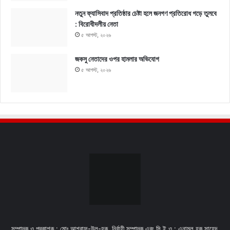
নতুন ফ্যাসিবাদ প্রতিষ্ঠার চেষ্টা হলে জনগণ প্রতিরোধ গড়ে তুলবে
: বিরোধীদলীয় নেতা
৫ আগস্ট, ২০২৬
জকসু নেতাদের ওপর হামলার অভিযোগ
৫ আগস্ট, ২০২৬
সম্পাদক ও প্রকাশক : মোঃ আশরাফ-উল-হক, নির্বাহী সম্পাদক এবং সি.ই.ও : এনামুল হক সাহেদ,