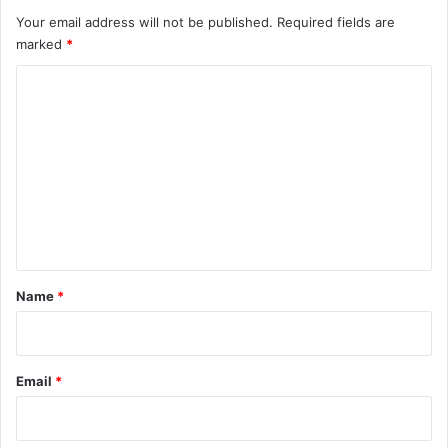
Your email address will not be published.
Required fields are
marked
*
C
o
m
m
e
n
t
*
Name
*
Email
*