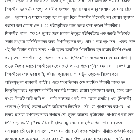
সংখ্যা বাড়লে বাকি হলের তালা ভেঙে হলে ঢুকবেন তারা। এর আগে গত শনিবার বিকালে
শিক্ষার্থীরা ২৪ ঘণ্টার মধ্যে আবাসিক হলগুলো খুলে দেওয়ার জন্য প্রশাসনকে সময় বেঁধে
দেন। প্রশাসন এ সময়ের মধ্যে হল না খুলে দিলে শিক্ষার্থীরা নিজেরাই হল খোলার ব্যবস্থা
করবেন বলে ঘোষণা দেন। এর পরিপ্রেক্ষিতে আজ হলের তালা ভাঙেন শিক্ষার্থীরা।
শিক্ষার্থীরা বলেন, গত ১৭ জুলাই দেশে চলমান উদ্ভূত পরিস্থিতিতে এক জরুরি সিন্ডিকেট
সভার মাধ্যমে অনির্দিষ্টকালের জন্য বিশ্ববিদ্যালয় বন্ধ ঘোষণা করে প্রশাসন। একই সঙ্গে
ওই দিন বিকাল চারটার মধ্যে ১৮টি হলের আবাসিক শিক্ষার্থীদের হল ছাড়ার নির্দেশ দেওয়া
হয়। তখন শিক্ষার্থীরা নতুন প্রশাসনিক ভবনে সিন্ডিকেট সদস্যদের অবরুদ্ধ করে রাখেন।
তাদের উদ্ধার করতে শিক্ষার্থীদের সঙ্গে সংঘর্ষে জড়িয়ে পড়েন পুলিশ সদস্যরা। একপর্যায়ে
শিক্ষার্থীদের ওপর ছররা গুলি, কাঁদানে গ্যাসের শেল, সাউন্ড গ্রেনেড নিক্ষেপ করে
আইনশৃঙ্খলা রক্ষাকারী বাহিনী। এতে সাংবাদিকসহ দেড় শতাধিক শিক্ষার্থী আহত হন।
বিশ্ববিদ্যালয়ের প্রাধ্যক্ষ কমিটির সভাপতি সায়েদুর রহমান মুঠোফোনে বলেন, হলের তালা
ভাঙার বিষয়টি আমি জানি না। আমি সাভারের একটি হাসপাতালে রয়েছি। ওরা (শিক্ষার্থী)
গতকাল (শনিবার) হয়তো একটা আল্টিমেটাম দিয়েছিল, সেটা তো প্রশাসনের ব্যাপার। এ
বিষয়ে জানতে বিশ্ববিদ্যালয়ের উপাচার্য মো. নূরুল আলমের মুঠোফোনে যোগাযোগ করা হলে
তিনি সাড়া দেননি। বৈষম্যবিরোধী ছাত্র আন্দোলনের জাহাঙ্গীরনগর শাখার অন্যতম
সমন্বয়ক তৌহিদ সিয়াম বলেন, প্রশাসন তাদের যৌক্তিক আন্দোলন থামাতে তড়িঘড়ি করে
হলগুলো বন্ধ করে দেয়। মাত্র চার ঘণ্টা সময় বেঁধে দেন হল ছাড়ার জন্য। সেদিন সব