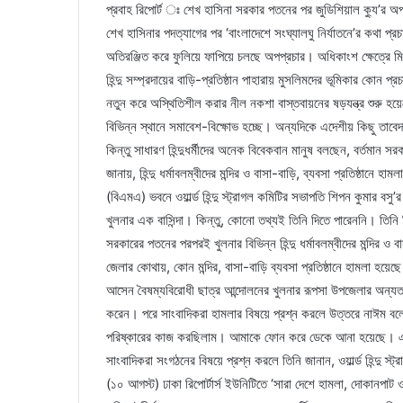
প্রবাহ রিপোর্ট ঃ শেখ হাসিনা সরকার পতনের পর জুডিশিয়াল ক্যু’র অপচেষ্
শেখ হাসিনার পদত্যাগের পর ‘বাংলাদেশে সংঘ্যালঘু নির্যাতনে’র কথা প্র
অতিরঞ্জিত করে ফুলিয়ে ফাপিয়ে চলছে অপপ্রচার। অধিকাংশ ক্ষেত্রে মিথ্
হিন্দু সম্প্রদায়ের বাড়ি-প্রতিষ্ঠান পাহারায় মুসলিমদের ভূমিকার কোন 
নতুন করে অস্থিতিশীল করার নীল নকশা বাস্তবায়নের ষড়যন্ত্র শুরু হয়েছ
বিভিন্ন স্থানে সমাবেশ-বিক্ষোভ হচ্ছে। অন্যদিকে এদেশীয় কিছু তাবেদা
কিন্তু সাধারণ হিন্দুধর্মীদের অনেক বিবেকবান মানুষ বলছেন, বর্তমান সর
জানায়, হিন্দু ধর্মাবলম্বীদের মন্দির ও বাসা-বাড়ি, ব্যবসা প্রতিষ্ঠান
(বিএমএ) ভবনে ওয়ার্ল্ড হিন্দু স্ট্রাগল কমিটির সভাপতি শিপন কুমার
খুলনার এক বাসিন্দা। কিন্তু, কোনো তথ্যই তিনি দিতে পারেননি। তিনি
সরকারের পতনের পরপরই খুলনার বিভিন্ন হিন্দু ধর্মাবলম্বীদের মন্দির ও 
জেলার কোথায়, কোন মন্দির, বাসা-বাড়ি ব্যবসা প্রতিষ্ঠানে হামলা হয়
আসেন বৈষম্যবিরোধী ছাত্র আন্দোলনের খুলনার রূপসা উপজেলার অন্যত
করেন। পরে সাংবাদিকরা হামলার বিষয়ে প্রশ্ন করলে উত্তরে নাঈম বলে
পরিষ্কারের কাজ করছিলাম। আমাকে ফোন করে ডেকে আনা হয়েছে। এরপর
সাংবাদিকরা সংগঠনের বিষয়ে প্রশ্ন করলে তিনি জানান, ওয়ার্ল্ড হিন্দু
(১০ আগস্ট) ঢাকা রিপোর্টার্স ইউনিটিতে ‘সারা দেশে হামলা, দোকানপাট