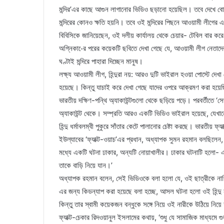
মন্দির’এর কাছে আগুন লাগানোর ভিডিও ছড়ানো হয়েছিল। তবে দেখে বোঝ
মন্দিরের কোনও ক্ষতি হয়নি। তবে ওই মন্দিরের পিছনে আওয়ামী লীগের এক
বিবিসিকে জানিয়েছেন, ওই দলীয় কার্যালয় থেকে চেয়ার- টেবিল বার কর
অগ্নিকা-ের পরের কয়েকটি ছবিতে দেখা গেছে যে, আওয়ামী লীগ নেতাদ
ঘণ্টাই মন্দিরে পাহারা দিচ্ছেন মানুষ।
লক্ষ্য আওয়ামী লীগ, হিন্দুরা নয়: আরও দুটি ভাইরাল হওয়া পোস্টে দেখা 
হয়েছে। কিন্তু যাচাই করে দেখা গেছে যাদের ওপরে আক্রমণ করা হয়
ভারতীয় দক্ষিণ-পন্থি অ্যাকাউন্টগুলো থেকে ছড়িয়ে পড়ে। পরবর্তীতে ‘সেভব
অ্যাকাউন্ট থেকে। সম্প্রতি আরও একটি ভিডিও ভাইরাল হয়েছে, যেখান
হিন্দু ধর্মাবলম্বী পুকুরে সাঁতার কেটে পালানোর চেষ্টা করছে। ভারতীয় ফ
ইউল্যাবের ‘ফ্যাক্ট-ওয়াচ’এর প্রধান, অধ্যাপক সুমন রহমান বলছিলেন,
মধ্যে একটি ঘটনা ঢাকার, অন্যটি নোয়াখালীর। ঢাকার ঘটনাটি হলো- একটি
তাকে বাড়ি নিয়ে যান।’
অধ্যাপক রহমান বলেন, সেই ভিডিওকে বলা হলো যে, ওই ছাত্রীকে না
এর জন্য কিডন্যাপ করা হয়েছে বলা হচ্ছে, আসল ঘটনা হলো ওই হিন্দু 
কিন্তু তার স্বামী কয়েকজন বন্ধুকে সঙ্গে নিয়ে ওই নারীকে উঠিয়ে নিয়ে
ফ্যাক্ট-চেকার রিদওয়ানুল ইসলামের কথায়, ‘শুধু যে সামাজিক মাধ্যমে