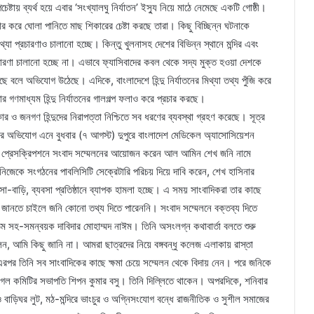
টায় ব্যর্থ হয়ে এবার ‘সংখ্যালঘু নির্যাতন’ ইস্যু নিয়ে মাঠে নেমেছে একটি গোষ্ঠী।
চার করে ঘোলা পানিতে মাছ শিকারের চেষ্টা করছে তারা। কিছু বিচ্ছিন্ন ঘটনাকে
যা প্রচারণাও চালানো হচ্ছে। কিন্তু খুলনাসহ দেশের বিভিন্ন স্থানে মন্দির এবং
প্রচারণা চালানো হচ্ছে না। এভাবে ফ্যাসিবাদের কবল থেকে সদ্য মুক্ত হওয়া দেশকে
ে বলে অভিযোগ উঠেছে। এদিকে, বাংলাদেশে হিন্দু নির্যাতনের মিথ্যা তথ্য পুঁজি করে
র গণমাধ্যম হিন্দু নির্যাতনের গালগল্প ফলাও করে প্রচার করছে।
কার ও জনগণ হিন্দুদের নিরাপত্তা নিশ্চিতে সব ধরণের ব্যবস্থা গ্রহণ করেছে। সূত্র
ে হামলার অভিযোগ এনে বুধবার (৭ আগস্ট) দুপুরে বাংলাদেশ মেডিকেল অ্যাসোসিয়েশন
 বসু’র প্রেসক্রিপশনে সংবাদ সম্মেলনের আয়োজন করেন আল আমিন শেখ জনি নামে
 নিজেকে সংগঠনের পাবলিসিটি সেক্রেটারি পরিচয় দিয়ে দাবি করেন, শেখ হাসিনার
বাসা-বাড়ি, ব্যবসা প্রতিষ্ঠানে ব্যাপক হামলা হচ্ছে। এ সময় সাংবাদিকরা তার কাছে
েছে জানতে চাইলে জনি কোনো তথ্য দিতে পারেননি। সংবাদ সম্মেলনে বক্তব্য দিতে
ম সহ-সমন্বয়ক দাবিদার মোহাম্মদ নাঈম। তিনি অসংলগ্ন কথাবার্তা বলতে শুরু
ন, আমি কিছু জানি না। আমরা ছাত্রদের নিয়ে বঙ্গবন্ধু কলেজ এলাকায় রাস্তা
 তিনি সব সাংবাদিকের কাছে ক্ষমা চেয়ে সম্মেলন থেকে বিদায় নেন। পরে জনিকে
 স্ট্রাগল কমিটির সভাপতি শিপন কুমার বসু। তিনি দিল্লিতে থাকেন। অপরদিকে, শনিবার
 ও বাড়িঘর লুট, মঠ-মন্দিরে ভাংচুর ও অগ্নিসংযোগ বন্ধে রাজনীতিক ও সুশীল সমাজের