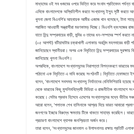
মাধ্যমের ওই সব গুজবের ওপরে ভিত্তি করে সংবাদ প্রতিবেদন পর্যন্ত 
এদিকে বাংলাদেশকে অস্থিতিশীল করতে সংখ্যালঘু ইস্যু সৃষ্টি করতে আওয়
খুলনা জেলা বিএনপি’র আহবায়ক আমীর এজাজ খান বলেছেন, টানা সাড়ে 
পরাজিত আওয়ামী সন্ত্রাসীরা মরণকামড় দিচ্ছে। বিএনপি ধ্বংসজ্ঞের রা
যাতে হিন্দু সম্প্রদায়ের বাড়ী, মন্দির ও তাদের ধন-সম্পদের স্পর্শ করতে
(০৫ আগস্ট) বটিয়াঘাটার চক্রাখালী এলাকায় অরবিন্দ মহলদারের বাড়ী পর
জানিয়েছেন স্থানীয়রা। অপর এক বিবৃতিতে হিন্দু সম্প্রদায়ের সুরক্ষায় ব
জানিয়েছে খুলনা বিএনপি।
অপরদিকে, বাংলাদেশে সংখ্যালঘুদের নিরাপত্তা বিপন্নকরণে ভারতের 
পাঠানো এক বিবৃতিতে এ দাবি করেছে সংগঠনটি। বিবৃতিতে হেফাজতে ইসল
বলেন, ‘বাংলাদেশে সবসময় সংখ্যালঘু নির্যাতনের বেনিফিশিয়ারি হয়েছে 
থেকে ভারতের কিছু মুসলিমবিদ্বেষী মিডিয়া ও রাজনীতিক বাংলাদেশে সং
করেছে। সেটার প্রভাব হিসেবে এদেশের সংখ্যালঘুদের মধ্যে ভীতির স
আরো বলেন, ‘পলাতক শেখ হাসিনাকে আশ্রয় দিয়ে ভারত আবারো প্রমাণ 
জনগণের ইচ্ছার বিরুদ্ধে ক্ষমতায় টিকে থাকতে সাহায্য করেছিল। ভা
প্রচারণা বাংলাদেশে ব্যাপক জনপ্রিয়তা অর্জন করে।
তারা বলেন, ‘সংখ্যালঘুদের জানমাল ও উপাসনালয় রক্ষায় প্রতিটি এলাক