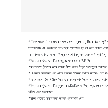
* বিগত আওয়ামী সরকারের পৃষ্ঠপোষকতায় প্রশাসন, বিচার বিভাগ, পুলিশ ও শ
সম্প্রদায়ের যে একচেটিয়া আধিপত্য প্রতিষ্ঠিত হয় তা বহাল রাখতে এবং
অন্য দিকে ঘোরানোর জন্যই মূলত সংখ্যালঘু নির্যাতনের এই ভুয়া ইস্
*হিন্দুদের বাড়িঘর ও মন্দির ভাঙচুরের খবর ভুয়া : বি.বি.সি
*বাংলাদেশে হিন্দুদের উপর হামলা নিয়ে ভারত মিথ্যা প্রপাগেন্ডা চালাচ্ছ
*পশ্চিমবঙ্গ সরকারের পক্ষ থেকে রাজ্যের বিভিন্ন স্থানে মাইকিং করে ব
* বাংলাদেশে হিন্দু নির্যাতন নিয়ে ভুয়া তথ্যে কান দিবেন না : মমতা ব্যানার
*হিন্দুদের বাড়িঘর ও মন্দির পুড়ানোর অতিরঞ্জিত ও মিথ্যা প্রচারণার ন
খতিয়ে দেখা প্রয়োজন।
*মন্দির পাহারায় মুসলিমদের ভূমিকা প্রচারণায় নেই।