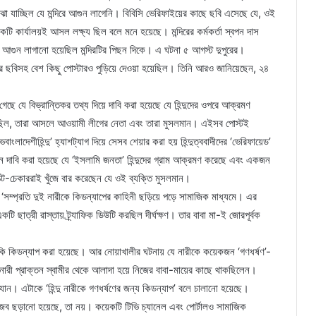
া যাচ্ছিল যে মন্দিরে আগুন লাগেনি। বিবিসি ভেরিফাইয়ের কাছে ছবি এসেছে যে, ওই
টি কার্যালয়ই আসল লক্ষ্য ছিল বলে মনে হয়েছে। মন্দিরের কর্মকর্তা স্বপন দাস
ে আগুন লাগানো হয়েছিল মন্দিরটির পিছন দিকে। এ ঘটনা ৫ আগস্ট দুপুরের।
ের ছবিসহ বেশ কিছু পোস্টারও পুড়িয়ে দেওয়া হয়েছিল। তিনি আরও জানিয়েছেন, ২৪
গেছে যে বিভ্রান্তিকর তথ্য দিয়ে দাবি করা হয়েছে যে হিন্দুদের ওপরে আক্রমণ
েছিল, তারা আসলে আওয়ামী লীগের নেতা এবং তারা মুসলমান। এইসব পোস্টই
াংলাদেশীহিন্দু’ হ্যাশট্যাগ দিয়ে সেসব শেয়ার করা হয় হিন্দুত্ববাদীদের ‘ভেরিফায়েড’
ে দাবি করা হয়েছে যে ‘ইসলামি জনতা’ হিন্দুদের গ্রাম আক্রমণ করেছে এবং একজন
্যাক্ট-চেকাররাই খুঁজে বার করেছেন যে ওই ব্যক্তি মুসলমান।
 ‘সম্প্রতি দুই নারীকে কিডন্যাপের কাহিনী ছড়িয়ে পড়ে সামাজিক মাধ্যমে। এর
 ছাত্রী রাস্তায় ট্র্যাফিক ডিউটি করছিল দীর্ঘক্ষণ। তার বাবা মা-ই জোরপূর্বক
কি কিডন্যাপ করা হয়েছে। আর নোয়াখালীর ঘটনায় যে নারীকে কয়েকজন ‘গণধর্ষণ’-
নারী প্রাক্তন স্বামীর থেকে আলাদা হয়ে নিজের বাবা-মায়ের কাছে থাকছিলেন।
 যান। এটাকে ‘হিন্দু নারীকে গণধর্ষণের জন্য কিডন্যাপ’ বলে চালানো হয়েছে।
 গুজব ছড়ানো হয়েছে, তা নয়। কয়েকটি টিভি চ্যানেল এবং পোর্টালও সামাজিক