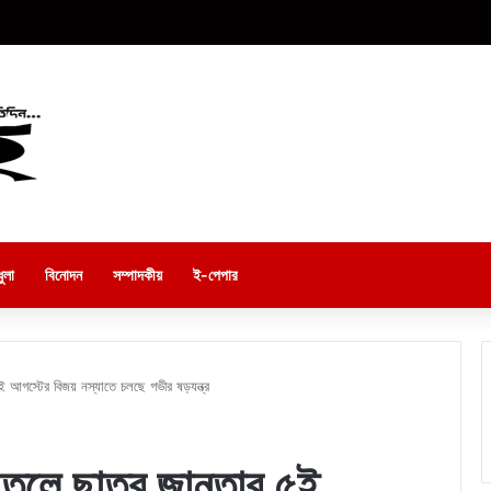
ুলা
বিনোদন
সম্পাদকীয়
ই-পেপার
৫ই আগস্টের বিজয় নস্যাতে চলছে গভীর ষড়যন্ত্র
য়া তুলে ছাত্র জানতার ৫ই