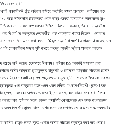
বানিয়ে ফেলেছে।’
ামী সন্ত্রাসীরাই হিন্দু ভাইদের বাড়ীতে অতর্কিত হামলা চালাচ্ছে- অভিযোগ করে
১৫ বছর অবৈধভাবে রাষ্ট্রক্ষমতা থেকে ছাত্র-জনতা অসহযোগ আন্দোলনের মুখে
জনীতি করে না। সকল সম্প্রদায়ের মিলিত শক্তি দেশ গড়ার হাতিয়ার। সন্ত্রাসীরা
 না পারে বিএনপি’র সর্বস্তরের নেতাকর্মীরা পাড়া-মহল্লায় পাহারা দিচ্ছেন। সোমবার
িদর্শনকালে তিনি এসব কথা বলেন। চিহিৃত সন্ত্রাসীরা অতর্কিত হামলা চালিয়েছে বলে
িএনপি নেতাকর্মীদের সজাগ সৃষ্টি রাখতে অতন্ত্র প্রহরীর ভূমিকা পালনের আহবান
মদদ রয়েছে দাবি করেছে হেফাজতে ইসলাম। রবিবার (১১ আগস্ট) সংবাদমাধ্যমে
ামের আমীর আল্লামা মুহিব্বুল্লাহ বাবুনগরী ও মহাসচিব আল্লামা সাজেদুর রহমান
ভারত ও স্বৈরাচার হাসিনা। গণ-অভ্যুত্থানের মুখে হাসিনা ভারত পালিয়ে যাওয়ার পর
খ্যালঘুদের ওপর আক্রমণ হচ্ছে এমন গুজব ছড়িয়ে বাংলাদেশবিরোধী প্রচারণা শুরু
ঞ্চার হয়েছে। এসবের নেপথ্যে ভারতের ইন্ধন রয়েছে বলে আমরা মনে করি।’ তারা
করেছে তারা হাসিনার মতো একজন ফ্যাসিস্ট স্বৈরাচারকে দেড় দশক বাংলাদেশের
রতের এমন বিতর্কিত ভূমিকা বাংলাদেশের জনগণকে ক্ষেপিয়ে তোলে এবং ভারত-বয়কটের
ায় স্থানীয় ছাত্র-জনতা দ্রুত এগিয়ে আসায় ভারতের চক্রান্ত ব্যর্থ হয়ে গেছে।