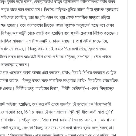
অনুপ কুমার দত্ত বলেন, বৈষম্যবিরোধী ছাত্র আন্দোলনকে কালিমালিপ্ত করার জন্য
 শক্ত হাতে দমন করতে হবে। হিন্দুদের বাড়িঘর-মন্দিরে হামলা নিয়ে ব্যাপক প্রচারণার
ে সহিংসতা চলেছিল, তার মধ্যেই এমন বহু ভুয়া পোস্ট সামাজিক মাধ্যমে ছড়িয়ে
শুরু হয়েছে। তবে বাংলাদেশের হিন্দুদের ওপরে ‘ব্যাপক অত্যাচার’ হচ্ছে বলে যেসব
িভিন্ন অ্যাকাউন্ট থেকে পোস্ট করা হয়েছিল বলে ফ্যাক্ট-চেকাররা নিশ্চিত করেছেন।
ামাজিক মাধ্যমে, এমনটাও ফ্যাক্ট-চেকাররা বলছেন। তারা এটাও বলছেন যে,
র জ্বালানো হয়েছে। কিন্তু তথ্য যাচাই করতে গিয়ে দেখা গেছে, মুসলমানদের
দের লক্ষ্য ছিল আওয়ামী লীগ নেতা-কর্মীদের বাড়িঘর, সম্পত্তি। ধর্মীয় পরিচয়
া আক্রান্ত হয়েছেন।
 চলে এসেছেন অথবা আসার চেষ্টা করছেন, তারাও বিষয়টি নিশ্চিত করেছেন যে হিন্দু
হামলা হয়েছে। কিন্তু ভারত থেকে সামাজিক মাধ্যমের পোস্ট- বিষয়টিকে রাজনৈতিক
্ট চেকার। বিবিসির তথ্য যাচাইয়ের বিভাগ, ‘বিবিসি ভেরিফাই’-ও একই সিদ্ধান্তে
 পোস্ট ভাইরাল হয়েছিল, তার কয়েকটি চোখে পড়েছিল চট্টগ্রামের এক বিক্ষোভকারী
যোগাযোগ করে, তিনি সেসময়ে চট্টগ্রাম লাগোয়া ‘শ্রী শ্রী সীতা কালী মাতা মন্দির’
 শেখ হাসিনা। মইনুল বলেন, ‘তাদের রক্ষা করার দায়িত্ব তো আমাদের। আমরা সব
ব পোস্ট ছড়াচ্ছে, সেগুলো কিন্তু ‘আমাদের চোখে দেখা বাস্তব ছবির সঙ্গে মিলছে না।
রছে।’ বিক্ষোভকারীদের ওপরে ব্যাপক নির্যাতন ও হত্যা শেষে যখন শেখ হাসিনা দেশ