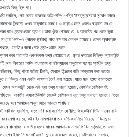
শ্চর্যের কিছু ছিল না।
িতি চলছিল, সেই সময়ে ভারতের অতি-দক্ষিণ-পন্থি ‘ইনফ্লুয়েন্সর’রা সুযোগ কাজে
ংলাদেশের হিন্দুদের ওপরে অত্যাচার হচ্ছে। এ ছাড়া এরকম গুজবও ছড়ানো হয় যে
র রাখে ‘ব্র্যান্ডওয়াচ’ অ্যাপ। তারা খুঁজে পেয়েছে যে, ৪ আগস্টের পর থেকে ভুয়া
মাধ্যম ‘এক্স’-এ (সাবেক টুইটার) সাত লক্ষ বার মেনশন হয়েছে। যেসব অ্যাকাউন্ট
ন করছে, এমনটাও জানা গেছে ‘ব্র্যা-ওয়াচ’ থেকে।
শ্লেষণ করে অনেকটা একইরকম তথ্য পেয়েছেন যে, মূলত ভারতের বিভিন্ন অ্যাকাউন্ট
িটি অফ লিবারেল আর্টস বাংলাদেশ বা ইউল্যাবের অনুমোদনপ্রাপ্ত স্বাধীন তথ্য
বলছিলেন, ‘কিছু ঘটনা ঘটেছে ঠিকই, যেখানে হিন্দুদের বাড়ি আক্রমণ করা হয়েছে।
ক্তি।’ ‘কিন্তু এমন একটা আখ্যান তৈরি করা হয়েছে, যাতে মনে হচ্ছে বাংলাদেশে
ে। যেসব অ্যাকাউন্ট থেকে এই ভুয়া তথ্য ছড়ানো হয়েছে, সেগুলির বেশিরভাগই
বলছিলেন, ভারতীয় অ্যাকাউন্টগুলি থেকেই বেশিরভাগ ভুয়া তথ্য ছড়ানো হয়েছে। ‘তবে
ো হয়েছে বলে আমাদের অনুসন্ধানে জানতে পারছি।’
োস্ট ভাইরাল হয়েছিল, যাতে দাবি করা হয়েছিল যে ‘হিন্দু ক্রিকেটার’ লিটন দাসের বাড়ি
করে লেখা হয় যে, কট্টর ইসলামপন্থিরা তার বাড়ি জ্বালিয়ে দিয়েছে। কিন্তু যে
 আসলে বাংলাদেশের জাতীয় দলের সাবেক অধিনায়ক মাশরাফি বিন মর্তুজার, তা এখন
লাদেশের ইসলামি জনতা’ একটা মন্দিরে আক্রমণ করেছে। চট্টগ্রামের ‘নবগ্রহ