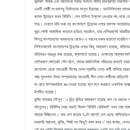
ভূমিকা’ শীর্ষক এক আলোচনা সভায় সনাতন পার্টির ভারপ্রাপ্ত সভাপতি 
একটি গোষ্ঠী সংখ্যালঘু নির্যাতনের ফানুস উড়াচ্ছে। অনতিবিলম্বে তাদের
রহস্য উন্মোচন করল বিবিসি : শেখ হাসিনা ইস্তফা দেওয়ার পর থেকে য
পড়ে। যেখানে দাবি করা হয় বাংলাদেশে হিন্দুদের ওপরে ব্যাপক অত্যাচার 
ভুয়া পোস্ট সামাজিক মাধ্যমে ছড়িয়ে পড়েছিল, তার বেশিরভাগই ভারতীয় ব
কিন্তু বাংলাদেশের অভ্যন্তর থেকেও এ ধরনের গুজব ছড়ানো হয়েছিল স
নিশ্চিতভাবেই বাংলাদেশের হিন্দুদের ওপরে কিছু আক্রমণ হয়েছে, বাড়িঘ
বাড়িঘরও ভাঙচুর করা হয়েছে, জ্বালানো হয়েছে। এক্ষেত্রে আক্রমণকারী
বেশিরভাগ ক্ষেত্রেই গৌণ ছিল, তাদের রাজনৈতিক পরিচয়ের জন্যই তার
বাংলাদেশ থেকে আওয়ামী লীগের যেসব স্থানীয় নেতা-কর্মী পালিয়ে ভারতে
আর মুসলমান উভয় সম্প্রদায়ের আওয়ামী লীগ নেতা-কর্মীদের বাড়িতেই 
না রেখে সাম্প্রদায়িক রঙ দেওয়া হয়েছে বলে মনে করছেন একাধিক ফ্যাক
উপনীত হয়েছে।
মন্দির পাহারায় মইনুল ঃ হিন্দু মন্দিরে আক্রমণ হয়েছে বলে যে ধরনের
মইনুলের। বিবিসির তথ্য যাচাই বিভাগ ‘বিবিসি ভেরিফাই’ যখন তার সঙ্গে 
পাহারা দিচ্ছিলেন। তার বেশ কয়েক ঘণ্টা আগেই দেশ ছেড়ে পালিয়েছেন
সরকারি স্থাপনা, মন্দির, গির্জা সব কিছুই রক্ষা করব।’ তার কথায়, যেস
ওই সব পোস্ট বিশ্বের সামনে বাংলাদেশ সম্বন্ধে একটা ভুল ছবি তুলে ধ