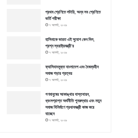
প্রথম শ্রেণিতে লটারি, অন্য সব শ্রেণিতে
ভর্তি পরীক্ষা
৭ আগস্ট, ২০২৬
হাসিনাকে ভারত এই সুযোগ কেন দিল,
প্রশ্ন স্বরাষ্ট্রমন্ত্রী’র
৭ আগস্ট, ২০২৬
ফ্যাসিবাদমুক্ত বাংলাদেশ এবং বৈষম্যহীন
সমাজ গড়ার প্রত্যয়
৭ আগস্ট, ২০২৬
গণমানুষের আকাঙ্খার বাস্তবায়ন,
ধ্বংসপ্রাপ্ত অর্থনীতি পুনরুদ্ধার এবং নতুন
সমাজ বিনির্মাণে প্রধানমন্ত্রী কাজ করে
যাচ্ছেন
৭ আগস্ট, ২০২৬