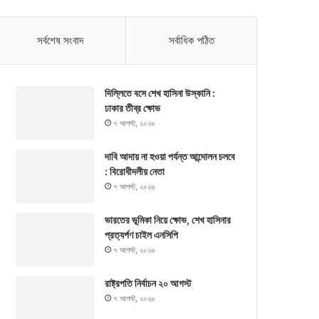
সর্বশেষ সংবাদ
সর্বাধিক পঠিত
দিল্লিতে বসে শেখ হাসিনা উস্কানি :
ঢাকার তীব্র ক্ষোভ
৭ আগস্ট, ২০২৬
দাবি আদায় না হওয়া পর্যন্ত আন্দোলন চলবে
: বিরোধীদলীয় নেতা
৭ আগস্ট, ২০২৬
ভারতের ভূমিকা নিয়ে ক্ষোভ, শেখ হাসিনার
প্রত্যর্পণ চাইল এনসিপি
৭ আগস্ট, ২০২৬
রাষ্ট্রপতি নির্বাচন ২০ আগস্ট
৭ আগস্ট, ২০২৬