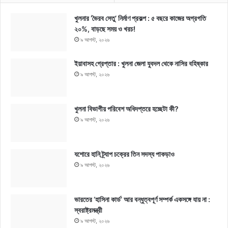
খুলনার ‘ভৈরব সেতু’ নির্মাণ প্রকল্প : ৫ বছরে কাজের অগ্রগতি
২০%, বাড়ছে সময় ও খরচ!
৯ আগস্ট, ২০২৬
ইয়াবাসহ গ্রেপ্তার : খুলনা জেলা যুবদল থেকে নাসির বহিষ্কার
৯ আগস্ট, ২০২৬
খুলনা বিভাগীয় পরিবেশ অধিদপ্তরে হচ্ছেটা কী?
৯ আগস্ট, ২০২৬
যশোরে হানি ট্র্যাপ চক্রের তিন সদস্য পাকড়াও
৯ আগস্ট, ২০২৬
ভারতের ‘হাসিনা কার্ড’ আর বন্ধুত্বপূর্ণ সম্পর্ক একসঙ্গে যায় না :
স্বরাষ্ট্রমন্ত্রী
৯ আগস্ট, ২০২৬