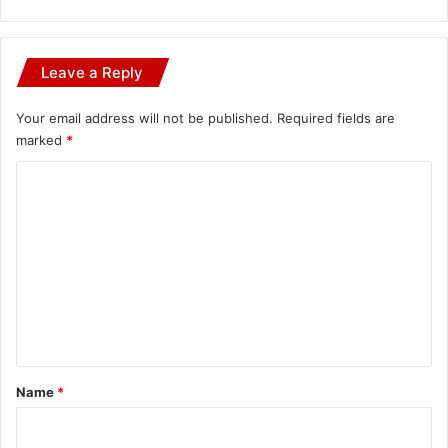
Leave a Reply
Your email address will not be published.
Required fields are
marked
*
C
o
m
m
e
n
t
*
Name
*