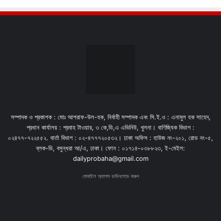
সম্পাদক ও প্রকাশক : মোঃ আশরাফ-উল-হক, নির্বাহী সম্পাদক এবং সি.ই.ও : এনামুল হক সাহেদ,
প্রধান কার্যালয় : প্রবাহ টাওয়ার, ৩ কে,ডি,এ এভিনিউ, খুলনা। বাণিজ্যিক বিভাগ :
০২৪৭৭-৭২২৫৫২. বার্তা বিভাগ : ০২-৪৭৭৭২০৫৩২। ঢাকা অফিস : হাউজ নং-২০১, রোড নং-৫,
ব্লক-ডি, বসুন্ধরা আ/এ, ঢাকা। ফোন : ০১৭১৪-০৩৮৮২৩, ই-মেইল:
dailyprobaha@gmail.com
মোবাইল অ্যাপস ডাউনলোড করুন