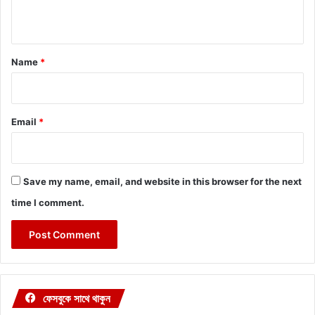
n
t
*
Name
*
Email
*
Save my name, email, and website in this browser for the next
time I comment.
ফেসবুকে সাথে থাকুন