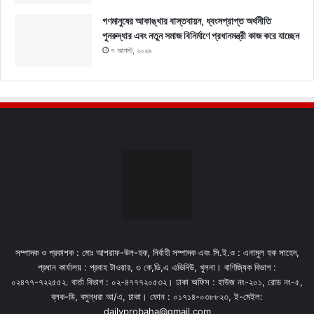
গণমানুষের আকাঙ্খার বাস্তবায়ন, ধ্বংসপ্রাপ্ত অর্থনীতি
পুনরুদ্ধার এবং নতুন সমাজ বিনির্মাণে প্রধানমন্ত্রী কাজ করে যাচ্ছেন
৭ আগস্ট, ২০২৬
সম্পাদক ও প্রকাশক : মোঃ আশরাফ-উল-হক, নির্বাহী সম্পাদক এবং সি.ই.ও : এনামুল হক সাহেদ,
প্রধান কার্যালয় : প্রবাহ টাওয়ার, ৩ কে,ডি,এ এভিনিউ, খুলনা। বাণিজ্যিক বিভাগ :
০২৪৭৭-৭২২৫৫২. বার্তা বিভাগ : ০২-৪৭৭৭২০৫৩২। ঢাকা অফিস : হাউজ নং-২০১, রোড নং-৫,
ব্লক-ডি, বসুন্ধরা আ/এ, ঢাকা। ফোন : ০১৭১৪-০৩৮৮২৩, ই-মেইল:
dailyprobaha@gmail.com