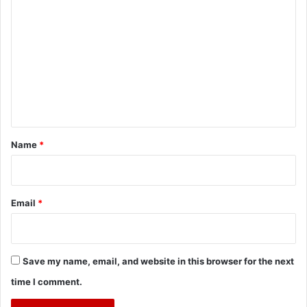
o
m
m
e
n
t
*
Name
*
Email
*
Save my name, email, and website in this browser for the next
time I comment.