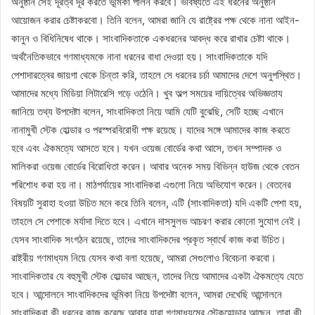
অনুষ্ঠান সেই দূরত্ব দূর করতে ভূমিকা পালন করবে। ভবিষ্যতে এই ধরনের অনুষ্ঠান
আয়োজন করার চেষ্টাকরবো। তিনি বলেন, আমরা জানি যে রাষ্ট্রের পক্ষ থেকে নানা আইন-
কানুন ও বিধিনিষেধ থাকে। সাংবাদিকতাকে একধরনের আবদ্ধ করে রাখার চেষ্টা থাকে।
অর্থনৈতিকভাবে গণমাধ্যমকে নানা ধরনের বাধা দেওয়া হয়। সাংবাদিকতাকে যদি
পেশাদারত্বের জায়গা থেকে চিন্তা করি, তাহলে সে ধরনের চর্চা আমাদের দেশে অনুপস্থিত।
আমাদের মধ্যে মিডিয়া লিটারেসি গড়ে ওঠেনি। খুব অল্প সময়ের দায়িত্বের অভিজ্ঞতায
জানিয়ে তথ্য উপদেষ্টা বলেন, সাংবাদিকতা নিয়ে আমি যেটি বুঝেছি, সেটি হচ্ছে এখানে
নানামুখী স্টেক হোল্ডার ও পরস্পরবিরোধী পক্ষ রয়েছে। যাদের সঙ্গে আমাদের কাজ করতে
হবে এবং ঐকমত্যে আসতে হবে। যখন ওয়েজ বোর্ডের কথা আসে, তখন সম্পাদক ও
মালিকরা ওয়েজ বোর্ডের বিরোধিতা করেন। আবার অনেক সময় বিভিন্ন হাউজ থেকে বেতন
পরিশোধ করা হয় না। মাঠপর্যায়ের সাংবাদিকরা এগুলো নিয়ে অভিযোগ করেন। বেতনের
বিষয়টি সুরাহা হওয়া উচিত মনে করে তিনি বলেন, এটি (সাংবাদিকতা) যদি একটি পেশা হয়,
তাহলে সে পেশাকে মর্যাদা দিতে হবে। এখানে দাসসুলভ আচরণ করার কোনো সুযোগ নেই।
যেসব সাংবাদিক সংগঠন রয়েছে, তাদের সাংবাদিকদের প্রকৃত স্বার্থে কাজ করা উচিত।
রাষ্ট্রীয় গণমাধ্যম নিয়ে যেসব কথা বলা হয়েছে, আমরা সেগুলোও বিবেচনা করবো।
সাংবাদিকতার যে বহুমুখী স্টেক হোল্ডার আছেন, তাদের নিয়ে আমাদের একটা ঐকমত্যে যেতে
হবে। আন্দোলনে সাংবাদিকদের ভূমিকা নিয়ে উপদেষ্টা বলেন, আমরা দেখেছি আন্দোলনে
সাংবাদিকরা কী ধরনের কাজ করেছে আবার যারা গণমাধ্যমের স্টেকহোল্ডার আছেন, তারা কী