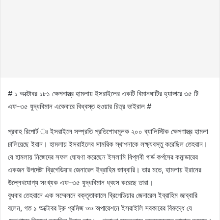
# ১ অক্টোবর ১৮১ ক্ষেপনাস্ত্র হামলায় ইসরাইলের একটি বিমানঘাটির হ্যাঙ্গারে ৩৫ টি
এফ-৩৫ যুদ্ধবিমান একেবারে বিধ্বস্ত হওয়ার চিত্র ভাইরাল #
প্রবাহ রিপোর্ট ঃ ইসরাইলে সম্প্রতি প্রতিশোধমূলক ২০০ ব্যালিস্টিক ক্ষেপণাস্ত্র হামলা
চালিয়েছে ইরান। হামলায় ইসরাইলের সামরিক স্থাপনাকে লক্ষ্যবস্তু করেছিল তেহরান।
যে হামলায় নিজেদের সফল ঘোষণা করেছেন ইসলামি বিপ্লবী গার্ড কর্পসের কমান্ডারের
একজন উপদেষ্টা ব্রিগেডিয়ার জেনারেল ইব্রাহিম জাব্বারি। তার মতে, হামলায় ইরানের
উল্লেখযোগ্য সংখ্যক এফ-৩৫ যুদ্ধবিমান ধ্বংস করেছে তারা।
বুধবার তেহরানে এক সম্মেলনে বক্তৃতাকালে ব্রিগেডিয়ার জেনারেল ইব্রাহিম জাব্বারি
বলেন, গত ১ অক্টোবর ট্রু প্রমিজ ওও অপারেশনে ইসরাইলি সরকারের বিরুদ্ধে যে