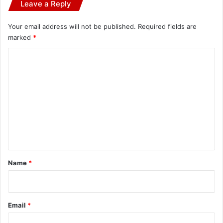
Leave a Reply
Your email address will not be published.
Required fields are
marked
*
C
o
m
m
e
n
t
*
Name
*
Email
*