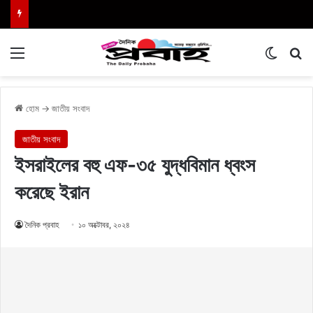
Menu
Switch
এখা
হোম
→
জাতীয় সংবাদ
জাতীয় সংবাদ
ইসরাইলের বহু এফ-৩৫ যুদ্ধবিমান ধ্বংস
করেছে ইরান
দৈনিক প্রবাহ
১০ অক্টোবর, ২০২৪