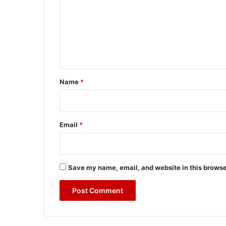
m
m
e
n
t
*
Name
*
Email
*
Save my name, email, and website in this browse