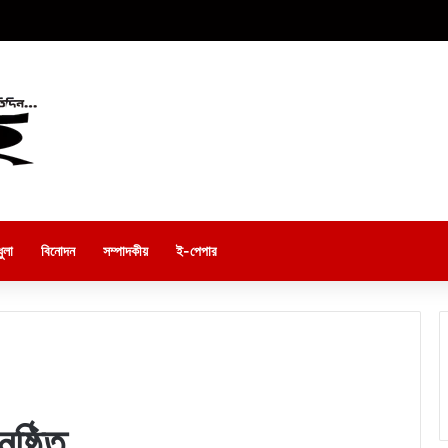
ুলা
বিনোদন
সম্পাদকীয়
ই-পেপার
ষ্ঠিত