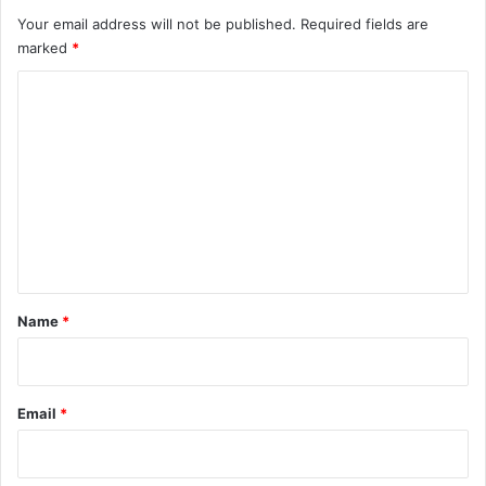
Your email address will not be published.
Required fields are
marked
*
C
o
m
m
e
n
t
*
Name
*
Email
*