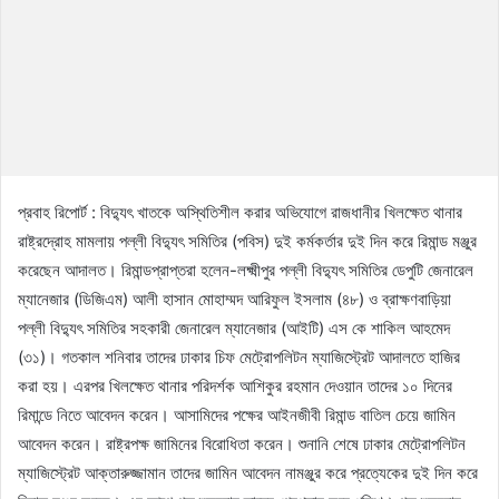
প্রবাহ রিপোর্ট : বিদ্যুৎ খাতকে অস্থিতিশীল করার অভিযোগে রাজধানীর খিলক্ষেত থানার
রাষ্ট্রদ্রোহ মামলায় পল্লী বিদ্যুৎ সমিতির (পবিস) দুই কর্মকর্তার দুই দিন করে রিমান্ড মঞ্জুর
করেছেন আদালত। রিমান্ডপ্রাপ্তরা হলেন-লক্ষ্মীপুর পল্লী বিদ্যুৎ সমিতির ডেপুটি জেনারেল
ম্যানেজার (ডিজিএম) আলী হাসান মোহাম্মদ আরিফুল ইসলাম (৪৮) ও ব্রাক্ষণবাড়িয়া
পল্লী বিদ্যুৎ সমিতির সহকারী জেনারেল ম্যানেজার (আইটি) এস কে শাকিল আহমেদ
(৩১)। গতকাল শনিবার তাদের ঢাকার চিফ মেট্রোপলিটন ম্যাজিস্ট্রেট আদালতে হাজির
করা হয়। এরপর খিলক্ষেত থানার পরিদর্শক আশিকুর রহমান দেওয়ান তাদের ১০ দিনের
রিমান্ডে নিতে আবেদন করেন। আসামিদের পক্ষের আইনজীবী রিমান্ড বাতিল চেয়ে জামিন
আবেদন করেন। রাষ্ট্রপক্ষ জামিনের বিরোধিতা করেন। শুনানি শেষে ঢাকার মেট্রোপলিটন
ম্যাজিস্ট্রেট আক্তারুজ্জামান তাদের জামিন আবেদন নামঞ্জুর করে প্রত্যেকের দুই দিন করে