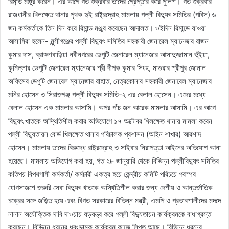
রিমান্ড মঞ্জুর করেন। এর আগে গত শুক্রবার তাদের গ্রেপ্তার করে পুলিশ। গত শুক্রবার
রাজধানীর খিলক্ষেত থানার পৃথক দুই রাষ্ট্রদ্রোহ মামলায় পল্লী বিদ্যুৎ সমিতির (পবিস) ৬
জন কর্মকর্তাকে তিন দিন করে রিমান্ড মঞ্জুর করেছেন আদালত। ওইদিন রিমান্ডে যাওয়া
আসামিরা হলেন- মুন্সীগঞ্জের পল্লী বিদ্যুৎ সমিতির সহকারী জেনারেল ম্যানেজার রাজন
কুমার দাস, ব্রাক্ষণবাড়িয়া নবীনগরের ডেপুটি জেনারেল ম্যানেজার আসাদুজ্জামান ভূঁইয়া,
কুমিল্লার ডেপুটি জেনারেল ম্যানেজার শ্রী দীপক কুমার সিংহ, মাগুরার শ্রীপুর জোনাল
অফিসের ডেপুটি জেনারেল ম্যানেজার রাহাত, নেত্রকোনার সহকারী জেনারেল ম্যানেজার
মনির হোসেন ও সিরাজগঞ্জ পল্লী বিদ্যুৎ সমিতি-২ এর বেলাল হোসেন। এদের মধ্যে
বেলাল হোসেন এক মামলার আসামি। অপর পাঁচ জন আরেক মামলার আসামি। এর আগে
বিদ্যুৎ খাতকে অস্থিতিশীল করার অভিযোগে ১৭ অক্টোবর খিলক্ষেত থানায় মামলা করেন
পল্লী বিদ্যুতায়ন বোর্ড খিলক্ষেত থানার পরিচালক প্রশাসন (আইন শাখার) আরশাদ
হোসেন। মামলায় তাদের বিরুদ্ধে রাষ্ট্রদ্রোহ ও সাইবার নিরাপত্তা আইনের অভিযোগ আনা
হয়েছে। মামলায় অভিযোগ করা হয়, গত ২৮ জানুয়ারি থেকে বিভিন্ন পল্লীবিদ্যুৎ সমিতির
কতিপয় বিপথগামী কর্মকর্তা/ কর্মচারী একত্র হয়ে কেন্দ্রীয় কমিটি পরিচয়ে পরস্পর
যোগসাজশে জরুরি সেবা বিদ্যুৎ খাতকে অস্থিতিশীল করার জন্য দেশীয় ও আন্তর্জাতিক
চক্রের সঙ্গে জড়িত হয়ে এবং বিগত সরকারের বিভিন্ন মন্ত্রী, এমপি ও প্রভাবশালীদের মদদে
নানান অযৌক্তিক দাবি দাওয়ায় ষড়যন্ত্র করে পল্লী বিদ্যুতায়ন কার্যক্রমকে বাধাগ্রস্ত
করছেন। বিভিন্ন ধরনের ধ্বংসাত্মক কার্যক্রম কাজে লিপ্ত আছে। বিভিন্ন ধরনের