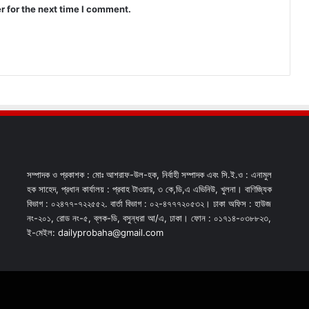
r for the next time I comment.
সম্পাদক ও প্রকাশক : মোঃ আশরাফ-উল-হক, নির্বাহী সম্পাদক এবং সি.ই.ও : এনামুল
হক সাহেদ, প্রধান কার্যালয় : প্রবাহ টাওয়ার, ৩ কে,ডি,এ এভিনিউ, খুলনা। বাণিজ্যিক
বিভাগ : ০২৪৭৭-৭২২৫৫২. বার্তা বিভাগ : ০২-৪৭৭৭২০৫৩২। ঢাকা অফিস : হাউজ
নং-২০১, রোড নং-৫, ব্লক-ডি, বসুন্ধরা আ/এ, ঢাকা। ফোন : ০১৭১৪-০৩৮৮২৩,
ই-মেইল: dailyprobaha@gmail.com