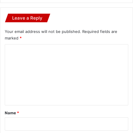
Leave a Reply
Your email address will not be published.
Required fields are
marked
*
C
o
m
m
e
n
t
*
Name
*