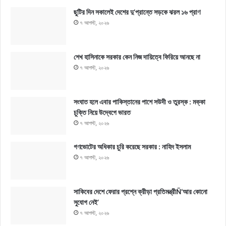
ছুটির দিন সকালেই দেশের দু’প্রান্তে সড়কে ঝরল ১৬ প্রাণ
৭ আগস্ট, ২০২৬
শেখ হাসিনাকে সরকার কেন নিজ দায়িত্বে ফিরিয়ে আনছে না
৭ আগস্ট, ২০২৬
সংঘাত হলে এবার পাকিস্তানের পাশে সউদী ও তুরস্ক : মক্কা
চুক্তি নিয়ে উদ্বেগে ভারত
৭ আগস্ট, ২০২৬
গণভোটের অধিকার চুরি করেছে সরকার : নাহিদ ইসলাম
৭ আগস্ট, ২০২৬
সাকিবের দেশে ফেরার প্রশ্নে ক্রীড়া প্রতিমন্ত্রীÑ‘আর কোনো
সুযোগ নেই’
৭ আগস্ট, ২০২৬