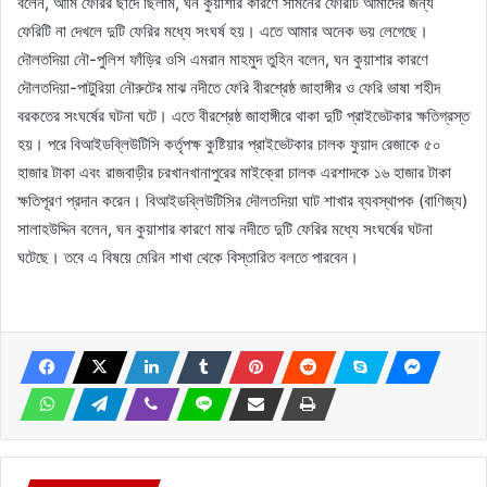
বলেন, আমি ফেরির ছাদে ছিলাম, ঘন কুয়াশার কারণে সামনের ফেরিটি আমাদের জন্য
ফেরিটি না দেখলে দুটি ফেরির মধ্যে সংঘর্ষ হয়। এতে আমার অনেক ভয় লেগেছে।
দৌলতদিয়া নৌ-পুলিশ ফাঁড়ির ওসি এমরান মাহমুদ তুহিন বলেন, ঘন কুয়াশার কারণে
দৌলতদিয়া-পাটুরিয়া নৌরুটের মাঝ নদীতে ফেরি বীরশ্রেষ্ঠ জাহাঙ্গীর ও ফেরি ভাষা শহীদ
বরকতের সংঘর্ষের ঘটনা ঘটে। এতে বীরশ্রেষ্ঠ জাহাঙ্গীরে থাকা দুটি প্রাইভেটকার ক্ষতিগ্রস্ত
হয়। পরে বিআইডব্লিউটিসি কর্তৃপক্ষ কুষ্টিয়ার প্রাইভেটকার চালক ফুয়াদ রেজাকে ৫০
হাজার টাকা এবং রাজবাড়ীর চরখানখানাপুরের মাইক্রো চালক এরশাদকে ১৬ হাজার টাকা
ক্ষতিপূরণ প্রদান করেন। বিআইডব্লিউটিসির দৌলতদিয়া ঘাট শাখার ব্যবস্থাপক (বাণিজ্য)
সালাহউদ্দিন বলেন, ঘন কুয়াশার কারণে মাঝ নদীতে দুটি ফেরির মধ্যে সংঘর্ষের ঘটনা
ঘটেছে। তবে এ বিষয়ে মেরিন শাখা থেকে বিস্তারিত বলতে পারবেন।