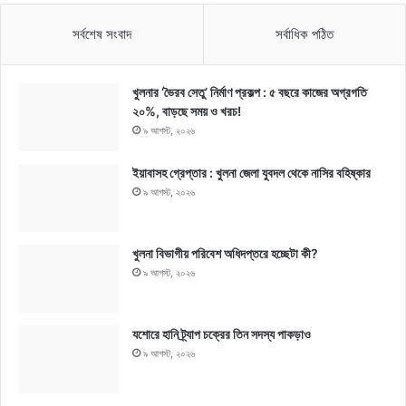
সর্বশেষ সংবাদ
সর্বাধিক পঠিত
খুলনার ‘ভৈরব সেতু’ নির্মাণ প্রকল্প : ৫ বছরে কাজের অগ্রগতি
২০%, বাড়ছে সময় ও খরচ!
৯ আগস্ট, ২০২৬
ইয়াবাসহ গ্রেপ্তার : খুলনা জেলা যুবদল থেকে নাসির বহিষ্কার
৯ আগস্ট, ২০২৬
খুলনা বিভাগীয় পরিবেশ অধিদপ্তরে হচ্ছেটা কী?
৯ আগস্ট, ২০২৬
যশোরে হানি ট্র্যাপ চক্রের তিন সদস্য পাকড়াও
৯ আগস্ট, ২০২৬