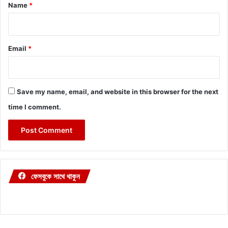
*
Name
*
Email
*
Save my name, email, and website in this browser for the next
time I comment.
ফেসবুকে সাথে থাকুন