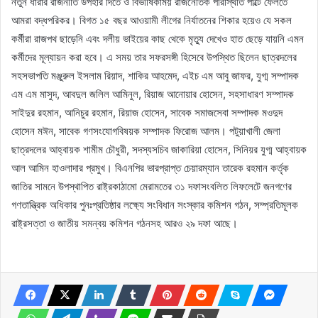
নতুন ধারার রাজনীতি উপহার দিতে ও বিভীষিকাময় রাজনৈতিক পরিস্থিতি পাল্টে ফেলতে
আমরা বদ্ধপরিকর। বিগত ১৫ বছর আওয়ামী লীগের নির্যাতনের শিকার হয়েও যে সকল
কর্মীরা রাজপথ ছাড়েনি এবং দলীয় ভাইয়ের কাছ থেকে মৃত্যু দেখেও হাত ছেড়ে যায়নি এমন
কর্মীদের মূল্যায়ন করা হবে। এ সময় তার সফরসঙ্গী হিসেবে উপস্থিত ছিলেন ছাত্রদলের
সহসভাপতি মঞ্জুরুল ইসলাম রিয়াদ, শাকির আহমেদ, এইচ এম আবু জাফর, যুগ্ম সম্পাদক
এম এম মাসুদ, আবদুল জলিল আমিনুল, রিয়াজ আনোয়ার হোসেন, সহসাধারণ সম্পাদক
সাইদুর রহমান, আনিচুর রহমান, রিয়াজ হোসেন, সাবেক সমাজসেবা সম্পাদক মওদুদ
হোসেন মঈন, সাবেক গণসংযোগবিষয়ক সম্পাদক ফিরোজ আলম। পটুয়াখালী জেলা
ছাত্রদলের আহ্বায়ক শামীম চৌধুরী, সদস্যসচিব জাকারিয়া হোসেন, সিনিয়র যুগ্ম আহ্বায়ক
আল আমিন হাওলাদার প্রমুখ। বিএনপির ভারপ্রাপ্ত চেয়ারম্যান তারেক রহমান কর্তৃক
জাতির সামনে উপস্থাপিত রাষ্ট্রকাঠামো মেরামতের ৩১ দফাসংবলিত লিফলেটে জনগণের
গণতান্ত্রিক অধিকার পুনঃপ্রতিষ্ঠার লক্ষ্যে সংবিধান সংস্কার কমিশন গঠন, সম্প্রতিমূলক
রাষ্ট্রসত্তা ও জাতীয় সমন্বয় কমিশন গঠনসহ আরও ২৯ দফা আছে।