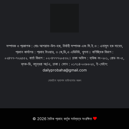
সম্পাদক ও প্রকাশক : মোঃ আশরাফ-উল-হক, নির্বাহী সম্পাদক এবং সি.ই.ও : এনামুল হক সাহেদ,
প্রধান কার্যালয় : প্রবাহ টাওয়ার, ৩ কে,ডি,এ এভিনিউ, খুলনা। বাণিজ্যিক বিভাগ :
০২৪৭৭-৭২২৫৫২. বার্তা বিভাগ : ০২-৪৭৭৭২০৫৩২। ঢাকা অফিস : হাউজ নং-২০১, রোড নং-৫,
ব্লক-ডি, বসুন্ধরা আ/এ, ঢাকা। ফোন : ০১৭১৪-০৩৮৮২৩, ই-মেইল:
dailyprobaha@gmail.com
মোবাইল অ্যাপস ডাউনলোড করুন
© 2026 দৈনিক প্রবাহ কর্তৃক সর্বস্বত্ব সংরক্ষিত