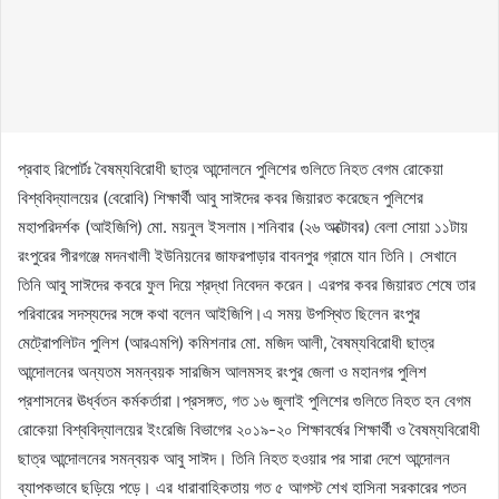
প্রবাহ রিপোর্টঃ বৈষম্যবিরোধী ছাত্র আন্দোলনে পুলিশের গুলিতে নিহত বেগম রোকেয়া
বিশ্ববিদ্যালয়ের (বেরোবি) শিক্ষার্থী আবু সাঈদের কবর জিয়ারত করেছেন পুলিশের
মহাপরিদর্শক (আইজিপি) মো. ময়নুল ইসলাম।শনিবার (২৬ অক্টোবর) বেলা সোয়া ১১টায়
রংপুরের পীরগঞ্জে মদনখালী ইউনিয়নের জাফরপাড়ার বাবনপুর গ্রামে যান তিনি। সেখানে
তিনি আবু সাঈদের কবরে ফুল দিয়ে শ্রদ্ধা নিবেদন করেন। এরপর কবর জিয়ারত শেষে তার
পরিবারের সদস্যদের সঙ্গে কথা বলেন আইজিপি।এ সময় উপস্থিত ছিলেন রংপুর
মেট্রোপলিটন পুলিশ (আরএমপি) কমিশনার মো. মজিদ আলী, বৈষম্যবিরোধী ছাত্র
আন্দোলনের অন্যতম সমন্বয়ক সারজিস আলমসহ রংপুর জেলা ও মহানগর পুলিশ
প্রশাসনের ঊর্ধ্বতন কর্মকর্তারা।প্রসঙ্গত, গত ১৬ জুলাই পুলিশের গুলিতে নিহত হন বেগম
রোকেয়া বিশ্ববিদ্যালয়ের ইংরেজি বিভাগের ২০১৯-২০ শিক্ষাবর্ষের শিক্ষার্থী ও বৈষম্যবিরোধী
ছাত্র আন্দোলনের সমন্বয়ক আবু সাঈদ। তিনি নিহত হওয়ার পর সারা দেশে আন্দোলন
ব্যাপকভাবে ছড়িয়ে পড়ে। এর ধারাবাহিকতায় গত ৫ আগস্ট শেখ হাসিনা সরকারের পতন