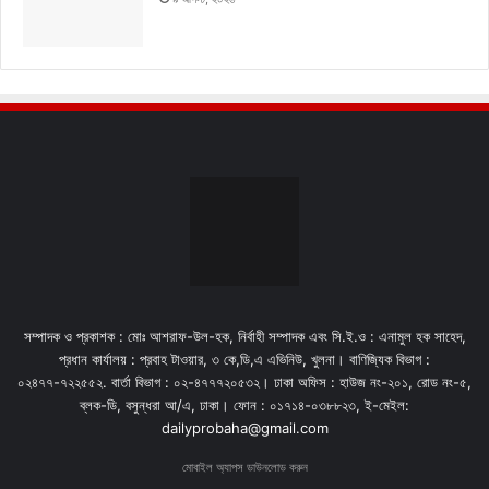
সম্পাদক ও প্রকাশক : মোঃ আশরাফ-উল-হক, নির্বাহী সম্পাদক এবং সি.ই.ও : এনামুল হক সাহেদ,
প্রধান কার্যালয় : প্রবাহ টাওয়ার, ৩ কে,ডি,এ এভিনিউ, খুলনা। বাণিজ্যিক বিভাগ :
০২৪৭৭-৭২২৫৫২. বার্তা বিভাগ : ০২-৪৭৭৭২০৫৩২। ঢাকা অফিস : হাউজ নং-২০১, রোড নং-৫,
ব্লক-ডি, বসুন্ধরা আ/এ, ঢাকা। ফোন : ০১৭১৪-০৩৮৮২৩, ই-মেইল:
dailyprobaha@gmail.com
মোবাইল অ্যাপস ডাউনলোড করুন