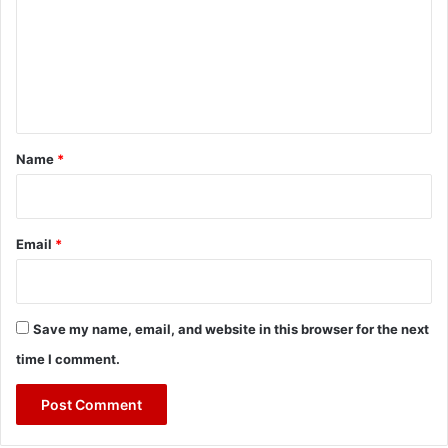
m
m
e
n
t
*
Name
*
Email
*
Save my name, email, and website in this browser for the next
time I comment.