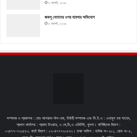
৫ আগস্ট, ২০২৬
জকসু নেতাদের ওপর হামলার অভিযোগ
৫ আগস্ট, ২০২৬
সম্পাদক ও প্রকাশক : মোঃ আশরাফ-উল-হক, নির্বাহী সম্পাদক এবং সি.ই.ও : এনামুল হক সাহেদ,
প্রধান কার্যালয় : প্রবাহ টাওয়ার, ৩ কে,ডি,এ এভিনিউ, খুলনা। বাণিজ্যিক বিভাগ :
০২৪৭৭-৭২২৫৫২. বার্তা বিভাগ : ০২-৪৭৭৭২০৫৩২। ঢাকা অফিস : হাউজ নং-২০১, রোড নং-৫,