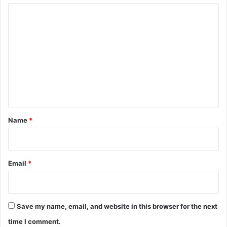
C
o
m
m
e
n
t
*
Name
*
Email
*
Save my name, email, and website in this browser for the next
time I comment.