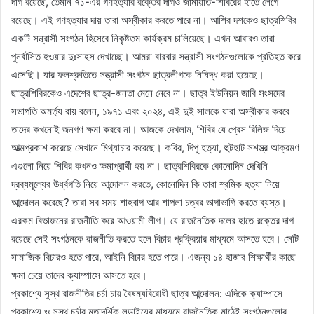
দাগ রয়েছে, তেমনি ৭১-এর গণহত্যার রক্তের দাগও জামায়াত-শিবিরের হাতে লেগে
রয়েছে। এই গণহত্যার দায় তারা অস্বীকার করতে পারে না। আশির দশকেও ছাত্রশিবির
একটি সন্ত্রাসী সংগঠন হিসেবে নিকৃষ্টতম কার্যক্রম চালিয়েছে। এখন আবারও তারা
পুনর্বাসিত হওয়ার দুঃসাহস দেখাচ্ছে। আমরা বারবার সন্ত্রাসী সংগঠনগুলোকে প্রতিহত করে
এসেছি। যার ফলশ্রুতিতে সন্ত্রাসী সংগঠন ছাত্রলীগকে নিষিদ্ধ করা হয়েছে।
ছাত্রশিবিরকেও এদেশের ছাত্র-জনতা মেনে নেবে না। ছাত্র ইউনিয়ন জাবি সংসদের
সভাপতি অমর্ত্য রায় বলেন, ১৯৭১ এবং ২০২৪, এই দুই সালকে যারা অস্বীকার করবে
তাদের কখনোই জনগণ ক্ষমা করবে না। আজকে দেখলাম, শিবির যে প্রেস রিলিজ দিয়ে
আত্মপ্রকাশ করেছে সেখানে মিথ্যাচার করেছে। কবির, দিপু হত্যা, হুটহাট সশস্ত্র আক্রমণ
এগুলো নিয়ে শিবির কখনও ক্ষমাপ্রার্থী হয় না। ছাত্রশিবিরকে কোনোদিন দেখিনি
দ্রব্যমূল্যের ঊর্ধ্বগতি নিয়ে আন্দোলন করতে, কোনোদিন কি তারা শ্রমিক হত্যা নিয়ে
আন্দোলন করেছে? তারা সব সময় শাহবাগ আর শাপলা চত্বর ভাগাভাগি করতে ব্যস্ত।
এরকম বিভাজনের রাজনীতি করে আওয়ামী লীগ। যে রাজনৈতিক দলের হাতে রক্তের দাগ
রয়েছে সেই সংগঠনকে রাজনীতি করতে হলে বিচার প্রক্রিয়ার মাধ্যমে আসতে হবে। সেটি
সামাজিক বিচারও হতে পারে, আইনি বিচার হতে পারে। এজন্য ১৪ হাজার শিক্ষার্থীর কাছে
ক্ষমা চেয়ে তাদের ক্যাম্পাসে আসতে হবে।
প্রকাশ্যে সুস্থ রাজনীতির চর্চা চায় বৈষম্যবিরোধী ছাত্র আন্দোলন: এদিকে ক্যাম্পাসে
প্রকাশ্যে ও সুস্থ চর্চার মতাদর্শিক লড়াইয়ের মাধ্যমে রাজনৈতিক মাঠেই সংগঠনগুলোর