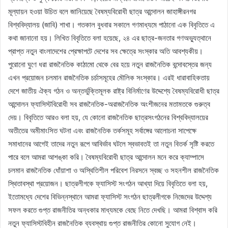
মূল্যায়ন হওয়া উচিত বলে জানিয়েছে বৈষম্যবিরোধী ছাত্র আন্দোলন জাহাঙ্গীরনগর
বিশ্ববিদ্যালয় (জাবি) শাখা। গতকাল বুধবার সকালে গণমাধ্যমে পাঠানো এক বিবৃতিতে এ
কথা জানানো হয়। লিখিত বিবৃতিতে বলা হয়েছে, ২৪ এর ছাত্র-জনতার গণঅভ্যুত্থানে
প্রাপ্ত নতুন বাংলাদেশের প্রেক্ষাপটে দেশের সব ক্ষেত্রে সংস্কার অতি আবশ্যকীয়।
পুরোনো ঘুণে ধরা রাজনৈতিক কাঠামো থেকে বের হয়ে নতুন রাজনৈতিক বন্দোবস্তের জন্য
এখন প্রয়োজন চলমান রাজনৈতিক চর্চাসমূহের মৌলিক সংস্কার। এরই ধারাবাহিকতায়
দেশে জাতীয় ঐক্য গঠন ও অন্তর্ভুক্তিমূলক রাষ্ট্র বিনির্মাণের উদ্দেশ্যে বৈষম্যবিরোধী ছাত্র
আন্দোলন ফ্যাসিস্টবিরোধী সব রাজনৈতিক-অরাজনৈতিক অংশীজনের মতামতকে গুরুত্ব
দেয়। বিবৃতিতে আরও বলা হয়, যে কোনো রাজনৈতিক ছাত্রসংগঠনের বিশ্ববিদ্যালয়ের
অতীতের অমীমাংসিত ঘটনা এবং রাজনৈতিক তর্কসমূহ সর্বাঙ্গের আলোচনা সাপেক্ষে
সমাধানের আগেই তাদের নতুন রূপে আবির্ভাব ঘটলে স্বভাবতই তা নতুন বিতর্ক সৃষ্টি করতে
পারে বলে আমরা আশঙ্কা করি। বৈষম্যবিরোধী ছাত্র আন্দোলন মনে করে ক্যাম্পাসে
চলমান রাজনৈতিক ধোঁয়াশা ও অস্থিতিশীল পরিবেশ নিরসনে স্বচ্ছ ও সহনশীল রাজনৈতিক
স্থিতাবস্থা প্রয়োজন। ছাত্রলীগকে ফ্যাসিস্ট সংগঠন আখ্যা দিয়ে বিবৃতিতে বলা হয়,
ইতোমধ্যে দেশের বিভিন্নস্থানে আমরা ফ্যাসিস্ট সংগঠন ছাত্রলীগকে নিজেদের উদ্দেশ্য
সফল করতে গুপ্ত রাজনীতির অন্ধকার মাধ্যমকে বেছে নিতে দেখছি। আমরা বিশ্বাস করি
নতুন ফ্যাসিস্টবিহীন রাজনৈতিক ব্যবস্থায় গুপ্ত রাজনীতির কোনো সুযোগ নেই।