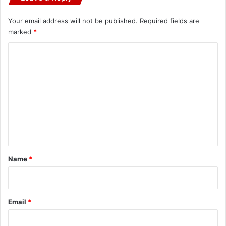
Your email address will not be published.
Required fields are
marked
*
C
o
m
m
e
n
t
*
Name
*
Email
*