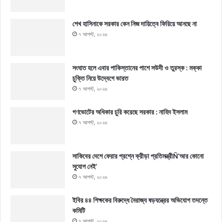
শেখ হাসিনাকে সরকার কেন নিজ দায়িত্বে ফিরিয়ে আনছে না
৭ আগস্ট, ২০২৬
সংঘাত হলে এবার পাকিস্তানের পাশে সউদী ও তুরস্ক : মক্কা
চুক্তি নিয়ে উদ্বেগে ভারত
৭ আগস্ট, ২০২৬
গণভোটের অধিকার চুরি করেছে সরকার : নাহিদ ইসলাম
৭ আগস্ট, ২০২৬
সাকিবের দেশে ফেরার প্রশ্নে ক্রীড়া প্রতিমন্ত্রীÑ‘আর কোনো
সুযোগ নেই’
৭ আগস্ট, ২০২৬
ইবির ৪৪ শিক্ষকের বিরুদ্ধে নৈরাজ্য ষড়যন্ত্রের অভিযোগ তদন্তে
কমিটি
৭ আগস্ট, ২০২৬