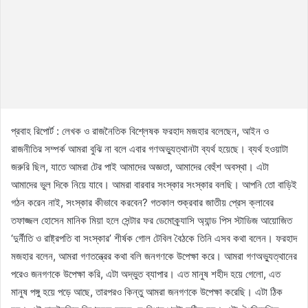
প্রবাহ রিপোর্ট : লেখক ও রাজনৈতিক বিশ্লেষক ফরহাদ মজহার বলেছেন, আইন ও
রাজনীতির সম্পর্ক আমরা বুঝি না বলে এবার গণঅভ্যুত্থানটা ব্যর্থ হয়েছে। ব্যর্থ হওয়াটা
জরুরি ছিল, যাতে আমরা টের পাই আমাদের অজ্ঞতা, আমাদের বেহুঁশ অবস্থা। এটা
আমাদের ভুল দিকে নিয়ে যাবে। আমরা বারবার সংস্কার সংস্কার বলছি। আপনি তো বাড়িই
গঠন করেন নাই, সংস্কার কীভাবে করবেন? গতকাল শুক্রবার জাতীয় প্রেস ক্লাবের
তফাজ্জল হোসেন মানিক মিয়া হলে সেন্টার ফর ডেমোক্র্যাসি অ্যান্ড পিস স্টাডিজ আয়োজিত
‘দুর্নীতি ও রাষ্ট্রপতি বা সংস্কার’ শীর্ষক গোল টেবিল বৈঠকে তিনি এসব কথা বলেন। ফরহাদ
মজহার বলেন, আমরা গণতন্ত্রের কথা বলি জনগণকে উপেক্ষা করে। আমরা গণঅভ্যুত্থানের
পরেও জনগণকে উপেক্ষা করি, এটা অদ্ভুত ব্যাপার। এত মানুষ শহীদ হয়ে গেলো, এত
মানুষ পঙ্গু হয়ে পড়ে আছে, তারপরও কিন্তু আমরা জনগণকে উপেক্ষা করেছি। এটা ঠিক