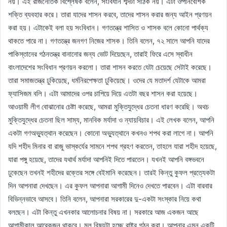
নয়। এই রাজনৈতিক বিশ্লেষক বলেন, সংবিধান শব্দটা সঠিক নয়। এটা ঔপনিবেশিক
শক্তি ব্যবহার করে। তারা যাদের শাসন করবে, তাদের শাসন করার জন্য আইন প্রণয়ন
করা হয়। এটাকেই বলা হয় সংবিধান। গণতন্ত্রে শাসিত ও শাসক বলে কোনো পার্থক্য
থাকতে পারে না। গণতন্ত্রে জনগণ নিজের শাসক। তিনি বলেন, ৭২ সালে আপনি যাদের
পাকিস্তানের গঠনতন্ত্র বানানোর জন্য ভোট দিয়েছেন, তারাই ফিরে এসে স্বাধীন
বাংলাদেশের সংবিধান প্রণয়ন করলো। তারা শাসন করতে যেটা চেয়েছে সেটাই করেছে।
তারা সমাজতন্ত্র ঢুকিয়েছে, ধর্মনিরপেক্ষতা ঢুকিয়েছে। ওদের যে মতাদর্শ যেটাকে আমরা
ফ্যাসিজম বলি। এটা আমাদের ওপর চাপিয়ে দিয়ে এতটা বছর শাসন করা হয়েছে।
আওয়ামী লীগ বোঝানোর চেষ্টা করেছে, আমরা মুক্তিযুদ্ধের চেতনা ধারণ করেছি। অথচ
মুক্তিযুদ্ধের চেতনা ছিল সাম্য, মানবিক মর্যাদা ও ন্যায়বিচার। এই লেখক বলেন, আপনি
একটা গণঅভ্যুত্থান করেছেন। কোনো অভ্যুত্থানে কখনও শপথ করা লাগে না। আপনি
যদি শহীদ মিনার বা রাজু ভাস্কর্যের সামনে শপথ গ্রহণ করতেন, তাহলে যারা শহীদ হয়েছে,
যারা পঙ্গু হয়েছে, তাদের যথার্থ মর্যাদা আপনিই দিতে পারতেন। যখনই আপনি বঙ্গভবনে
ঢুকেছেন তখনই শহীদের রক্তের সঙ্গে বেইমানি করেছেন। তারই কিন্তু কুফল প্রত্যেকটা
দিন আপনারা দেখছেন। এর কুফল আপনারা আগামী দিনেও দেখতে পারবেন। এটা বারবার
বিভিন্নভাবে আসবে। তিনি বলেন, আপনারা সরকারের দু-একটা সংস্কার নিয়ে কথা
বলছেন। এটা কিন্তু এখনকার আলোচনার বিষয় না। সরকারে আজ একজন আছে
আগামীকাল আরেকজন থাকবে। মূল বিষয়টা হচ্ছে রাষ্ট্র গঠন করা। আপনার এমন একটি