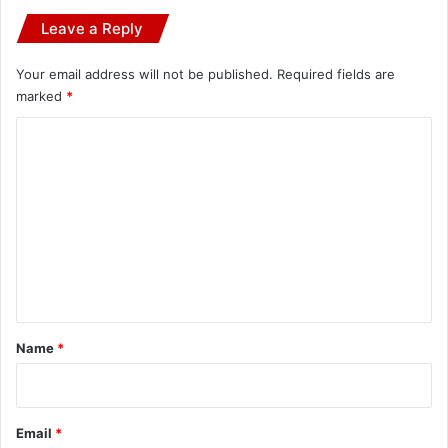
Leave a Reply
Your email address will not be published.
Required fields are
marked
*
C
o
m
m
e
n
t
*
Name
*
Email
*