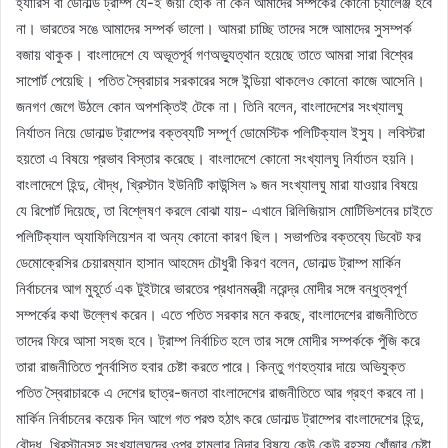
হ্যারিস বা ডোনাল্ড ট্রাম্প যে-ই জয়ী হোক না কেন আমাদের সম্পর্কের কোনো চ্যালেঞ্জ হবে
না। ভারতের সঙে আমাদের সম্পর্ক ভালো। আমরা চাচ্ছি তাদের সঙ্গে আমাদের সুসম্পর্ক
বজায় থাকুক। বাংলাদেশে যে অভূতপূর্ব গণঅভ্যুত্থান হয়েছে তাতে আমরা সারা বিশ্বের
সাপোর্ট পেয়েছি। পতিত স্বৈরাচার সরকারের সঙ্গে ইন্ডিয়া থাকলেও কোনো কাজে আসেনি।
জনগণ জেগে উঠলে কোন অপশক্তিই টেকে না। তিনি বলেন, বাংলাদেশের সংখ্যালঘু
নির্যাতন নিয়ে ডোনাল্ড ট্রাম্পের বক্তব্যটি সম্পূর্ণ ডোমেস্টিক পলিটিক্যাল ইস্যু। লবিস্টরা
হয়তো এ বিষয়ে প্রভাব বিস্তার করেছে। বাংলাদেশে কোনো সংখ্যালঘু নির্যাতন হয়নি।
বাংলাদেশে হিন্দু, বৌদ্ধ, খ্রিস্টান ইউনিটি কাউন্সিল ৯ জন সংখ্যালঘু মারা যাওয়ার বিষয়ে
যে রিপোর্ট দিয়েছে, তা বিশ্লেষণ করলে বোঝা যায়- এখানে রিলিজিয়াস মোটিভিশনের চাইতে
পলিটিক্যাল অ্যাফিলিয়েশন বা অন্য কোনো কারণ ছিল। সভাপতির বক্তব্যে ডিবেট ফর
ডেমোক্রেসির চেয়ারম্যান হাসান আহমেদ চৌধুরী কিরণ বলেন, ডোনাল্ড ট্রাম্প মার্কিন
নির্বাচনের আগ মুহূর্তে এক টুইটারে ভারতের প্রধানমন্ত্রী নরেন্দ্র মোদীর সঙ্গে বন্ধুত্বপূর্ণ
সম্পর্কের কথা উল্লেখ করেন। এতে পতিত সরকার মনে করছে, বাংলাদেশের রাজনীতিতে
তাদের ফিরে আসা সহজ হবে। ট্রাম্প নির্বাচিত হলে তার সঙ্গে মোদীর সম্পর্ককে পুঁজি করে
তারা রাজনীতিতে পুনর্বাসিত হবার চেষ্টা করতে পারে। কিন্তু গণহত্যার দায়ে অভিযুক্ত
পতিত স্বৈরাচারকে এ দেশের ছাত্র-জনতা বাংলাদেশের রাজনীতিতে আর গ্রহণ করবে না।
মার্কিন নির্বাচনের কয়েক দিন আগে গত পরশু হঠাৎ করে ডোনাল্ড ট্রাম্পের বাংলাদেশের হিন্দু,
বৌদ্ধ, খ্রিস্টানসহ সংখ্যালঘুদের ওপর হামলার নিন্দার বিষয়ে কেউ কেউ রহস্য খোঁজার চেষ্টা