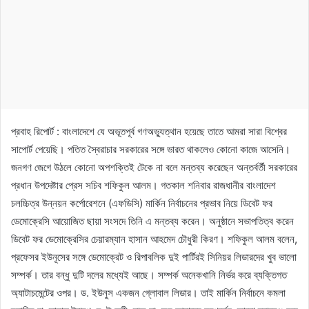
প্রবাহ রিপোর্ট : বাংলাদেশে যে অভূতপূর্ব গণঅভ্যুত্থান হয়েছে তাতে আমরা সারা বিশ্বের
সাপোর্ট পেয়েছি। পতিত স্বৈরাচার সরকারের সঙ্গে ভারত থাকলেও কোনো কাজে আসেনি।
জনগণ জেগে উঠলে কোনো অপশক্তিই টেকে না বলে মন্তব্য করেছেন অন্তর্বর্তী সরকারের
প্রধান উপদেষ্টার প্রেস সচিব শফিকুল আলম। গতকাল শনিবার রাজধানীর বাংলাদেশ
চলচ্চিত্র উন্নয়ন কর্পোরেশনে (এফডিসি) মার্কিন নির্বাচনের প্রভাব নিয়ে ডিবেট ফর
ডেমোক্রেসি আয়োজিত ছায়া সংসদে তিনি এ মন্তব্য করেন। অনুষ্ঠানে সভাপতিত্ব করেন
ডিবেট ফর ডেমোক্রেসির চেয়ারম্যান হাসান আহমেদ চৌধুরী কিরণ। শফিকুল আলম বলেন,
প্রফেসর ইউনূসের সঙ্গে ডেমোক্রেট ও রিপাবলিক দুই পার্টিরই সিনিয়র লিডারদের খুব ভালো
সম্পর্ক। তার বন্ধু দুটি দলের মধ্যেই আছে। সম্পর্ক অনেকখানি নির্ভর করে ব্যক্তিগত
অ্যাটাচমেন্টের ওপর। ড. ইউনুস একজন গ্লোবাল লিডার। তাই মার্কিন নির্বাচনে কমলা