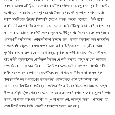
করছে। আসলে এটি ট্রাম্পের ভোটের রাজনীতির কৌশল। যেহেতু কমলা হ্যারিস ভারতীয়
বংশোদ্ভূত। আমেরিকায় অবস্থানরত ভারতীয়রা বেশিরভাগই কমলাকে সমর্থন দেওয়ায়
ট্রাম্প ভারতীয়দের হিন্দুদের সিম্প্যাথি পেতে এ ধরণের মন্তব্য করেছেন। তিনি বলেন,
মার্কিন নির্বাচনে যেই বিজয়ী হোক না কেন তাদের পররাষ্ট্রনীতি খুব একটা বেশি পরিবর্তন হয়
না। এ ছাড়া বর্তমান অন্তর্বর্তী সরকার প্রধান ড. ইউনুস সারা বিশ্বে একজন জনপ্রিয় ও
প্রভাবশালী ব্যক্তিত্ব। ডোনাল্ড ট্রাম্প ক্ষমতায় এলেও বর্তমান সরকারের সঙ্গে যুক্তরাষ্ট্র
ও প্রতিবেশী রাষ্ট্রগুলোর সঙ্গে সম্পর্ক আরও মর্যাদা ভিত্তিক হবে। অন্যদিকে কমলা
হ্যারিস ক্ষমতায় এলে বাংলাদেশের গণতন্ত্র, সুশাসন ও অর্থনীতি আরও শক্তিশালী হবে।
তাই মার্কিন যুক্তরাষ্ট্রের প্রেসিডেন্ট নির্বাচনে যে দলই ক্ষমতায় আসুক না কেন আমাদের
সম্পর্কের কোনো ব্যাঘাত ঘটবে না। ডিবেট ফর ডেমোক্রেসির আয়োজনে ‘আগামী মার্কিন
নির্বাচনের ফলাফল বাংলাদেশের রাজনীতিতে কোনো প্রভাব’ শীর্ষক ছায়া সংসদে গ্রিন
ইউনিভার্সিটি অব বাংলাদেশের বিতার্কিকদের পরাজিত করে স্টেট ইউনিভার্সিটি অব
বাংলাদেশের বিতার্কিকরা বিজয়ী হয়। প্রতিযোগিতায় বিচারক ছিলেন প্রফেসর ড. তাজুল
ইসলাম চৌধুরী তুহিন, প্রফেসর ড. এ কে এম মাজহারুল ইসলাম, সাংবাদিক নুরুল ইসলাম
হাসিব, সাংবাদিক আশিকুর রহমান অপু ও সাংবাদিক মো. আতিকুর রহমান। প্রতিযোগিতা
শেষে বিজয়ী দলকে ট্রফি, ক্রেস্ট ও সনদপত্র প্রদান করা হয়।