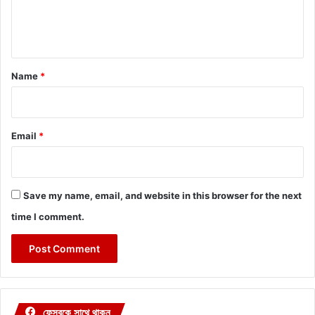
e
n
t
*
Name
*
Email
*
Save my name, email, and website in this browser for the next
time I comment.
ফেসবুকে সাথে থাকুন