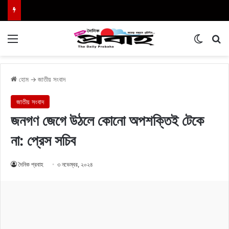
Menu
Switch
এখা
হোম
→
জাতীয় সংবাদ
জাতীয় সংবাদ
জনগণ জেগে উঠলে কোনো অপশক্তিই টেকে
না: প্রেস সচিব
দৈনিক প্রবাহ
৩ নভেম্বর, ২০২৪