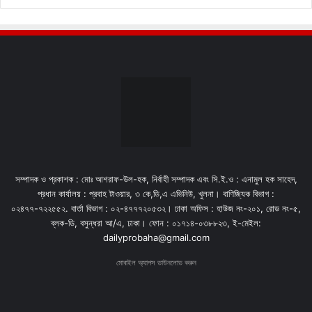
সম্পাদক ও প্রকাশক : মোঃ আশরাফ-উল-হক, নির্বাহী সম্পাদক এবং সি.ই.ও : এনামুল হক সাহেদ,
প্রধান কার্যালয় : প্রবাহ টাওয়ার, ৩ কে,ডি,এ এভিনিউ, খুলনা। বাণিজ্যিক বিভাগ :
০২৪৭৭-৭২২৫৫২. বার্তা বিভাগ : ০২-৪৭৭৭২০৫৩২। ঢাকা অফিস : হাউজ নং-২০১, রোড নং-৫,
ব্লক-ডি, বসুন্ধরা আ/এ, ঢাকা। ফোন : ০১৭১৪-০৩৮৮২৩, ই-মেইল:
dailyprobaha@gmail.com
মোবাইল অ্যাপস ডাউনলোড করুন