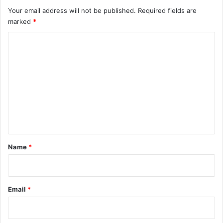
Your email address will not be published.
Required fields are
marked
*
C
o
m
m
e
n
t
*
Name
*
Email
*