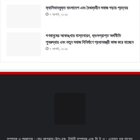
ফ্যাসিবাদমুক্ত বাংলাদেশ এবং বৈষম্যহীন সমাজ গড়ার প্রত্যয়
৭ আগস্ট, ২০২৬
গণমানুষের আকাঙ্খার বাস্তবায়ন, ধ্বংসপ্রাপ্ত অর্থনীতি
পুনরুদ্ধার এবং নতুন সমাজ বিনির্মাণে প্রধানমন্ত্রী কাজ করে যাচ্ছেন
৭ আগস্ট, ২০২৬
সম্পাদক ও প্রকাশক : মোঃ আশরাফ-উল-হক, নির্বাহী সম্পাদক এবং সি.ই.ও : এনামুল হক সাহেদ,