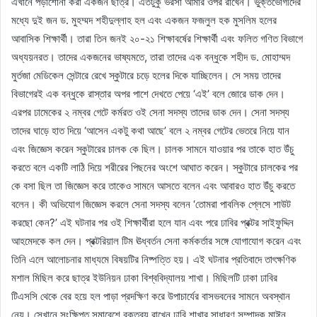
এখানে পড়াশোনা করা একজন ছাত্র। এতটুকু ভরসা আমার ওপর রাখেন। ভুক্তভোগীদের
মধ্যে দুই জন ড. মুহম্মদ শহীদুল্লাহ হল এবং একজন ফজলুল হক মুসলিম হলের
আবাসিক শিক্ষার্থী। তারা তিন জনই ২০-২১ শিক্ষাবর্ষের শিক্ষার্থী এবং ফলিত গণিত বিভাগে
অধ্যয়নরত। তাদের একজনের ভাষ্যমতে, তারা তাদের এক বন্ধুকে শহীদ ড. মোহাম্মদ
মুর্তজা মেডিকেল সেন্টারে রেখে স্কুটারে চড়ে হলের দিকে যাচ্ছিলেন। সে সময় তাদের
বিভাগেরই এক বন্ধুকে রাস্তার অপর পাশে দেখতে পেয়ে ‘এই’ বলে জোরে ডাক দেন।
এরপর ঢামেকের ২ নম্বর গেটে কর্মরত ওই সেনা সদস্য তাদের ডাক দেন। সেনা সদস্য
তাদের ঘাড়ে হাত দিয়ে ‘আসেন একটু কথা আছে’ বলে ২ নম্বর গেটের ভেতরে নিয়ে যান
এবং জিজ্ঞেস করেন স্কুটারের চালক কে ছিল। চালক সামনে যাওয়ার পর তাকে হাত উঁচু
করতে বলে একটি লাঠি দিয়ে শরীরের পিছনের অংশে আঘাত করেন। স্কুটারে চালকের পর
কে বসা ছিল তা জিজ্ঞেস করে তাকেও সামনে আসতে বলেন এবং আবারও হাত উঁচু করতে
বলেন। কী অভিযোগ জিজ্ঞেস করলে সেনা সদস্য বলেন ‘তোমরা পাবলিক প্লেসে শাউট
করছো কেন?’ এই ঘটনার পর ওই শিক্ষার্থীরা হলে যান এবং পরে ঢাবির প্রক্টর সাইফুদ্দিন
আহমেদকে কল দেন। প্রক্টরিয়াল টিম ঊধ্বর্তন সেনা কর্মকর্তার সঙ্গে যোগাযোগ করেন এবং
তিনি এলে আলোচনার মাধ্যমে বিষয়টির নিষ্পত্তি হয়। এই ঘটনার প্রতিবাদে তাৎক্ষণিক
মশাল মিছিল করে ছাত্র ইউনিয়ন ঢাকা বিশ্ববিদ্যালয় শাখা। মিছিলটি ঢাকা ঢাবির
টিএসসি থেকে বের হয়ে হল পাড়া প্রদক্ষিণ করে উপাচার্যের বাসভবনের সামনে অবস্থান
নেয়। সেখানে সংক্ষিপ্ত সমাবেশে বক্তব্য রাখেন ঢাবি শাখার সাধারণ সম্পাদক মাঈন