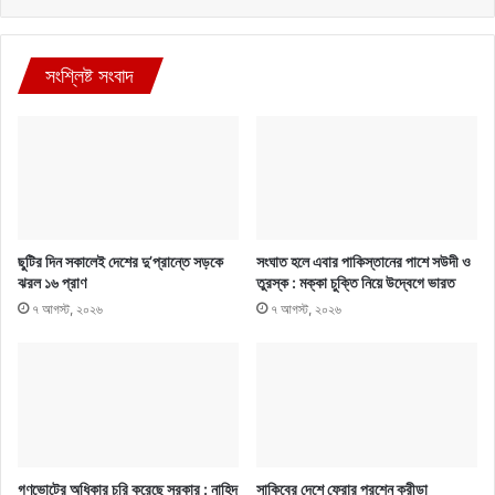
সংশ্লিষ্ট সংবাদ
ছুটির দিন সকালেই দেশের দু’প্রান্তে সড়কে
সংঘাত হলে এবার পাকিস্তানের পাশে সউদী ও
ঝরল ১৬ প্রাণ
তুরস্ক : মক্কা চুক্তি নিয়ে উদ্বেগে ভারত
৭ আগস্ট, ২০২৬
৭ আগস্ট, ২০২৬
গণভোটের অধিকার চুরি করেছে সরকার : নাহিদ
সাকিবের দেশে ফেরার প্রশ্নে ক্রীড়া