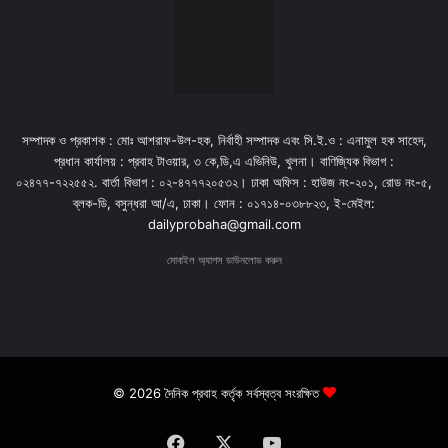
সম্পাদক ও প্রকাশক : মোঃ আশরাফ-উল-হক, নির্বাহী সম্পাদক এবং সি.ই.ও : এনামুল হক সাহেদ,
প্রধান কার্যালয় : প্রবাহ টাওয়ার, ৩ কে,ডি,এ এভিনিউ, খুলনা। বাণিজ্যিক বিভাগ :
০২৪৭৭-৭২২৫৫২. বার্তা বিভাগ : ০২-৪৭৭৭২০৫৩২। ঢাকা অফিস : হাউজ নং-২০১, রোড নং-৫,
ব্লক-ডি, বসুন্ধরা আ/এ, ঢাকা। ফোন : ০১৭১৪-০৩৮৮২৩, ই-মেইল:
dailyprobaha@gmail.com
মোবাইল অ্যাপস ডাউনলোড করুন
© 2026 দৈনিক প্রবাহ কর্তৃক সর্বস্বত্ব সংরক্ষিত
Facebook
X
YouTube