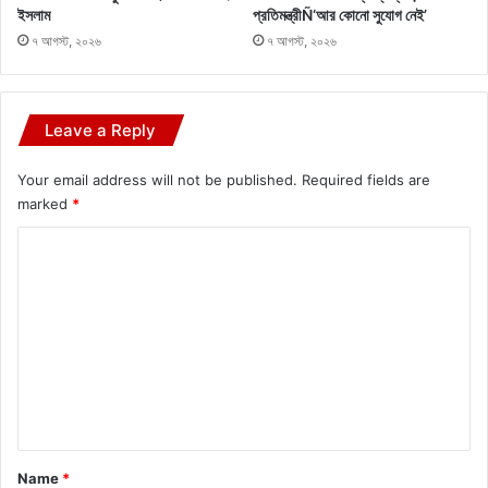
ইসলাম
প্রতিমন্ত্রীÑ‘আর কোনো সুযোগ নেই’
৭ আগস্ট, ২০২৬
৭ আগস্ট, ২০২৬
Leave a Reply
Your email address will not be published.
Required fields are
marked
*
C
o
m
m
e
n
t
*
Name
*