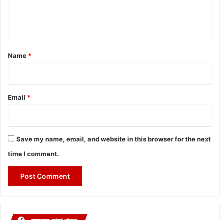
e
n
t
*
Name
*
Email
*
Save my name, email, and website in this browser for the next
time I comment.