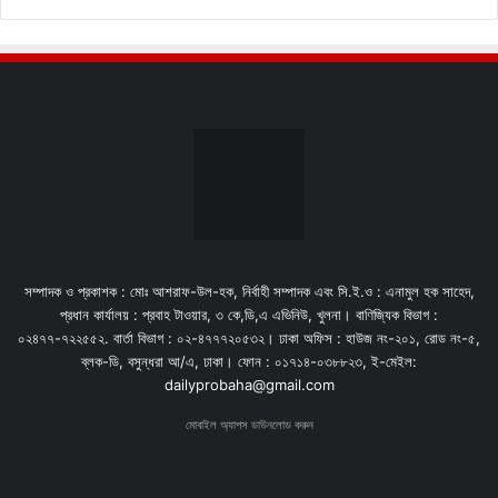
সম্পাদক ও প্রকাশক : মোঃ আশরাফ-উল-হক, নির্বাহী সম্পাদক এবং সি.ই.ও : এনামুল হক সাহেদ,
প্রধান কার্যালয় : প্রবাহ টাওয়ার, ৩ কে,ডি,এ এভিনিউ, খুলনা। বাণিজ্যিক বিভাগ :
০২৪৭৭-৭২২৫৫২. বার্তা বিভাগ : ০২-৪৭৭৭২০৫৩২। ঢাকা অফিস : হাউজ নং-২০১, রোড নং-৫,
ব্লক-ডি, বসুন্ধরা আ/এ, ঢাকা। ফোন : ০১৭১৪-০৩৮৮২৩, ই-মেইল:
dailyprobaha@gmail.com
মোবাইল অ্যাপস ডাউনলোড করুন