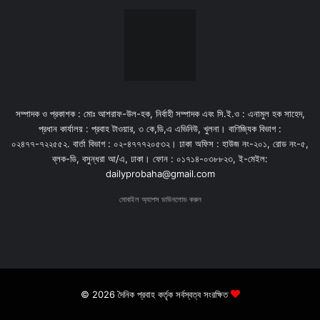
সম্পাদক ও প্রকাশক : মোঃ আশরাফ-উল-হক, নির্বাহী সম্পাদক এবং সি.ই.ও : এনামুল হক সাহেদ,
প্রধান কার্যালয় : প্রবাহ টাওয়ার, ৩ কে,ডি,এ এভিনিউ, খুলনা। বাণিজ্যিক বিভাগ :
০২৪৭৭-৭২২৫৫২. বার্তা বিভাগ : ০২-৪৭৭৭২০৫৩২। ঢাকা অফিস : হাউজ নং-২০১, রোড নং-৫,
ব্লক-ডি, বসুন্ধরা আ/এ, ঢাকা। ফোন : ০১৭১৪-০৩৮৮২৩, ই-মেইল:
dailyprobaha@gmail.com
মোবাইল অ্যাপস ডাউনলোড করুন
© 2026 দৈনিক প্রবাহ কর্তৃক সর্বস্বত্ব সংরক্ষিত