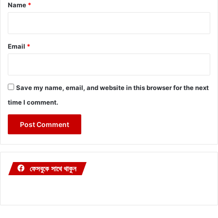
*
Name
*
Email
*
Save my name, email, and website in this browser for the next
time I comment.
ফেসবুকে সাথে থাকুন