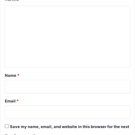
C
o
m
m
e
n
t
*
Name
*
Email
*
Save my name, email, and website in this browser for the next