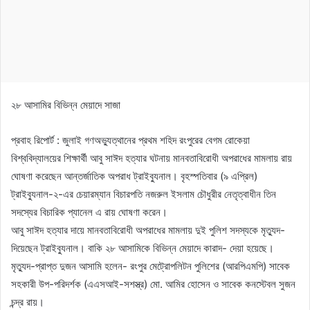
২৮ আসামির বিভিন্ন মেয়াদে সাজা
প্রবাহ রিপোর্ট : জুলাই গণঅভ্যুত্থানের প্রথম শহিদ রংপুরের বেগম রোকেয়া
বিশ্ববিদ্যালয়ের শিক্ষার্থী আবু সাঈদ হত্যার ঘটনায় মানবতাবিরোধী অপরাধের মামলায় রায়
ঘোষণা করেছেন আন্তর্জাতিক অপরাধ ট্রাইব্যুনাল। বৃহস্পতিবার (৯ এপ্রিল)
ট্রাইব্যুনাল-২-এর চেয়ারম্যান বিচারপতি নজরুল ইসলাম চৌধুরীর নেতৃত্বাধীন তিন
সদস্যের বিচারিক প্যানেল এ রায় ঘোষণা করেন।
আবু সাঈদ হত্যার দায়ে মানবতাবিরোধী অপরাধের মামলায় দুই পুলিশ সদস্যকে মৃত্যুদ-
দিয়েছেন ট্রাইব্যুনাল। বাকি ২৮ আসামিকে বিভিন্ন মেয়াদে কারাদ- দেয়া হয়েছে।
মৃত্যুদ-প্রাপ্ত দুজন আসামি হলেন- রংপুর মেট্রোপলিটন পুলিশের (আরপিএমপি) সাবেক
সহকারী উপ-পরিদর্শক (এএসআই-সশস্ত্র) মো. আমির হোসেন ও সাবেক কনস্টেবল সুজন
চন্দ্র রায়।