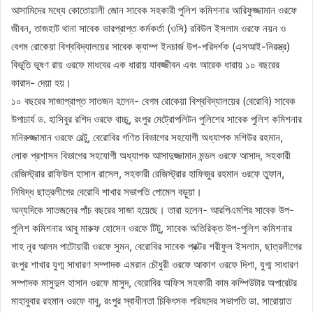
আসামিদের মধ্যে কোতোয়ালী জোন সাবেক সহকারী পুলিশ কমিশনার আরিফুজ্জামান ওরফে
জীবন, তাজহাট থানা সাবেক ভারপ্রাপ্ত কর্মকর্তা (ওসি) রবিউল ইসলাম ওরফে নয়ন ও
বেগম রোকেয়া বিশ্ববিদ্যালয়ের সাবেক ক্যাম্প ইনচার্জ উপ-পরিদর্শক (এসআই-নিরস্ত্র)
বিভূতি ভূষণ রায় ওরফে মাধবের এক ধারায় যাবজ্জীবন এবং আরেক ধারায় ১০ বছরের
কারাদ- দেয়া হয়।
১০ বছরের সাজাপ্রাপ্ত সাতজন হলেন- বেগম রোকেয়া বিশ্ববিদ্যালয়ের (বেরোবি) সাবেক
উপাচার্য ড. হাসিবুর রশিদ ওরফে বাচ্চু, রংপুর মেট্রোপলিটন পুলিশের সাবেক পুলিশ কমিশনার
মনিরুজ্জামান ওরফে বেল্টু, বেরোবির গণিত বিভাগের সহযোগী অধ্যাপক মশিউর রহমান,
লোক প্রশাসন বিভাগের সহযোগী অধ্যাপক আসাদুজ্জামান মন্ডল ওরফে আসাদ, সহকারী
রেজিস্ট্রার রাফিউল হাসান রাসেল, সহকারী রেজিস্ট্রার হাফিজুর রহমান ওরফে তুফান,
নিষিদ্ধ ছাত্রলীগের বেরোবি শাখার সভাপতি পোমেল বড়ুয়া।
অন্যদিকে সাতজনের পাঁচ বছরের সাজা হয়েছে। তারা হলেন- আরপিএমপির সাবেক উপ-
পুলিশ কমিশনার আবু মারুফ হোসেন ওরফে টিটু, সাবেক অতিরিক্ত উপ-পুলিশ কমিশনার
শাহ নূর আলম পাটোয়ারী ওরফে সুমন, বেরোবির সাবেক প্রক্টর শরীফুল ইসলাম, ছাত্রলীগের
রংপুর শাখার যুগ্ম সাধারণ সম্পাদক এমরান চৌধুরী ওরফে আকাশ ওরফে দিশা, যুগ্ম সাধারণ
সম্পাদক মাসুদুল হাসান ওরফে মাসুদ, বেরোবির অফিস সহকারী কাম কম্পিউটার অপারেটর
মাহাবুবার রহমান ওরফে বাবু, রংপুর স্বাধীনতা চিকিৎসক পরিষদের সভাপতি ডা. সারোয়াত