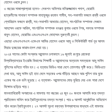
হোসেন ওরফে চন্দন।
৩ বছরের সাজাপ্রাপ্তরা হলেন- সেকশন অফিসার মনিরুজ্জামান পলাশ, বেরোবি
ছাত্রলীগের সাধারণ সম্পাদক মাহাফুজুর রহমান শামীম, সহ-সভাপতি ফজলে রাব্বী ওরফে
গ্লোরিয়াস ফজলে রাব্বী, সহ-সভাপতি আখতার হোসেন, সাংগঠনিক সম্পাদক সেজান
আহম্মেদ ওরফে আরিফ, সাংগঠনিক সম্পাদক ধনঞ্জয় কুমার ওরফে টগর, দফতর সম্পাদক
বাবুল হোসেন, বেরোবির এমএলএসএস মোহাম্মদ নুরুন্নবী মন্ডল।
এছাড়া এমএলএসএস একেএম আমির হোসেন ওরফে আমু ও সিকিউরিটি গার্ড নূর আলম
মিয়ার দুবছরের কারাদ-াদেশ দেয়া হয়।
২০২৪ সালের কোটা সংস্কার আন্দোলন চলাকালে ১৬ জুলাই রংপুরে রোকেয়া
বিশ্ববিদ্যালয়ের ইংরেজি বিভাগের শিক্ষার্থী ও আন্দোলনের অন্যতম সমন্বয়ক আবু সাঈদ
পুলিশের গুলিতে শহিদ হন। এ হত্যার ভিডিও সারা দেশে তোলপাড় সৃষ্টি করে। ভিডিওতে
দেখা যায়, আবু সাঈদ দুই হাত মেলে সড়কের ওপর দাঁড়িয়ে আছেন আর পুলিশ তার বুকে
একের পর এক গুলি ছুড়ছে। এ হত্যাকা- আন্দোলনের মোড় ঘুরিয়ে দেয় এবং সারা দেশে
বিক্ষোভ ছড়িয়ে পড়ে।
মানবতাবিরোধী অপরাধের এ মামলায় গত বছরের ২৪ জুন ৩০ জনকে আসামি করে তদন্ত
প্রতিবেদন দাখিল করে ট্রাইব্যুনালের তদন্ত সংস্থা। পরে ৬ আগস্ট আনুষ্ঠানিক অভিযোগ
গঠন করেন ট্রাইব্যুনাল। ২৭ আগস্ট সূচনা বক্তব্য উপস্থাপনের মাধ্যমে এই মামলার