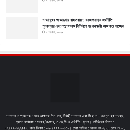
৭ আগস্ট, ২০২৬
গণমানুষের আকাঙ্খার বাস্তবায়ন, ধ্বংসপ্রাপ্ত অর্থনীতি
পুনরুদ্ধার এবং নতুন সমাজ বিনির্মাণে প্রধানমন্ত্রী কাজ করে যাচ্ছেন
৭ আগস্ট, ২০২৬
সম্পাদক ও প্রকাশক : মোঃ আশরাফ-উল-হক, নির্বাহী সম্পাদক এবং সি.ই.ও : এনামুল হক সাহেদ,
প্রধান কার্যালয় : প্রবাহ টাওয়ার, ৩ কে,ডি,এ এভিনিউ, খুলনা। বাণিজ্যিক বিভাগ :
০২৪৭৭-৭২২৫৫২. বার্তা বিভাগ : ০২-৪৭৭৭২০৫৩২। ঢাকা অফিস : হাউজ নং-২০১, রোড নং-৫,