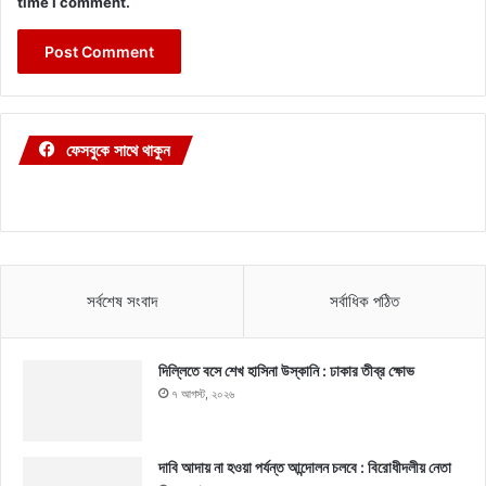
time I comment.
ফেসবুকে সাথে থাকুন
সর্বশেষ সংবাদ
সর্বাধিক পঠিত
দিল্লিতে বসে শেখ হাসিনা উস্কানি : ঢাকার তীব্র ক্ষোভ
৭ আগস্ট, ২০২৬
দাবি আদায় না হওয়া পর্যন্ত আন্দোলন চলবে : বিরোধীদলীয় নেতা