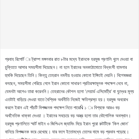
প্রবাহ রিপোর্ট ঃ ট্রাম্প মঙ্গলবার রাত ৮টার মধ্যে ইরানকে হরমুজ প্রণালি খুলে দেওয়া বা
চুক্তিতে আসার সময়সীমা দিয়েছেন। না হলে ইরানের অবকাঠামোতে বিধ্বংসী হামলার
হুমকি দিয়েছেন তিনি। কিন্তু তেহরান নমনীয় হওয়ার কোনো ইঙ্গিতই দেয়নি। বিশেষজ্ঞরা
বলছেন, সময়সীমা পেরিয়ে গেলে ইরান কোনো সাধারণ প্রতিরক্ষামূলক পদক্ষেপ নেবে না,
যেমনটা আগেও তারা করেননি। তেহরানের কৌশল হলো ‘লেয়ার্ড এসিমেট্রি’ বা যুদ্ধের মূল্য
এতটাই বাড়িয়ে দেওয়া যাতে বৈশ্বিক অর্থনীতি নিজেই ক্ষতিগ্রস্ত হয়। হরমুজ অবরোধ
করলে ইরান এই পাঁচটি বিপজ্জনক পদক্ষেপ নিতে পারেÑ ১ ঃ বিশ্বকে আরও বড়
অর্থনৈতিক ধাক্কা দেওয়া । ইরানের সবচেয়ে বড় অস্ত্র হলো তার ভৌগোলিক অবস্থান।
হরমুজ প্রণালিতে স্মার্ট মাইন ও জিপিএস জ্যামিং দিয়ে ইরান পুরো রুটটিকে ‘কিল জোন’
বানিয়ে বিপজ্জনক করে রেখেছে। যার ফলে ইতোমধ্যে তেলের দামে বড় প্রভাব পড়েছে।