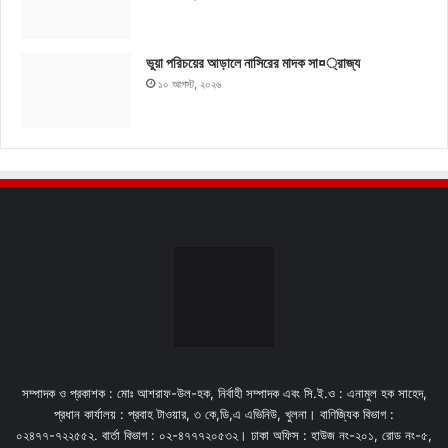
ভুয়া পরিচয়ের আড়ালে নাসিরের মাদক সা¤্রাজ্য
১০ আগস্ট, ২০২৬
সম্পাদক ও প্রকাশক : মোঃ আশরাফ-উল-হক, নির্বাহী সম্পাদক এবং সি.ই.ও : এনামুল হক সাহেদ,
প্রধান কার্যালয় : প্রবাহ টাওয়ার, ৩ কে,ডি,এ এভিনিউ, খুলনা। বাণিজ্যিক বিভাগ :
০২৪৭৭-৭২২৫৫২. বার্তা বিভাগ : ০২-৪৭৭৭২০৫৩২। ঢাকা অফিস : হাউজ নং-২০১, রোড নং-৫,