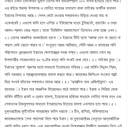
এখানে একটি ট্যাংকারও ডুবলে তেলের দাম ব্যারেলপ্রতি ২০০ ডলার ছাড়িয়ে যেতে পারে।
এর বাইরে পারস্য উপসাগর ও লোহিত সাগরের তলদেশে থাকা ফাইবার অপটিক ক্যাবল
ইরানের নিশানায় আছে। সেসব কেটে দেওয়ার সম্ভাবনাও উড়িয়ে দেওয়া যায় না
একেবারেই। এগুলো কাটা হলে এশিয়া ও ইউরোপের মধ্যে ইন্টারনেট, ব্যাংকিং ও তথ্য
আদান-প্রদান ভেঙে পড়বে। যাকে ‘ডিজিটাল আরমাগেডন’ হিসেবেও দেখা হচ্ছে এখন।
২। তেলের আঞ্চলিক অবকাঠামো ধ্বংস ঃ ইরানের নীতি হলো ‘আমরা তেল না বেচতে না
পারলে কেউ বেচতে পারবে না।’ সংযুক্ত আরব আমিরাত, সৌদি আরব ও কাতারের পানি
পরিশোধন কেন্দ্রগুলো ইরানের ক্ষেপণাস্ত্রের সহজ লক্ষ্য। এগুলো আঘাত পেলে বড়
উপসাগরীয় শহরগুলোতে ৪৮ ঘণ্টার মধ্যে পানি সংকট দেখা দেবে। ৩। সাইবার যুদ্ধ ঃ
ইরানের ‘হান্দালা’ গ্রুপের মতো দলগুলো ইতোমধ্যে সক্রিয়। এরা মার্কিন বিদ্যুৎ গ্রিড,
পানি সরবরাহ ও স্বাস্থ্যব্যবস্থায় হামলা করতে পারে। জাহাজের জিপিএস সংকেত পাল্টে
দিয়ে সংঘর্ষ ঘটানোর সক্ষমতাও তাদের আছে। ৪। ‘অ্যাক্সিস অফ রেজিস্ট্যান্স’- এর
ব্যবহার ঃ ইরান তার আঞ্চলিক মিত্রদেরও মাঠে নামাতে পারে। ইরাক ও সিরিয়া থেকে
মার্কিন ঘাঁটিতে রকেট ও ড্রোন হামলা, ইয়েমেনের হুথিদের মাধ্যমে লোহিত সাগর বন্ধ এবং
লেবাননের হিজবুল্লাহর মাধ্যমে ইসরায়েলের উত্তরে হামলা একসাথে হতে পারে। ৫।
যুক্তরাষ্ট্রের কূটনৈতিক সাম্রাজ্যে ফাটল ধরানো ঃ চীন, রাশিয়া, পাকিস্তানের
জাহাজগুলোকে ‘সেফ প্যাসেজ’ দিতে পারে ইরান। যা যুক্তরাষ্ট্রের নেতৃত্বে আন্তর্জাতিক
জোটে ফাটল ধরতে পারে, এবং যুক্তরাষ্ট্রের দেওয়া নিষেধাজ্ঞার বিপরীতে অবস্থান নিতে এই