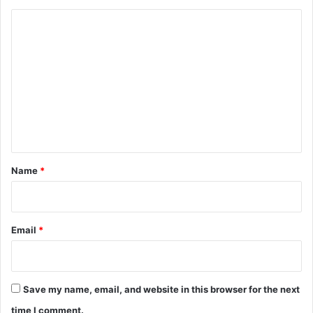
C
o
m
m
e
n
t
*
Name
*
Email
*
Save my name, email, and website in this browser for the next
time I comment.