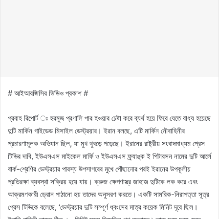
# আইআরজিসির ভিডিও প্রকাশ #
প্রবাহ রিপোর্ট ঃ হরমুজ প্রণালি পার হওয়ার চেষ্টা করে ব্যর্থ হয়ে ফিরে যেতে বাধ্য হয়েছে
দুটি মার্কিন গাইডেড মিসাইল ডেস্ট্রয়ার। ইরান বলছে, এটি মার্কিন নৌবাহিনীর
প্রচারণামূলক অভিযান ছিল, যা মুখ থুবড়ে পড়েছে। ইরানের রাষ্ট্রীয় সংবাদমাধ্যম প্রেস
টিভির দাবি, ইউএসএস মাইকেল মার্ফি ও ইউএসএস ফ্র্যাঙ্ক ই পিটারসন নামের দুটি আর্লে
বার্ক-শ্রেণির ডেস্ট্রয়ার পারস্য উপসাগরের মুখে পৌঁছানোর পরই ইরানের উপকূলীয়
প্রতিরক্ষা ব্যবস্থা সক্রিয় হয়ে যায়। ক্রুজ ক্ষেপণাস্ত্র জাহাজ দুটিকে লক করে এবং
আক্রমণকারী ড্রোন পাঠানো হয় তাদের অনুসরণ করতে। একটি সামরিক-নিরাপত্তা সূত্র
প্রেস টিভিকে বলেছে, ‘ডেস্ট্রয়ার দুটি সম্পূর্ণ ধ্বংসের মাত্র কয়েক মিনিট দূরে ছিল।