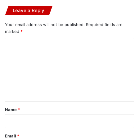
Leave a Reply
Your email address will not be published.
Required fields are
marked
*
C
o
m
m
e
n
t
*
Name
*
Email
*