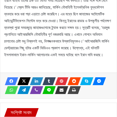
ইরানি বাহিনী তাদের ঠিক ৩০ মিনিট সময় দিয়েছিল পথ বদলাতে। তারা সঙ্গে সঙ্গে মেনে
নিয়েছে।’ প্রেস টিভি আরও জানিয়েছে, মার্কিন নৌবাহিনী ইলেকট্রনিক যুদ্ধকৌশল
ব্যবহার করে ধরা পড়া এড়াতে চেষ্টা করেছিল। এর মধ্যে ছিল জাহাজের অটোমেটিক
আইডেন্টিফিকেশন সিস্টেম বন্ধ করে দেওয়া। কিন্তু ইরানের রাডার ও উপকূলীয় পর্যবেক্ষণ
ব্যবস্থা পুরো সময়জুড়ে জাহাজগুলোকে ট্র্যাক করতে সক্ষম হয়। সূত্রটি বলেছে, ‘হরমুজ
প্রণালিতে আইআরজিসি নৌবাহিনীর পূর্ণ নজরদারি আছে। এখানে গোপনে অভিযান
চালানোর চেষ্টা শুধু নিষ্ফলই নয়, বিপজ্জনকভাবে উস্কানিমূলকও।’ আইআরজিসি মার্কিন
ডেস্ট্রয়ারের পিছু হটার একটি ভিডিওও প্রকাশ করেছে। উল্লেখ্য, এই ঘটনাটি
ইসলামাবাদে ইরান-মার্কিন আলোচনার একই সময়ে ঘটেছে বলে ইরান দাবি করছে।
সংশ্লিষ্ট সংবাদ